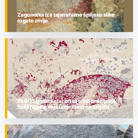
Zagonetka iza tajanstvene špiljske slike
rogate zmije
ZNANOST
51 000 godina star crtež u indonezijskoj
špilji najstarija je umjetnost na svijetu
ZNANOST