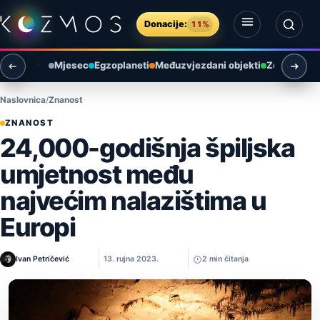
Preskoči na sadržaj
Donacije:
11%
Otvori izbornik
Otvori pretragu
Mjesec
Egzoplaneti
Međuzvjezdani objekti
Zemlja i ok
Naslovnica
Znanost
ZNANOST
24,000-godišnja špiljska
umjetnost među
najvećim nalazištima u
Europi
Ivan Petričević
13. rujna 2023.
2 min čitanja