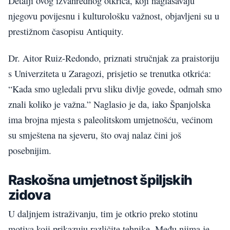
Detalji ovog izvanrednog otkrića, koji naglašavaju
njegovu povijesnu i kulturološku važnost, objavljeni su u
prestižnom časopisu Antiquity.
Dr. Aitor Ruiz-Redondo, priznati stručnjak za praistoriju
s Univerziteta u Zaragozi, prisjetio se trenutka otkrića:
“Kada smo ugledali prvu sliku divlje govede, odmah smo
znali koliko je važna.” Naglasio je da, iako Španjolska
ima brojna mjesta s paleolitskom umjetnošću, većinom
su smještena na sjeveru, što ovaj nalaz čini još
posebnijim.
Raskošna umjetnost špiljskih
zidova
U daljnjem istraživanju, tim je otkrio preko stotinu
motiva koji prikazuju različite tehnike. Među njima je