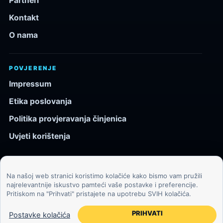
Partneri
Kontakt
O nama
POVJERENJE
Impressum
Etika poslovanja
Politika provjeravanja činjenica
Uvjeti korištenja
Na našoj web stranici koristimo kolačiće kako bismo vam pružili
© 2026 Kozmos.hr. Sva prava pridržana.
najrelevantnije iskustvo pamteći vaše postavke i preferencije.
Pritiskom na "Prihvati" pristajete na upotrebu SVIH kolačića.
Svemir, znanost, tehnologija i velike ideje za znatiželjne
čitatelje.
PRIHVATI
Postavke kolačića