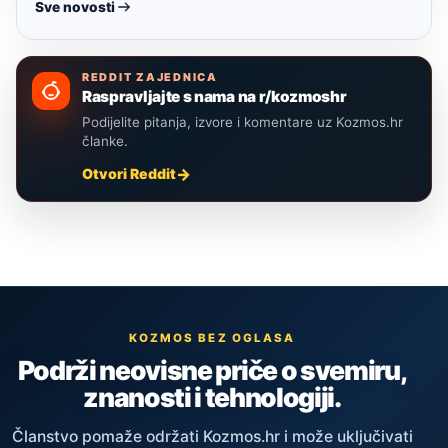
Sve novosti
REDDIT ZAJEDNICA
Raspravljajte s nama na r/kozmoshr
Podijelite pitanja, izvore i komentare uz Kozmos.hr
članke.
Otvori Reddit
KOZMOS BEZ OGLASA
Podrži neovisne priče o svemiru,
znanosti i tehnologiji.
Članstvo pomaže održati Kozmos.hr i može uključivati