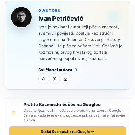
O AUTORU
Ivan Petričević
Ivan je novinar i autor koji piše o znanosti,
svemiru i povijesti. Gostuje kao stručni
sugovornik na Science Discovery i History
Channelu te piše za Večernji list. Osnivač je
Kozmos.hr, prvog hrvatskog portala
posvećenog popularizaciji znanosti.
Svi članci autora
Pratite Kozmos.hr češće na Googleu
Dodajte Kozmos.hr među svoje preferirane izvore i Google
će vam, kada je relevantno, češće prikazivati naše najnovije
članke.
Dodaj Kozmos.hr na Google