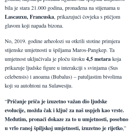
bila je stara 21.000 godina, pronađena na stijenama u
Lascauxu, Francuska
, prikazujući čovjeka s ptičjom
glavom koji napada bizona.
No, 2019. godine arheolozi su otkrili stotine primjera
stijenske umjetnosti u špiljama Maros-Pangkep. Ta
4,5 metara
umjetnost uključivala je ploču široku
koja
prikazuje ljudske figure u interakciji s svinjama (Sus
celebensis) i anoama (Bubalus) – patuljastim bivolima
koji su autohtoni na Sulawesiju.
Pričanje priča je izuzetno važan dio ljudske
“
evolucije, možda čak i ključ za naš uspjeh kao vrste.
Međutim, pronaći dokaze za to u umjetnosti, posebno
u vrlo ranoj špiljskoj umjetnosti, izuzetno je rijetko
,”