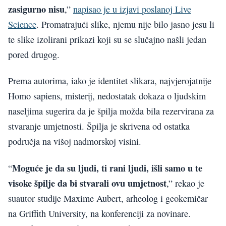
zasigurno nisu
,”
napisao je u izjavi poslanoj Live
Science
. Promatrajući slike, njemu nije bilo jasno jesu li
te slike izolirani prikazi koji su se slučajno našli jedan
pored drugog.
Prema autorima, iako je identitet slikara, najvjerojatnije
Homo sapiens, misterij, nedostatak dokaza o ljudskim
naseljima sugerira da je špilja možda bila rezervirana za
stvaranje umjetnosti. Špilja je skrivena od ostatka
područja na višoj nadmorskoj visini.
Moguće je da su ljudi, ti rani ljudi, išli samo u te
“
visoke špilje da bi stvarali ovu umjetnost
,” rekao je
suautor studije Maxime Aubert, arheolog i geokemičar
na Griffith University, na konferenciji za novinare.