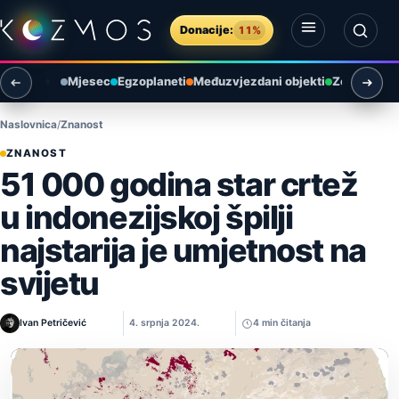
Preskoči na sadržaj
Donacije:
11%
Otvori izbornik
Otvori pretragu
Mjesec
Egzoplaneti
Međuzvjezdani objekti
Zemlja i ok
Naslovnica
Znanost
ZNANOST
51 000 godina star crtež
u indonezijskoj špilji
najstarija je umjetnost na
svijetu
Ivan Petričević
4. srpnja 2024.
4 min čitanja