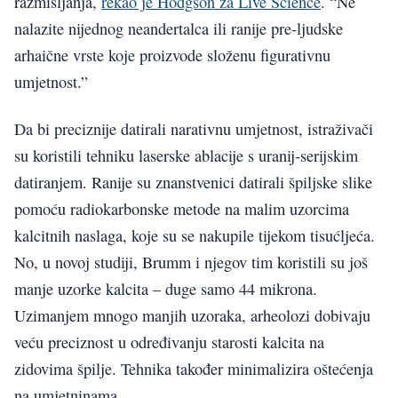
razmišljanja,
rekao je Hodgson za Live Science
. “Ne
nalazite nijednog neandertalca ili ranije pre-ljudske
arhaične vrste koje proizvode složenu figurativnu
umjetnost.”
Da bi preciznije datirali narativnu umjetnost, istraživači
su koristili tehniku laserske ablacije s uranij-serijskim
datiranjem. Ranije su znanstvenici datirali špiljske slike
pomoću radiokarbonske metode na malim uzorcima
kalcitnih naslaga, koje su se nakupile tijekom tisućljeća.
No, u novoj studiji, Brumm i njegov tim koristili su još
manje uzorke kalcita – duge samo 44 mikrona.
Uzimanjem mnogo manjih uzoraka, arheolozi dobivaju
veću preciznost u određivanju starosti kalcita na
zidovima špilje. Tehnika također minimalizira oštećenja
na umjetninama