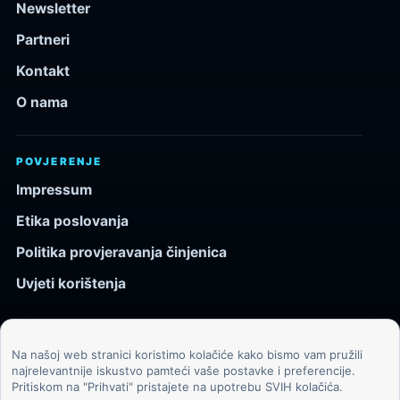
Newsletter
Partneri
Kontakt
O nama
POVJERENJE
Impressum
Etika poslovanja
Politika provjeravanja činjenica
Uvjeti korištenja
Na našoj web stranici koristimo kolačiće kako bismo vam pružili
© 2026 Kozmos.hr. Sva prava pridržana.
najrelevantnije iskustvo pamteći vaše postavke i preferencije.
Pritiskom na "Prihvati" pristajete na upotrebu SVIH kolačića.
Svemir, znanost, tehnologija i velike ideje za znatiželjne