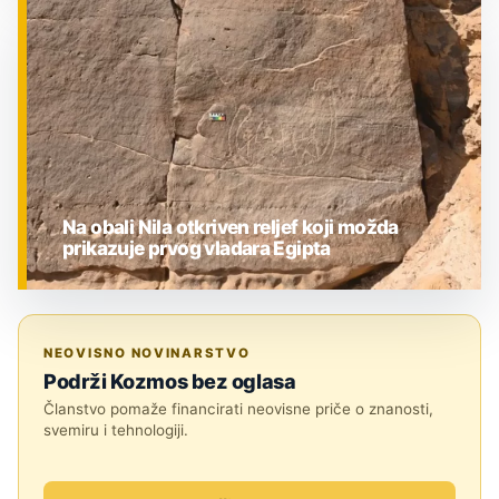
ZNANOST
Na obali Nila otkriven reljef koji možda
prikazuje prvog vladara Egipta
ZNANOST
NEOVISNO NOVINARSTVO
Podrži Kozmos bez oglasa
Članstvo pomaže financirati neovisne priče o znanosti,
svemiru i tehnologiji.