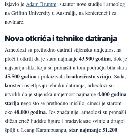
izjavio je
Adam Brumm
, suautor nove studije i arheolog
na Griffith University u Australiji, na konferenciji za
novinare.
Nova otkrića i tehnike datiranja
Arheolozi su prethodno datirali stijensku umjetnost na
43.900 godina
ploči i otkrili da je stara najmanje
, dok je
najstarija slika koju su pronašli u tom području bila stara
45.500 godina
bradavičastu svinju
i prikazivala
. Sada,
koristeći osjetljiviju tehniku datiranja, arheolozi su
4.000 godina
utvrdili da je stijenska umjetnost najmanje
starija
nego što se prethodno mislilo, čineći je starom
48.000 godina
oko
. Još značajnije, arheolozi su pronašli
sličan crtež ljudske figure i bradavičaste svinje u drugoj
star najmanje 51.200
špilji u Leang Karampuangu,