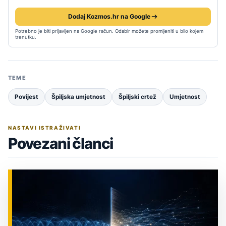
Dodaj Kozmos.hr na Google
Potrebno je biti prijavljen na Google račun. Odabir možete promijeniti u bilo kojem
trenutku.
TEME
Povijest
Špiljska umjetnost
Špiljski crtež
Umjetnost
NASTAVI ISTRAŽIVATI
Povezani članci