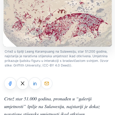
Crtež u špilji Leang Karampuang na Sulawesiju, star 51.200 godina,
najstarija je narativna stijenska umjetnost ikad otkrivena. Umjetnina
prikazuje ljudsku figuru u interakciji s bradavičastom svinjom. (Izvor
slike: Griffith University; (CC-BY 4.0 Deed)).
Crtež star 51.000 godina, pronađen u “galeriji
umjetnosti” špilje na Sulawesiju, najstariji je dokaz
narativne stijenske umjetnosti ikad otkriven.