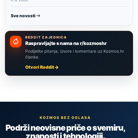
6. 8. 2026.
Sve novosti
REDDIT ZAJEDNICA
Raspravljajte s nama na r/kozmoshr
Podijelite pitanja, izvore i komentare uz Kozmos.hr
članke.
Otvori Reddit
KOZMOS BEZ OGLASA
Podrži neovisne priče o svemiru,
znanosti i tehnologiji.