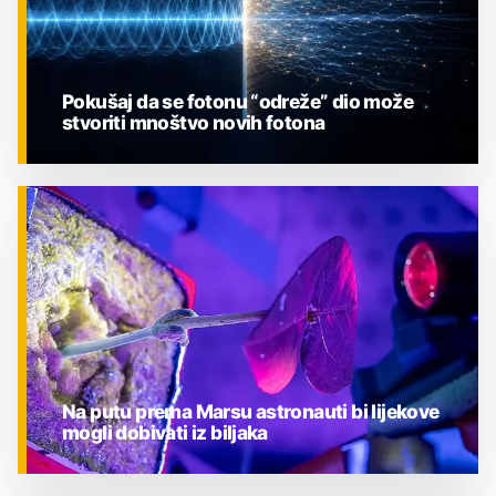
Pokušaj da se fotonu “odreže” dio može
stvoriti mnoštvo novih fotona
ZNANOST
Na putu prema Marsu astronauti bi lijekove
mogli dobivati iz biljaka