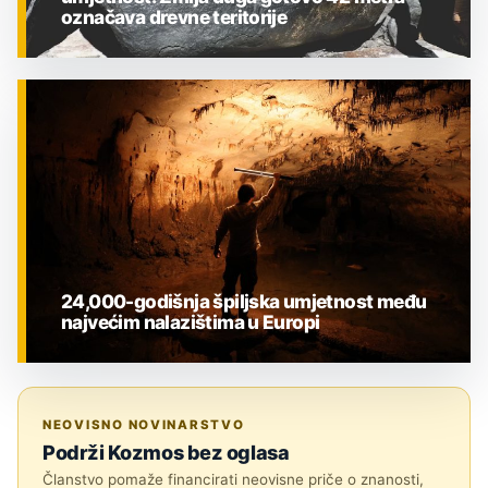
označava drevne teritorije
ZNANOST
24,000-godišnja špiljska umjetnost među
najvećim nalazištima u Europi
ZNANOST
NEOVISNO NOVINARSTVO
Podrži Kozmos bez oglasa
Članstvo pomaže financirati neovisne priče o znanosti,