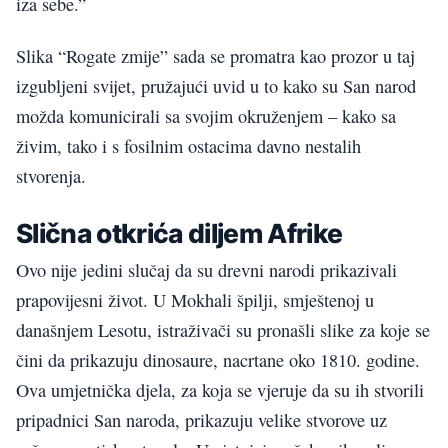
iza sebe.”
Slika “Rogate zmije” sada se promatra kao prozor u taj
izgubljeni svijet, pružajući uvid u to kako su San narod
možda komunicirali sa svojim okruženjem – kako sa
živim, tako i s fosilnim ostacima davno nestalih
stvorenja.
Slična otkrića diljem Afrike
Ovo nije jedini slučaj da su drevni narodi prikazivali
prapovijesni život. U Mokhali špilji, smještenoj u
današnjem Lesotu, istraživači su pronašli slike za koje se
čini da prikazuju dinosaure, nacrtane oko 1810. godine.
Ova umjetnička djela, za koja se vjeruje da su ih stvorili
pripadnici San naroda, prikazuju velike stvorove uz