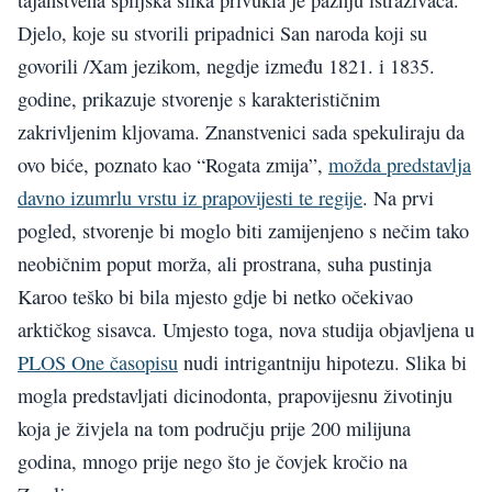
tajanstvena špiljska slika privukla je pažnju istraživača.
Djelo, koje su stvorili pripadnici San naroda koji su
govorili /Xam jezikom, negdje između 1821. i 1835.
godine, prikazuje stvorenje s karakterističnim
zakrivljenim kljovama. Znanstvenici sada spekuliraju da
ovo biće, poznato kao “Rogata zmija”,
možda predstavlja
davno izumrlu vrstu iz prapovijesti te regije
. Na prvi
pogled, stvorenje bi moglo biti zamijenjeno s nečim tako
neobičnim poput morža, ali prostrana, suha pustinja
Karoo teško bi bila mjesto gdje bi netko očekivao
arktičkog sisavca. Umjesto toga, nova studija objavljena u
PLOS One časopisu
nudi intrigantniju hipotezu. Slika bi
mogla predstavljati dicinodonta, prapovijesnu životinju
koja je živjela na tom području prije 200 milijuna
godina, mnogo prije nego što je čovjek kročio na