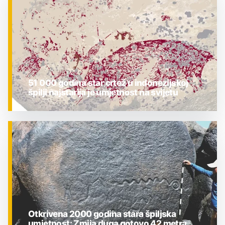
51 000 godina star crtež u indonezijskoj
špilji najstarija je umjetnost na svijetu
ZNANOST
Otkrivena 2000 godina stara špiljska
umjetnost: Zmija duga gotovo 42 metra