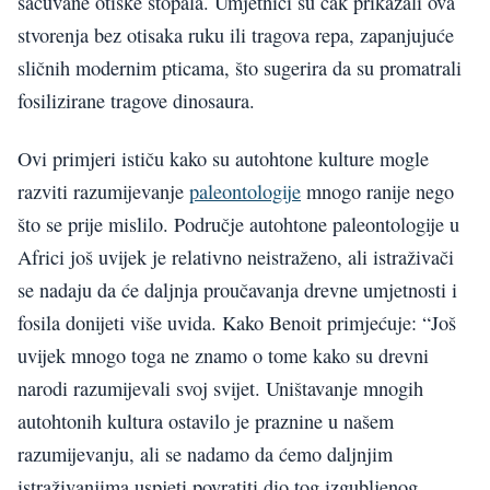
sačuvane otiske stopala. Umjetnici su čak prikazali ova
stvorenja bez otisaka ruku ili tragova repa, zapanjujuće
sličnih modernim pticama, što sugerira da su promatrali
fosilizirane tragove dinosaura.
Ovi primjeri ističu kako su autohtone kulture mogle
razviti razumijevanje
paleontologije
mnogo ranije nego
što se prije mislilo. Područje autohtone paleontologije u
Africi još uvijek je relativno neistraženo, ali istraživači
se nadaju da će daljnja proučavanja drevne umjetnosti i
fosila donijeti više uvida. Kako Benoit primjećuje: “Još
uvijek mnogo toga ne znamo o tome kako su drevni
narodi razumijevali svoj svijet. Uništavanje mnogih
autohtonih kultura ostavilo je praznine u našem
razumijevanju, ali se nadamo da ćemo daljnjim
istraživanjima uspjeti povratiti dio tog izgubljenog