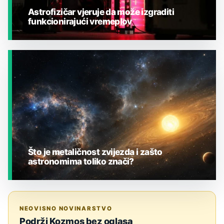
Astrofizičar vjeruje da može izgraditi
funkcionirajući vremeplov
JESTE LI ZNALI?
Što je metaličnost zvijezda i zašto
astronomima toliko znači?
JESTE LI ZNALI?
NEOVISNO NOVINARSTVO
Podrži Kozmos bez oglasa