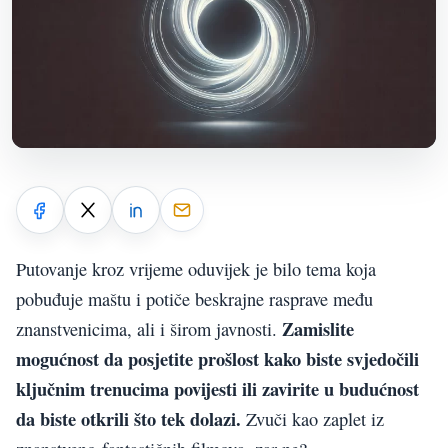
Putovanje kroz vrijeme oduvijek je bilo tema koja
pobuđuje maštu i potiče beskrajne rasprave među
Zamislite
znanstvenicima, ali i širom javnosti.
mogućnost da posjetite prošlost kako biste svjedočili
ključnim trenucima povijesti ili zavirite u budućnost
da biste otkrili što tek dolazi.
Zvuči kao zaplet iz