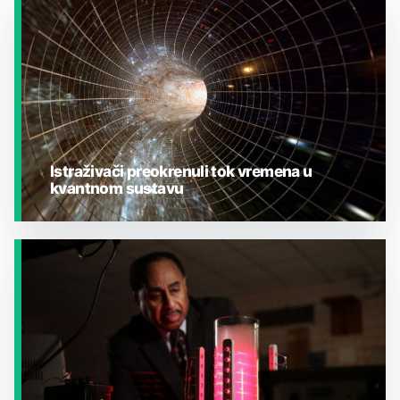
Istraživači preokrenuli tok vremena u
kvantnom sustavu
JESTE LI ZNALI?