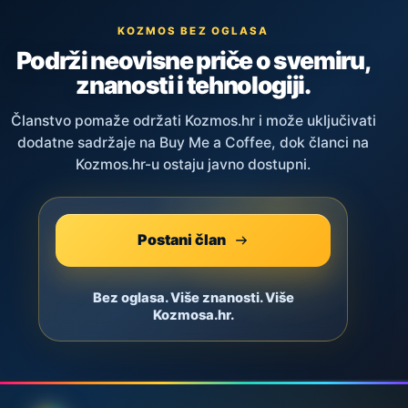
KOZMOS BEZ OGLASA
Podrži neovisne priče o svemiru,
znanosti i tehnologiji.
Članstvo pomaže održati Kozmos.hr i može uključivati
dodatne sadržaje na Buy Me a Coffee, dok članci na
Kozmos.hr-u ostaju javno dostupni.
Postani član
Bez oglasa. Više znanosti. Više
Kozmosa.hr.