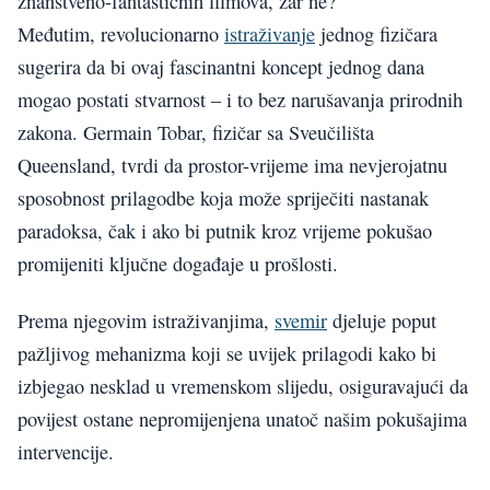
znanstveno-fantastičnih filmova, zar ne?
Međutim, revolucionarno
istraživanje
jednog fizičara
sugerira da bi ovaj fascinantni koncept jednog dana
mogao postati stvarnost – i to bez narušavanja prirodnih
zakona. Germain Tobar, fizičar sa Sveučilišta
Queensland, tvrdi da prostor-vrijeme ima nevjerojatnu
sposobnost prilagodbe koja može spriječiti nastanak
paradoksa, čak i ako bi putnik kroz vrijeme pokušao
promijeniti ključne događaje u prošlosti.
Prema njegovim istraživanjima,
svemir
djeluje poput
pažljivog mehanizma koji se uvijek prilagodi kako bi
izbjegao nesklad u vremenskom slijedu, osiguravajući da
povijest ostane nepromijenjena unatoč našim pokušajima
intervencije.