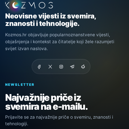
Podnožje stranice
Neovisne vijesti iz svemira,
znanosti i tehnologije.
Kozmos.hr objavljuje popularnoznanstvene vijesti,
objašnjenja i kontekst za čitatelje koji žele razumjeti
svijet izvan naslova.
NEWSLETTER
Najvažnije priče iz
svemira na e-mailu.
Prijavite se za najvažnije priče o svemiru, znanosti i
tehnologiji.