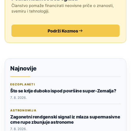
Članstvo pomaže financirati neovisne priče o znanosti,
svemiru i tehnologiji.
Podrži Kozmos
Najnovije
EGZOPLANETI
Što se krije duboko ispod površine super-Zemalja?
7. 8. 2026.
ASTRONOMIJA
Zagonetni rendgenski signal iz mlaza supermasivne
crne rupe zbunjuje astronome
7. 8. 2026.