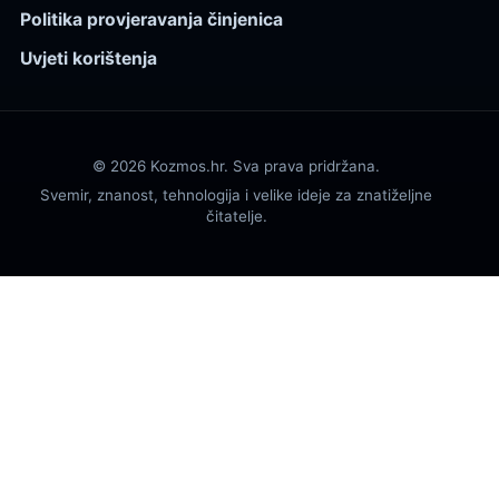
Politika provjeravanja činjenica
Uvjeti korištenja
© 2026 Kozmos.hr. Sva prava pridržana.
Svemir, znanost, tehnologija i velike ideje za znatiželjne
čitatelje.