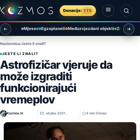
Preskoči na sadržaj
Donacije:
11%
Otvori izbornik
Otvori pretragu
Mjesec
Egzoplaneti
Međuzvjezdani objekti
Zemlja i ok
Naslovnica
Jeste li znali?
JESTE LI ZNALI?
Astrofizičar vjeruje da
može izgraditi
funkcionirajući
vremeplov
Kozmos.hr
22. ožujka 2021.
4 min čitanja