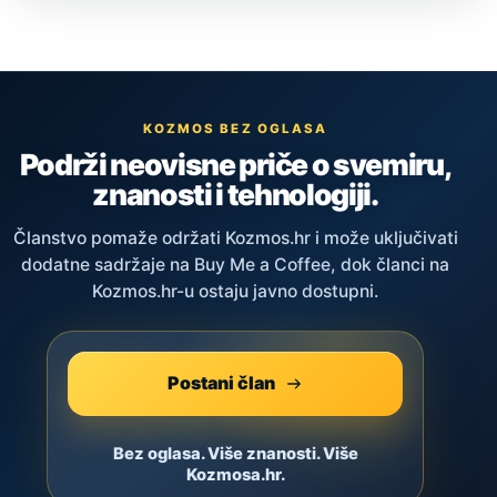
KOZMOS BEZ OGLASA
Podrži neovisne priče o svemiru,
znanosti i tehnologiji.
Članstvo pomaže održati Kozmos.hr i može uključivati
dodatne sadržaje na Buy Me a Coffee, dok članci na
Kozmos.hr-u ostaju javno dostupni.
Postani član
Bez oglasa. Više znanosti. Više
Kozmosa.hr.