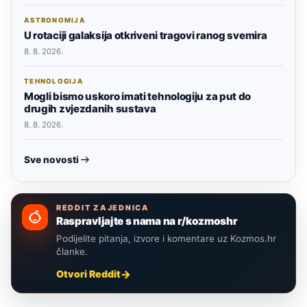
ASTRONOMIJA
U rotaciji galaksija otkriveni tragovi ranog svemira
8. 8. 2026.
TEHNOLOGIJA
Mogli bismo uskoro imati tehnologiju za put do
drugih zvjezdanih sustava
8. 8. 2026.
Sve novosti
REDDIT ZAJEDNICA
Raspravljajte s nama na r/kozmoshr
Podijelite pitanja, izvore i komentare uz Kozmos.hr
članke.
Otvori Reddit