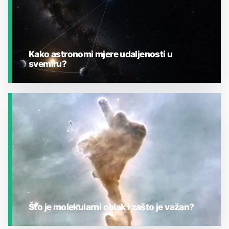
Kako astronomi mjere udaljenosti u
svemiru?
JESTE LI ZNALI?
Što je molekularni oblak i zašto je važan?