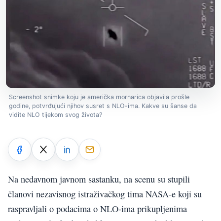
Screenshot snimke koju je američka mornarica objavila prošle
godine, potvrđujući njihov susret s NLO-ima. Kakve su šanse da
vidite NLO tijekom svog života?
Na nedavnom javnom sastanku, na scenu su stupili
članovi nezavisnog istraživačkog tima NASA-e koji su
raspravljali o podacima o NLO-ima prikupljenima