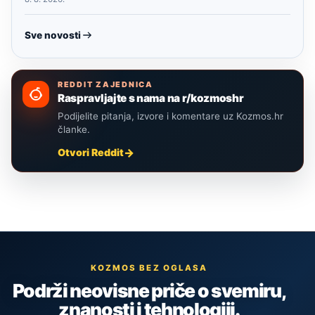
Sve novosti
REDDIT ZAJEDNICA
Raspravljajte s nama na r/kozmoshr
Podijelite pitanja, izvore i komentare uz Kozmos.hr
članke.
Otvori Reddit
KOZMOS BEZ OGLASA
Podrži neovisne priče o svemiru,
znanosti i tehnologiji.