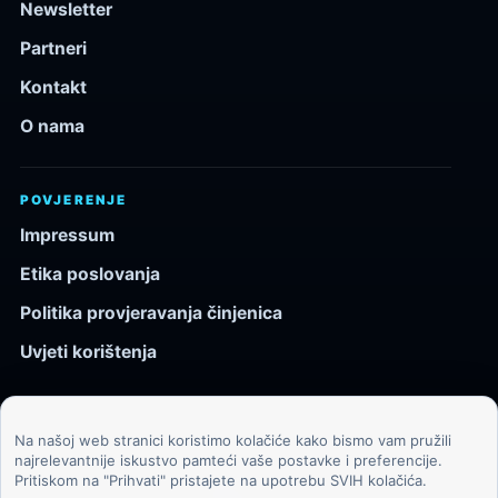
Newsletter
Partneri
Kontakt
O nama
POVJERENJE
Impressum
Etika poslovanja
Politika provjeravanja činjenica
Uvjeti korištenja
Na našoj web stranici koristimo kolačiće kako bismo vam pružili
© 2026 Kozmos.hr. Sva prava pridržana.
najrelevantnije iskustvo pamteći vaše postavke i preferencije.
Pritiskom na "Prihvati" pristajete na upotrebu SVIH kolačića.
Svemir, znanost, tehnologija i velike ideje za znatiželjne