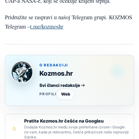
UAP-a NASA-e, koji se očekuje krajem srpnja.
Pridružite se raspravi u našoj Telegram grupi. KOZMOS
Telegram –
t.me/kozmoshr
O REDAKCIJI
Kozmos.hr
Svi članci redakcije
Web
PROFILI
Pratite Kozmos.hr češće na Googleu
Dodajte Kozmos.hr među svoje preferirane izvore i Google
će vam, kada je relevantno, češće prikazivati naše najnovije
članke.