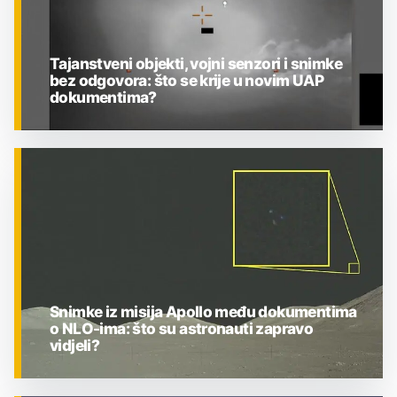
Tajanstveni objekti, vojni senzori i snimke
bez odgovora: što se krije u novim UAP
dokumentima?
ZNANOST
Snimke iz misija Apollo među dokumentima
o NLO-ima: što su astronauti zapravo
vidjeli?