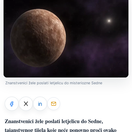
Znanstvenici žele poslati letjelicu do misteriozne Sedne
Znanstvenici žele poslati letjelicu do Sedne,
tajanstvenog tijela koje neće ponovno proći ovako