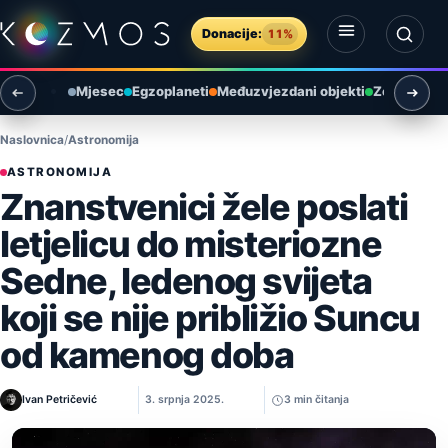
Preskoči na sadržaj
Donacije:
11%
Otvori izbornik
Otvori pretragu
Mjesec
Egzoplaneti
Međuzvjezdani objekti
Zemlja i ok
Naslovnica
Astronomija
ASTRONOMIJA
Znanstvenici žele poslati
letjelicu do misteriozne
Sedne, ledenog svijeta
koji se nije približio Suncu
od kamenog doba
Ivan Petričević
3. srpnja 2025.
3 min čitanja