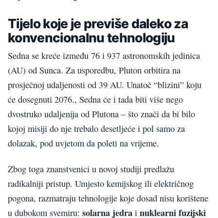
Tijelo koje je previše daleko za
konvencionalnu tehnologiju
Sedna se kreće između 76 i 937 astronomskih jedinica
(AU) od Sunca. Za usporedbu, Pluton orbitira na
prosječnoj udaljenosti od 39 AU. Unatoč “blizini” koju
će dosegnuti 2076., Sedna će i tada biti više nego
dvostruko udaljenija od Plutona – što znači da bi bilo
kojoj misiji do nje trebalo desetljeće i pol samo za
dolazak, pod uvjetom da poleti na vrijeme.
Zbog toga znanstvenici u novoj studiji predlažu
radikalniji pristup. Umjesto kemijskog ili električnog
pogona, razmatraju tehnologije koje dosad nisu korištene
solarna jedra
nuklearni fuzijski
u dubokom svemiru:
i