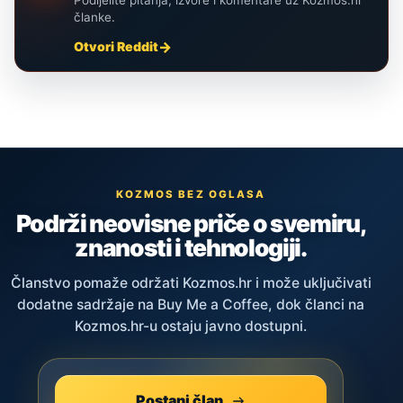
Podijelite pitanja, izvore i komentare uz Kozmos.hr
članke.
Otvori Reddit
KOZMOS BEZ OGLASA
Podrži neovisne priče o svemiru,
znanosti i tehnologiji.
Članstvo pomaže održati Kozmos.hr i može uključivati
dodatne sadržaje na Buy Me a Coffee, dok članci na
Kozmos.hr-u ostaju javno dostupni.
Postani član