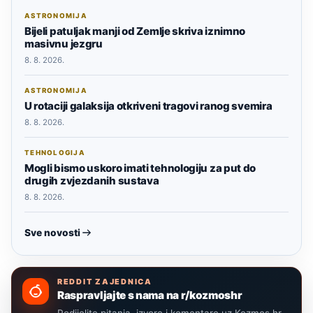
ASTRONOMIJA
Bijeli patuljak manji od Zemlje skriva iznimno
masivnu jezgru
8. 8. 2026.
ASTRONOMIJA
U rotaciji galaksija otkriveni tragovi ranog svemira
8. 8. 2026.
TEHNOLOGIJA
Mogli bismo uskoro imati tehnologiju za put do
drugih zvjezdanih sustava
8. 8. 2026.
Sve novosti
REDDIT ZAJEDNICA
Raspravljajte s nama na r/kozmoshr