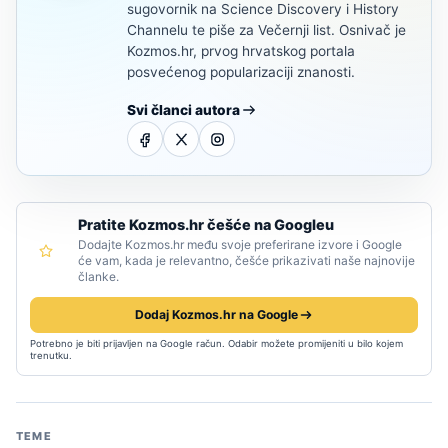
sugovornik na Science Discovery i History
Channelu te piše za Večernji list. Osnivač je
Kozmos.hr, prvog hrvatskog portala
posvećenog popularizaciji znanosti.
Svi članci autora
Pratite Kozmos.hr češće na Googleu
Dodajte Kozmos.hr među svoje preferirane izvore i Google
će vam, kada je relevantno, češće prikazivati naše najnovije
članke.
Dodaj Kozmos.hr na Google
Potrebno je biti prijavljen na Google račun. Odabir možete promijeniti u bilo kojem
trenutku.
TEME