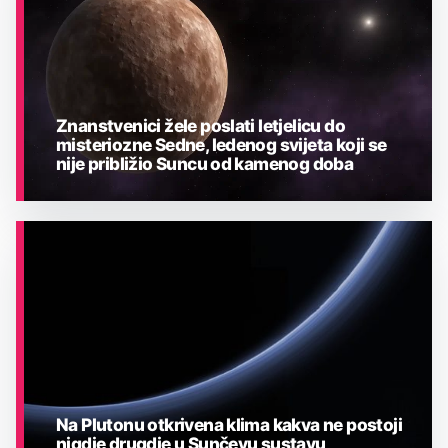
Znanstvenici žele poslati letjelicu do
misteriozne Sedne, ledenog svijeta koji se
nije približio Suncu od kamenog doba
ASTRONOMIJA
Na Plutonu otkrivena klima kakva ne postoji
nigdje drugdje u Sunčevu sustavu