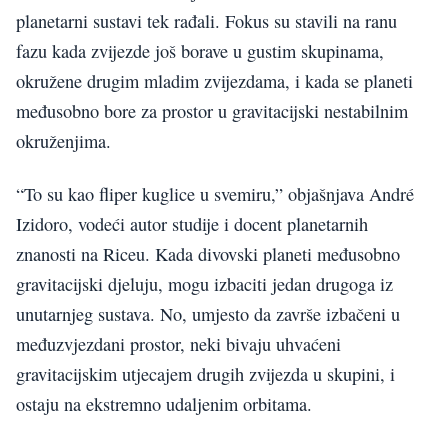
planetarni sustavi tek rađali. Fokus su stavili na ranu
fazu kada zvijezde još borave u gustim skupinama,
okružene drugim mladim zvijezdama, i kada se planeti
međusobno bore za prostor u gravitacijski nestabilnim
okruženjima.
“To su kao fliper kuglice u svemiru,” objašnjava André
Izidoro, vodeći autor studije i docent planetarnih
znanosti na Riceu. Kada divovski planeti međusobno
gravitacijski djeluju, mogu izbaciti jedan drugoga iz
unutarnjeg sustava. No, umjesto da završe izbačeni u
međuzvjezdani prostor, neki bivaju uhvaćeni
gravitacijskim utjecajem drugih zvijezda u skupini, i
ostaju na ekstremno udaljenim orbitama.