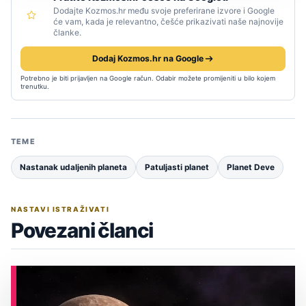
Dodajte Kozmos.hr među svoje preferirane izvore i Google
će vam, kada je relevantno, češće prikazivati naše najnovije
članke.
Dodaj Kozmos.hr na Google
Potrebno je biti prijavljen na Google račun. Odabir možete promijeniti u bilo kojem
trenutku.
TEME
Nastanak udaljenih planeta
Patuljasti planet
Planet Deve
NASTAVI ISTRAŽIVATI
Povezani članci