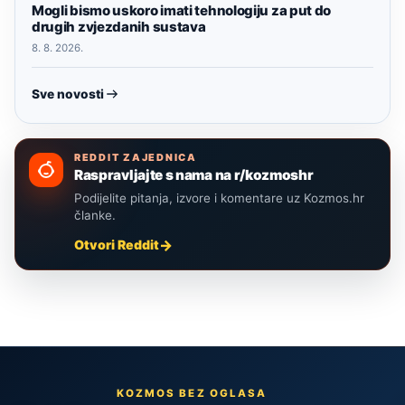
Mogli bismo uskoro imati tehnologiju za put do
drugih zvjezdanih sustava
8. 8. 2026.
Sve novosti
REDDIT ZAJEDNICA
Raspravljajte s nama na r/kozmoshr
Podijelite pitanja, izvore i komentare uz Kozmos.hr
članke.
Otvori Reddit
KOZMOS BEZ OGLASA