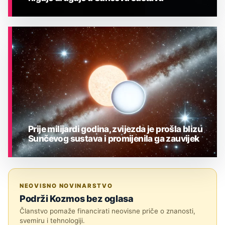
ASTRONOMIJA
Prije milijardi godina, zvijezda je prošla blizu
Sunčevog sustava i promijenila ga zauvijek
ASTRONOMIJA
NEOVISNO NOVINARSTVO
Podrži Kozmos bez oglasa
Članstvo pomaže financirati neovisne priče o znanosti,
svemiru i tehnologiji.