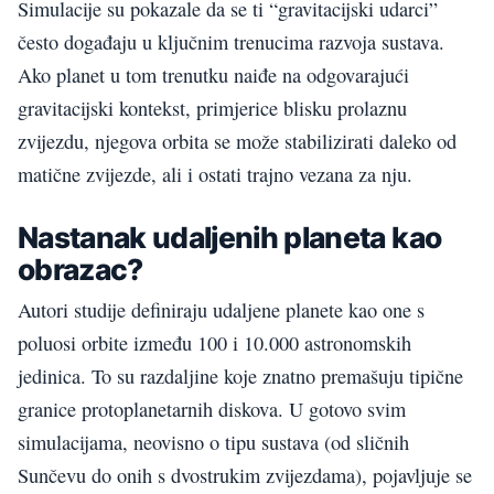
Simulacije su pokazale da se ti “gravitacijski udarci”
često događaju u ključnim trenucima razvoja sustava.
Ako planet u tom trenutku naiđe na odgovarajući
gravitacijski kontekst, primjerice blisku prolaznu
zvijezdu, njegova orbita se može stabilizirati daleko od
matične zvijezde, ali i ostati trajno vezana za nju.
Nastanak udaljenih planeta kao
obrazac?
Autori studije definiraju udaljene planete kao one s
poluosi orbite između 100 i 10.000 astronomskih
jedinica. To su razdaljine koje znatno premašuju tipične
granice protoplanetarnih diskova. U gotovo svim
simulacijama, neovisno o tipu sustava (od sličnih
Sunčevu do onih s dvostrukim zvijezdama), pojavljuje se