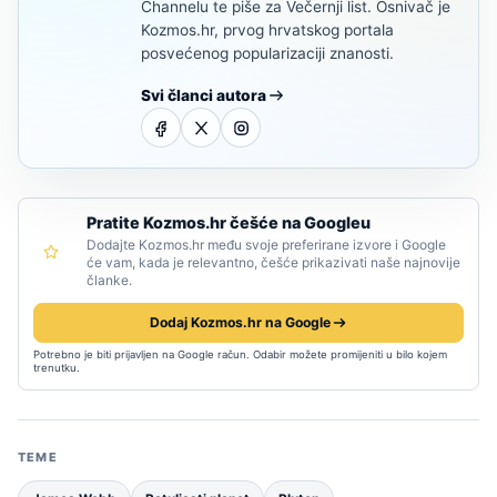
Channelu te piše za Večernji list. Osnivač je
Kozmos.hr, prvog hrvatskog portala
posvećenog popularizaciji znanosti.
Svi članci autora
Pratite Kozmos.hr češće na Googleu
Dodajte Kozmos.hr među svoje preferirane izvore i Google
će vam, kada je relevantno, češće prikazivati naše najnovije
članke.
Dodaj Kozmos.hr na Google
Potrebno je biti prijavljen na Google račun. Odabir možete promijeniti u bilo kojem
trenutku.
TEME