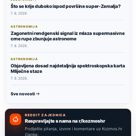
Što se krije duboko ispod površine super-Zemalja?
7. 8. 2026.
ASTRONOMIJA
Zagonetni rendgenski signal iz mlaza supermasivne
crne rupe zbunjuje astronome
7. 8. 2026.
ASTRONOMIJA
Objavljena dosad najdetaljnija spektroskopska karta
Mliječne staze
7. 8. 2026.
Sve novosti
REDDIT ZAJEDNICA
Raspravljajte s nama na r/kozmoshr
Podijelite pitanja, izvore i komentare uz Kozmos.hr
članke.