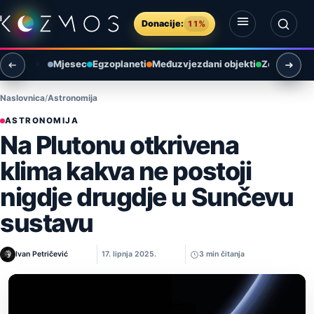
Preskoči na sadržaj
Donacije:
11%
Otvori izbornik
Otvori pretragu
Mjesec
Egzoplaneti
Međuzvjezdani objekti
Zemlja i ok
Naslovnica
Astronomija
ASTRONOMIJA
Na Plutonu otkrivena
klima kakva ne postoji
nigdje drugdje u Sunčevu
sustavu
Ivan Petričević
17. lipnja 2025.
3 min čitanja