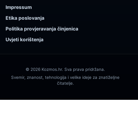
Impressum
Etika poslovanja
Politika provjeravanja činjenica
Uvjeti korištenja
© 2026 Kozmos.hr. Sva prava pridržana.
Svemir, znanost, tehnologija i velike ideje za znatiželjne
čitatelje.