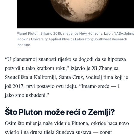
Planet Pluton. Slikano 2015. s letjelice New Horizons. Izvor: NASA/Johns
Hopkins University Applied Physics Laboratory/Southwest Research
Institute.
“U planetarnoj znanosti rijetko se dogodi da se hipoteza
potvrdi u tako kratkom roku,” izjavio je Xi Zhang sa
Sveučilišta u Kaliforniji, Santa Cruz, voditelj tima koji je
još 2017. prvi postavio ovu ideju. “Imamo sreće — i
jako smo uzbuđeni.”
Što Pluton može reći o Zemlji?
Osim što mijenja naše viđenje Plutona, otkriće baca novo
svjetlo i na druga tijela Sunčeva sustava — poput