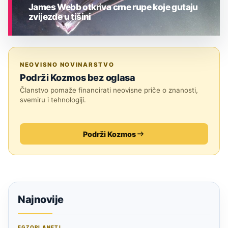
James Webb otkriva crne rupe koje gutaju
zvijezde u tišini
ASTRONOMIJA
NEOVISNO NOVINARSTVO
Podrži Kozmos bez oglasa
Članstvo pomaže financirati neovisne priče o znanosti,
svemiru i tehnologiji.
Podrži Kozmos
Najnovije
EGZOPLANETI