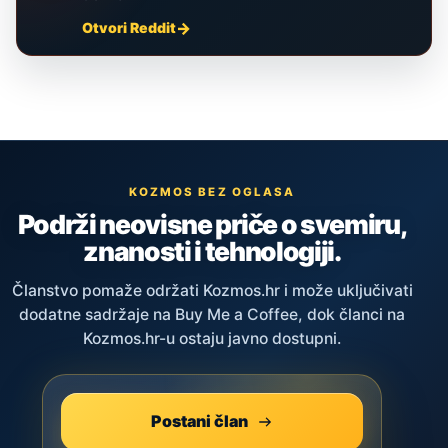
Otvori Reddit
KOZMOS BEZ OGLASA
Podrži neovisne priče o svemiru,
znanosti i tehnologiji.
Članstvo pomaže održati Kozmos.hr i može uključivati
dodatne sadržaje na Buy Me a Coffee, dok članci na
Kozmos.hr-u ostaju javno dostupni.
Postani član