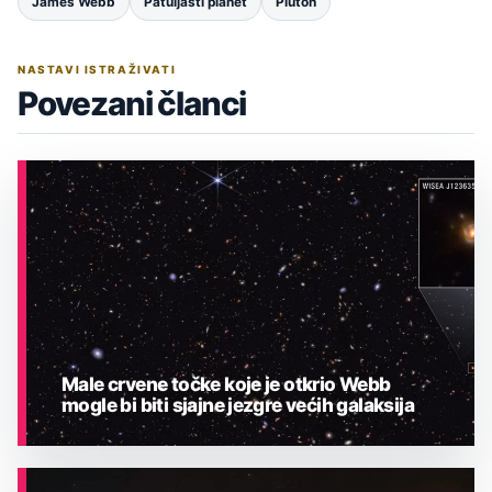
James Webb
Patuljasti planet
Pluton
NASTAVI ISTRAŽIVATI
Povezani članci
Male crvene točke koje je otkrio Webb
mogle bi biti sjajne jezgre većih galaksija