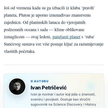
Još od vremena kada su ga izbacili iz kluba ‘pravih’
planeta, Pluton je uporno iznenađivao znanstvenu
zajednicu. Od planinskih lanaca do vjerojatnih
podzemnih oceana i sada — klime oblikovane
izmaglicom — ovaj ledeni,
patuljasti planet
s ‘ruba’
Sunčevog sustava sve više postaje ključ za razumijevanje
vlastitih početaka.
O AUTORU
Ivan Petričević
Ivan je novinar i autor koji piše o znanosti,
svemiru i povijesti. Gostuje kao stručni
sugovornik na Science Discovery i History