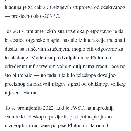
hladnija je za čak 30 Celzijevih stupnjeva od očekivanog
— prosječno oko -203 °C.
Još 2017. tim američkih znanstvenika pretpostavio je da
bi čestice organske magle, nastale iz interakcije metana i
dušika sa sunčevim zračenjem, mogle biti odgovorne za
to hlađenje. Modeli su predvidjeli da će Pluton na
određenim infracrvenim valnim duljinama zračiti jače no
što bi trebalo — no tada nije bilo teleskopa dovoljno
preciznog da razdvoji njegov signal od obližnjeg, velikog
mjeseca Harona.
To se promijenilo 2022. kad je JWST, najnapredniji
svemirski teleskop u povijesti, prvi put uspio jasno
razdvojiti infracrvene potpise Plutona i Harona. I