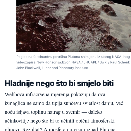
Pogled na fascinantnu površinu Plutona snimljenu iz starog NASA-inog
videozapisa New Horizonsa.Izvor: NASA / JHUAPL / SwRI / Paul Schenk 
John Blackwell, Lunar and Planetary institute
Hladnije nego što bi smjelo biti
Webbova infracrvena mjerenja pokazuju da ova
izmaglica ne samo da upija sunčevu svjetlost danju, već
noću isijava toplinu natrag u svemir — daleko
učinkovitije nego što bi to učinili obični atmosferski
plinovi. Rezultat? Atmosfera na visini iznad Plutona