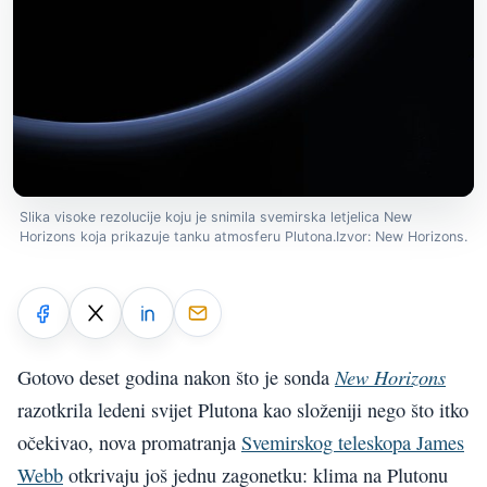
Slika visoke rezolucije koju je snimila svemirska letjelica New
Horizons koja prikazuje tanku atmosferu Plutona.Izvor: New Horizons.
New Horizons
Gotovo deset godina nakon što je sonda
razotkrila ledeni svijet Plutona kao složeniji nego što itko
očekivao, nova promatranja
Svemirskog teleskopa James
Webb
otkrivaju još jednu zagonetku: klima na Plutonu