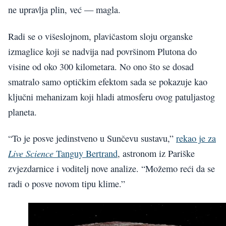
ne upravlja plin, već — magla.
Radi se o višeslojnom, plavičastom sloju organske
izmaglice koji se nadvija nad površinom Plutona do
visine od oko 300 kilometara. No ono što se dosad
smatralo samo optičkim efektom sada se pokazuje kao
ključni mehanizam koji hladi atmosferu ovog patuljastog
planeta.
“To je posve jedinstveno u Sunčevu sustavu,”
rekao je za
Live Science
Tanguy Bertrand
, astronom iz Pariške
zvjezdarnice i voditelj nove analize. “Možemo reći da se
radi o posve novom tipu klime.”