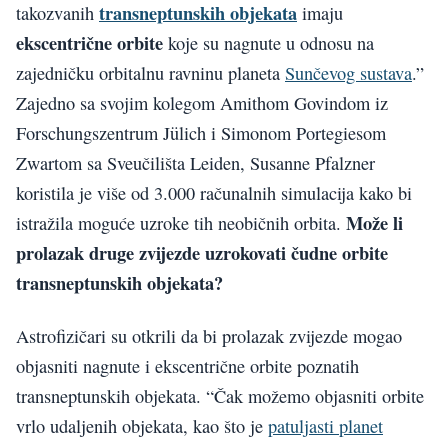
transneptunskih objekata
takozvanih
imaju
ekscentrične orbite
koje su nagnute u odnosu na
zajedničku orbitalnu ravninu planeta
Sunčevog sustava
.”
Zajedno sa svojim kolegom Amithom Govindom iz
Forschungszentrum Jülich i Simonom Portegiesom
Zwartom sa Sveučilišta Leiden, Susanne Pfalzner
koristila je više od 3.000 računalnih simulacija kako bi
Može li
istražila moguće uzroke tih neobičnih orbita.
prolazak druge zvijezde uzrokovati čudne orbite
transneptunskih objekata?
Astrofizičari su otkrili da bi prolazak zvijezde mogao
objasniti nagnute i ekscentrične orbite poznatih
transneptunskih objekata. “Čak možemo objasniti orbite
vrlo udaljenih objekata, kao što je
patuljasti planet