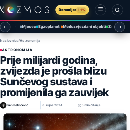
Preskoči na sadržaj
Donacije:
11%
Otvori izbornik
Otvori pretragu
Mjesec
Egzoplaneti
Međuzvjezdani objekti
Zemlja i ok
Naslovnica
Astronomija
ASTRONOMIJA
Prije milijardi godina,
zvijezda je prošla blizu
Sunčevog sustava i
promijenila ga zauvijek
Ivan Petričević
8. rujna 2024.
3 min čitanja