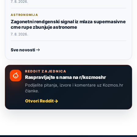
7. 8. 2026.
ASTRONOMIJA
Zagonetni rendgenski signal iz mlaza supermasivne
crne rupe zbunjuje astronome
7. 8. 2026.
Sve novosti
REDDIT ZAJEDNICA
Raspravljajte s nama na r/kozmoshr
Podijelite pitanja, izvore i komentare uz Kozmos.hr
članke.
Otvori Reddit