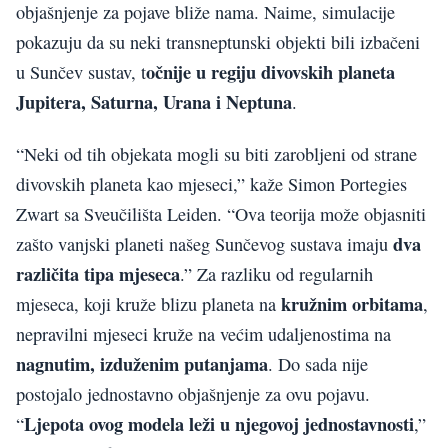
objašnjenje za pojave bliže nama. Naime, simulacije
pokazuju da su neki transneptunski objekti bili izbačeni
očnije u regiju divovskih planeta
u Sunčev sustav, t
Jupitera, Saturna, Urana i Neptuna
.
“Neki od tih objekata mogli su biti zarobljeni od strane
divovskih planeta kao mjeseci,” kaže Simon Portegies
Zwart sa Sveučilišta Leiden. “Ova teorija može objasniti
dva
zašto vanjski planeti našeg Sunčevog sustava imaju
različita tipa mjeseca
.” Za razliku od regularnih
kružnim orbitama
mjeseca, koji kruže blizu planeta na
,
nepravilni mjeseci kruže na većim udaljenostima na
nagnutim, izduženim putanjama
. Do sada nije
postojalo jednostavno objašnjenje za ovu pojavu.
Ljepota ovog modela leži u njegovoj jednostavnosti
“
,”