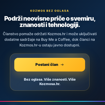
KOZMOS BEZ OGLASA
Podrži neovisne priče o svemiru,
znanosti i tehnologiji.
Članstvo pomaže održati Kozmos.hr i može uključivati
dodatne sadržaje na Buy Me a Coffee, dok članci na
Kozmos.hr-u ostaju javno dostupni.
Postani član
Bez oglasa. Više znanosti. Više
Kozmosa.hr.