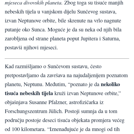
mjeseca divovskih planeta.
Zbog toga su tisuće manjih
nebeskih tijela u vanjskom dijelu Sunčevog sustava,
izvan Neptunove orbite, bile skrenute na vrlo nagnute
putanje oko Sunca. Moguće je da su neka od njih bila
zarobljena od strane planeta poput Jupitera i Saturna,
postavši njihovi mjeseci.
Kad razmišljamo o Sunčevom sustavu, često
pretpostavljamo da završava na najudaljenijem poznatom
nekoliko
planetu, Neptunu. Međutim, “poznato je da
tisuća nebeskih tijela
kruži izvan Neptunove orbite,”
objašnjava Susanne Pfalzner, astrofizičarka iz
Forschungszentrum Jülich. Postoji sumnja da u tom
području postoje deseci tisuća objekata promjera većeg
od 100 kilometara. “Iznenađujuće je da mnogi od tih