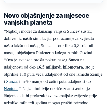
Novo objašnjenje za mjesece
vanjskih planeta
“Najbolji model za današnji vanjski Sunčev sustav,
dobiven iz naših simulacija, podrazumijeva zvijezdu
nešto lakšu od našeg Sunca — otprilike 0,8 solarnih
masa,” objašnjava Pfalznerin kolega Amith Govind.
“Ova je zvijezda prošla pokraj našeg Sunca na
16,5 milijardi kilometara
udaljenosti od oko
, što je
otprilike 110 puta veća udaljenost od one između Zemlje
i
Sunca
, i nešto manje od četiri puta udaljenost do
Neptuna
.” Najzanimljivije otkriće znanstvenika je
činjenica da bi prolazak izvanzemaljske zvijezde prije
nekoliko milijardi godina mogao pružiti prirodno