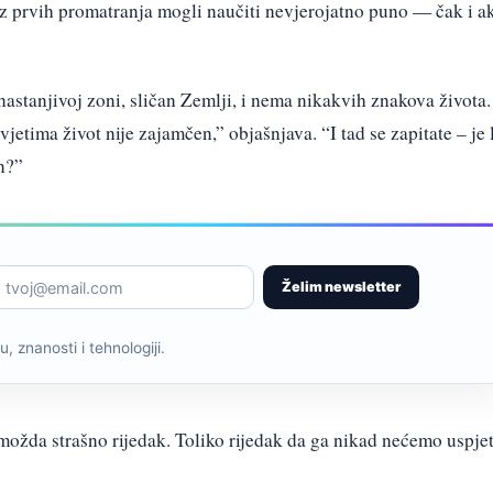
 prvih promatranja mogli naučiti nevjerojatno puno — čak i a
astanjivoj zoni, sličan Zemlji, i nema nikakvih znakova života.
tima život nije zajamčen,” objašnjava. “I tad se zapitate – je l
un?”
Želim newsletter
, znanosti i tehnologiji.
 možda strašno rijedak. Toliko rijedak da ga nikad nećemo uspjet