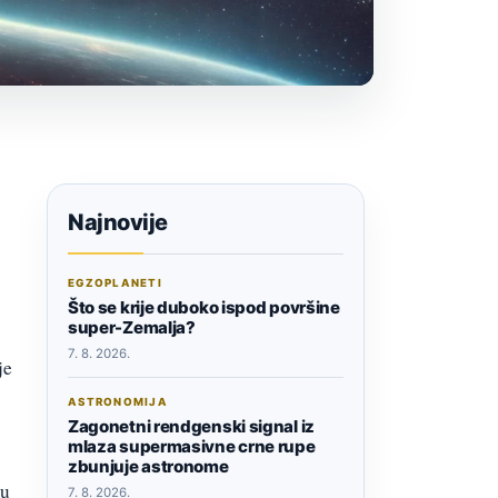
Najnovije
EGZOPLANETI
Što se krije duboko ispod površine
super-Zemalja?
7. 8. 2026.
je
ASTRONOMIJA
Zagonetni rendgenski signal iz
mlaza supermasivne crne rupe
zbunjuje astronome
ju
7. 8. 2026.