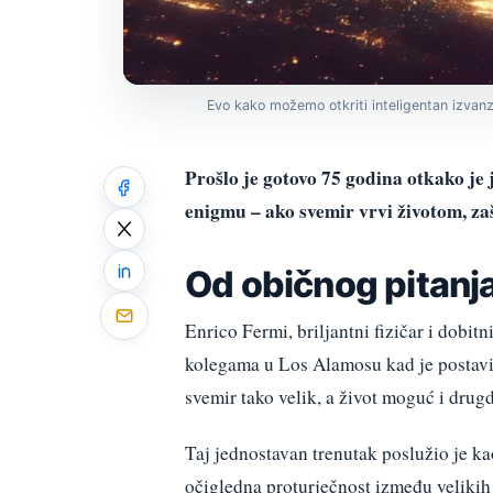
Evo kako možemo otkriti inteligentan izvanz
Prošlo je gotovo 75 godina otkako j
enigmu – ako svemir vrvi životom, za
Od običnog pitanj
Enrico Fermi, briljantni fizičar i dobit
kolegama u Los Alamosu kad je postavi
svemir tako velik, a život moguć i drugd
Taj jednostavan trenutak poslužio je 
očigledna proturječnost između velikih 