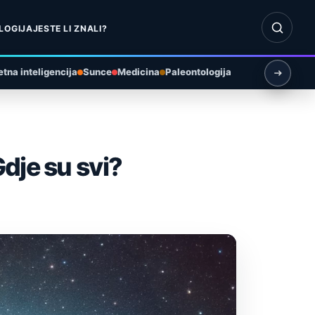
Otvori pr
LOGIJA
JESTE LI ZNALI?
tna inteligencija
Sunce
Medicina
Paleontologija
dje su svi?