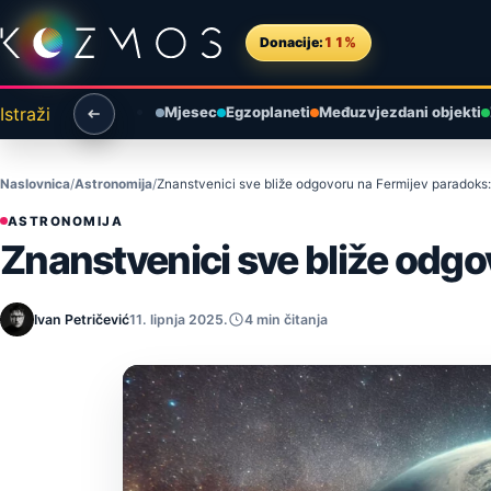
Preskoči na sadržaj
Donacije:
11%
Istraži
Mjesec
Egzoplaneti
Međuzvjezdani objekti
Naslovnica
Astronomija
Znanstvenici sve bliže odgovoru na Fermijev paradoks:
ASTRONOMIJA
Znanstvenici sve bliže odgo
Ivan Petričević
11. lipnja 2025.
4 min čitanja