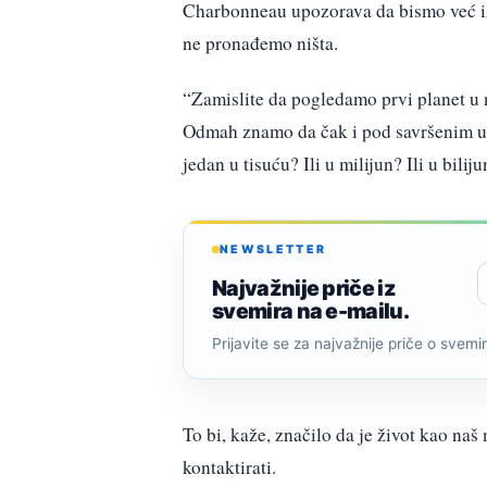
Charbonneau upozorava da bismo već iz
ne pronađemo ništa.
“Zamislite da pogledamo prvi planet u n
Odmah znamo da čak i pod savršenim uvje
jedan u tisuću? Ili u milijun? Ili u bilij
NEWSLETTER
Najvažnije priče iz
svemira na e-mailu.
Prijavite se za najvažnije priče o svemiru
To bi, kaže, značilo da je život kao naš
kontaktirati.