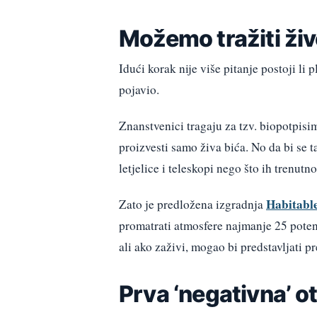
Možemo tražiti živo
Idući korak nije više pitanje postoji li 
pojavio.
Znanstvenici tragaju za tzv. biopotpis
proizvesti samo živa bića. No da bi se 
letjelice i teleskopi nego što ih trenut
Habitabl
Zato je predložena izgradnja
promatrati atmosfere najmanje 25 potenc
ali ako zaživi, mogao bi predstavljati p
Prva ‘negativna’ ot