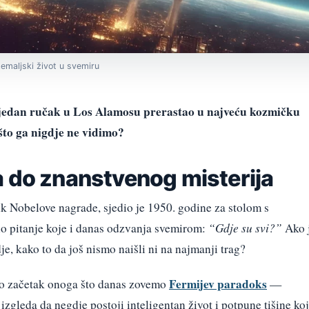
emaljski život u svemiru
e jedan ručak u Los Alamosu prerastao u najveću kozmičku
što ga nigdje ne vidimo?
a do znanstvenog misterija
nik Nobelove nagrade, sjedio je 1950. godine za stolom s
o pitanje koje i danas odzvanja svemirom:
“Gdje su svi?”
Ako 
je, kako to da još nismo naišli ni na najmanji trag?
Fermijev paradoks
kao začetak onoga što danas zovemo
—
izgleda da negdje postoji inteligentan život i potpune tišine ko