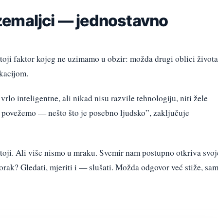
emaljci — jednostavno
toji faktor kojeg ne uzimamo u obzir: možda drugi oblici života
kacijom.
rlo inteligentne, ali nikad nisu razvile tehnologiju, niti žele
e povežemo — nešto što je posebno ljudsko”, zaključuje
 stoji. Ali više nismo u mraku. Svemir nam postupno otkriva svoj
korak? Gledati, mjeriti i — slušati. Možda odgovor već stiže, sa