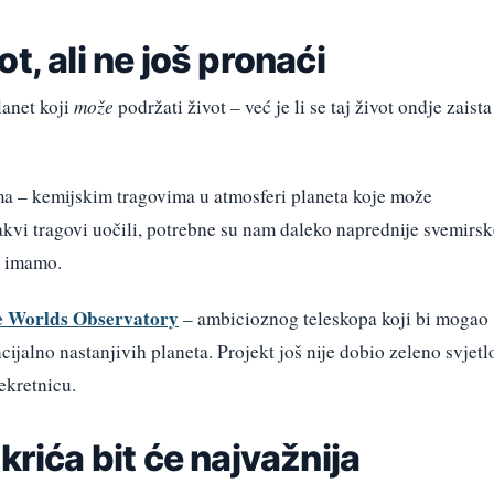
t, ali ne još pronaći
planet koji
može
podržati život – već je li se taj život ondje zaista
ima – kemijskim tragovima u atmosferi planeta koje može
takvi tragovi uočili, potrebne su nam daleko naprednije svemirsk
no imamo.
e Worlds Observatory
– ambicioznog teleskopa koji bi mogao
ijalno nastanjivih planeta. Projekt još nije dobio zeleno svjetl
rekretnicu.
krića bit će najvažnija