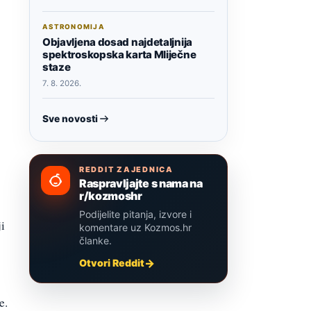
ASTRONOMIJA
Objavljena dosad najdetaljnija
spektroskopska karta Mliječne
staze
7. 8. 2026.
Sve novosti
REDDIT ZAJEDNICA
Raspravljajte s nama na
r/kozmoshr
Podijelite pitanja, izvore i
i
komentare uz Kozmos.hr
članke.
Otvori Reddit
e.