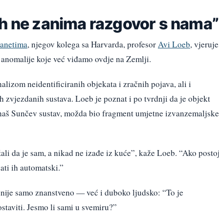
ih ne zanima razgovor s nama”
anetima
, njegov kolega sa Harvarda, profesor
Avi Loeb
, vjeruje
i anomalije koje već viđamo ovdje na Zemlji.
analizom neidentificiranih objekata i zračnih pojava, ali i
h zvjezdanih sustava. Loeb je poznat i po tvrdnji da je objekt
naš Sunčev sustav, možda bio fragment umjetne izvanzemaljske
ali da je sam, a nikad ne izađe iz kuće”, kaže Loeb. “Ako posto
vati ih automatski.”
e nije samo znanstveno — već i duboko ljudsko: “To je
staviti. Jesmo li sami u svemiru?”