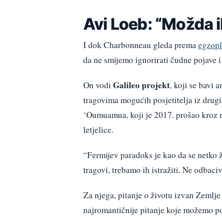
Avi Loeb: “Možda 
I dok Charbonneau gleda prema
egzopl
da ne smijemo ignorirati čudne pojave 
Galileo projekt
On vodi
, koji se bavi 
tragovima mogućih posjetitelja iz drugi
‘Oumuamua, koji je 2017. prošao kroz 
letjelice.
“Fermijev paradoks je kao da se netko ž
tragovi, trebamo ih istražiti. Ne odbaci
Za njega, pitanje o životu izvan Zemlj
najromantičnije pitanje koje možemo po