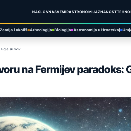
NASLOVNA
SVEMIR
ASTRONOMIJA
ZNANOST
TEHNO
Zemlja i okoliš
Arheologija
Biologija
Astronomija u Hrvatskoj
Umje
 Gdje su svi?
voru na Fermijev paradoks: G