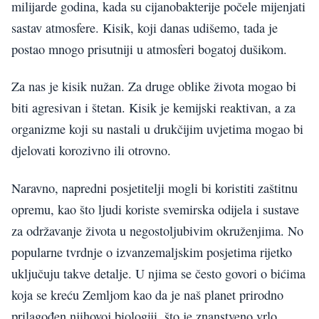
milijarde godina, kada su cijanobakterije počele mijenjati
sastav atmosfere. Kisik, koji danas udišemo, tada je
postao mnogo prisutniji u atmosferi bogatoj dušikom.
Za nas je kisik nužan. Za druge oblike života mogao bi
biti agresivan i štetan. Kisik je kemijski reaktivan, a za
organizme koji su nastali u drukčijim uvjetima mogao bi
djelovati korozivno ili otrovno.
Naravno, napredni posjetitelji mogli bi koristiti zaštitnu
opremu, kao što ljudi koriste svemirska odijela i sustave
za održavanje života u negostoljubivim okruženjima. No
popularne tvrdnje o izvanzemaljskim posjetima rijetko
uključuju takve detalje. U njima se često govori o bićima
koja se kreću Zemljom kao da je naš planet prirodno
prilagođen njihovoj biologiji, što je znanstveno vrlo