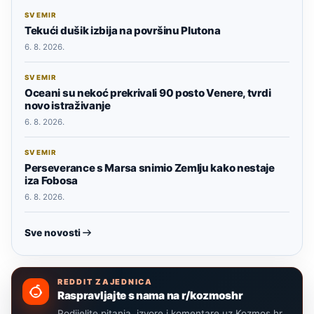
SVEMIR
Tekući dušik izbija na površinu Plutona
6. 8. 2026.
SVEMIR
Oceani su nekoć prekrivali 90 posto Venere, tvrdi
novo istraživanje
6. 8. 2026.
SVEMIR
Perseverance s Marsa snimio Zemlju kako nestaje
iza Fobosa
6. 8. 2026.
Sve novosti
REDDIT ZAJEDNICA
Raspravljajte s nama na r/kozmoshr
Podijelite pitanja, izvore i komentare uz Kozmos.hr