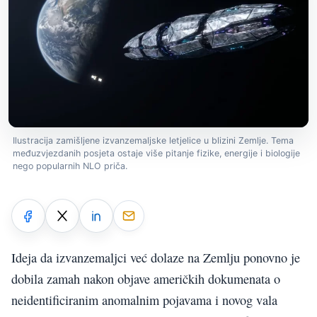
Ilustracija zamišljene izvanzemaljske letjelice u blizini Zemlje. Tema
međuzvjezdanih posjeta ostaje više pitanje fizike, energije i biologije
nego popularnih NLO priča.
Ideja da izvanzemaljci već dolaze na Zemlju ponovno je
dobila zamah nakon objave američkih dokumenata o
neidentificiranim anomalnim pojavama i novog vala