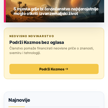
5 mjesta gdje bi čovječanstvo najvjerojatnije
moglo otkriti izvanzemaljski život
ASTRONOMIJA
NEOVISNO NOVINARSTVO
Podrži Kozmos bez oglasa
Članstvo pomaže financirati neovisne priče o znanosti,
svemiru i tehnologiji.
Podrži Kozmos
Najnovije