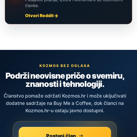
članke.
Otvori Reddit
KOZMOS BEZ OGLASA
Podrži neovisne priče o svemiru,
znanosti i tehnologiji.
Članstvo pomaže održati Kozmos.hr i može uključivati
dodatne sadržaje na Buy Me a Coffee, dok članci na
Kozmos.hr-u ostaju javno dostupni.
Postani član