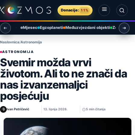
Preskoči na sadržaj
Donacije:
11%
Otvori izbornik
Otvori pretragu
Mjesec
Egzoplaneti
Međuzvjezdani objekti
Zemlja i ok
Naslovnica
Astronomija
ASTRONOMIJA
Svemir možda vrvi
životom. Ali to ne znači da
nas izvanzemaljci
posjećuju
Ivan Petričević
13. lipnja 2026.
5 min čitanja