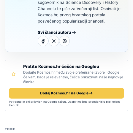
sugovornik na Science Discovery i History
Channelu te piše za Večernji list. Osnivač je
Kozmos.hr, prvog hrvatskog portala
posvećenog popularizaciji znanosti.
Svi članci autora
Pratite Kozmos.hr češće na Googleu
Dodajte Kozmos.hr među svoje preferirane izvore i Google
će vam, kada je relevantno, češće prikazivati naše najnovije
članke.
Dodaj Kozmos.hr na Google
Potrebno je biti prijavljen na Google račun. Odabir možete promijeniti u bilo kojem
trenutku.
TEME