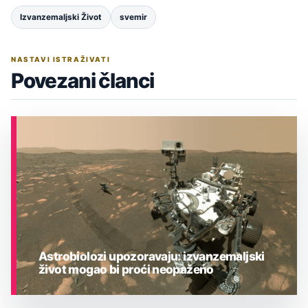
Izvanzemaljski Život
svemir
NASTAVI ISTRAŽIVATI
Povezani članci
Astrobiolozi upozoravaju: izvanzemaljski
život mogao bi proći neopaženo