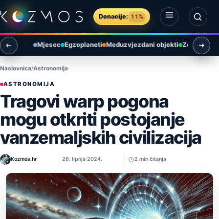
Preskoči na sadržaj
Donacije:
11%
Otvori izbornik
Otvori pretragu
Mjesec
Egzoplaneti
Međuzvjezdani objekti
Zemlja i ok
Naslovnica
Astronomija
ASTRONOMIJA
Tragovi warp pogona
mogu otkriti postojanje
vanzemaljskih civilizacija
Kozmos.hr
26. lipnja 2024.
2 min čitanja