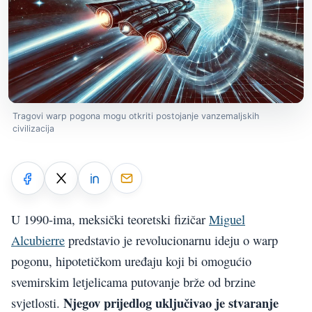
Tragovi warp pogona mogu otkriti postojanje vanzemaljskih
civilizacija
U 1990-ima, meksički teoretski fizičar
Miguel
Alcubierre
predstavio je revolucionarnu ideju o warp
pogonu, hipotetičkom uređaju koji bi omogućio
svemirskim letjelicama putovanje brže od brzine
Njegov prijedlog uključivao je stvaranje
svjetlosti.