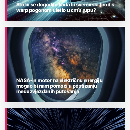
Što bi se dogodilo kada bi svemirski brod s
warp pogonom uletio u crnu rupu?
ASTRONOMIJA
NASA-in motor na električnu energiju
mogao bi nam pomoći u postizanju
međuzvjezdanih putovanja
ASTRONOMIJA