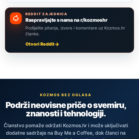
REDDIT ZAJEDNICA
Raspravljajte s nama na r/kozmoshr
Podijelite pitanja, izvore i komentare uz Kozmos.hr
članke.
Otvori Reddit
KOZMOS BEZ OGLASA
Podrži neovisne priče o svemiru,
znanosti i tehnologiji.
Članstvo pomaže održati Kozmos.hr i može uključivati
dodatne sadržaje na Buy Me a Coffee, dok članci na