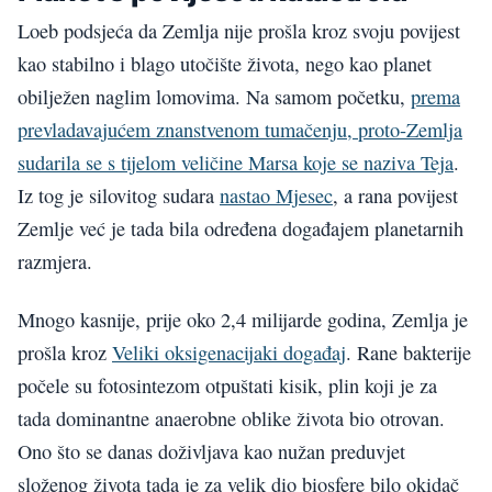
Loeb podsjeća da Zemlja nije prošla kroz svoju povijest
kao stabilno i blago utočište života, nego kao planet
obilježen naglim lomovima. Na samom početku,
prema
prevladavajućem znanstvenom tumačenju, proto-Zemlja
sudarila se s tijelom veličine Marsa koje se naziva Teja
.
Iz tog je silovitog sudara
nastao Mjesec
, a rana povijest
Zemlje već je tada bila određena događajem planetarnih
razmjera.
Mnogo kasnije, prije oko 2,4 milijarde godina, Zemlja je
prošla kroz
Veliki oksigenacijaki događaj
. Rane bakterije
počele su fotosintezom otpuštati kisik, plin koji je za
tada dominantne anaerobne oblike života bio otrovan.
Ono što se danas doživljava kao nužan preduvjet
složenog života tada je za velik dio biosfere bilo okidač