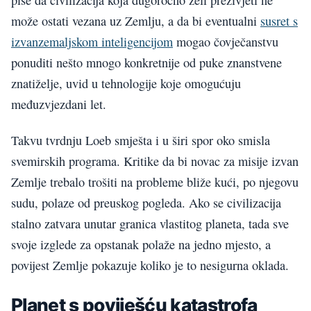
može ostati vezana uz Zemlju, a da bi eventualni
susret s
izvanzemaljskom inteligencijom
mogao čovječanstvu
ponuditi nešto mnogo konkretnije od puke znanstvene
znatiželje, uvid u tehnologije koje omogućuju
međuzvjezdani let.
Takvu tvrdnju Loeb smješta i u širi spor oko smisla
svemirskih programa. Kritike da bi novac za misije izvan
Zemlje trebalo trošiti na probleme bliže kući, po njegovu
sudu, polaze od preuskog pogleda. Ako se civilizacija
stalno zatvara unutar granica vlastitog planeta, tada sve
svoje izglede za opstanak polaže na jedno mjesto, a
povijest Zemlje pokazuje koliko je to nesigurna oklada.
Planet s poviješću katastrofa