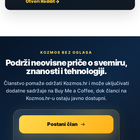
Otvori Reddit
KOZMOS BEZ OGLASA
Podrži neovisne priče o svemiru,
znanosti i tehnologiji.
Članstvo pomaže održati Kozmos.hr i može uključivati
dodatne sadržaje na Buy Me a Coffee, dok članci na
Kozmos.hr-u ostaju javno dostupni.
Postani član