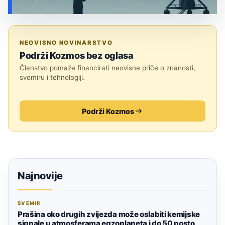
UMJETNA INTELIGENCIJA
NEOVISNO NOVINARSTVO
Podrži Kozmos bez oglasa
Članstvo pomaže financirati neovisne priče o znanosti,
svemiru i tehnologiji.
Podrži Kozmos
Najnovije
SVEMIR
Prašina oko drugih zvijezda može oslabiti kemijske
signale u atmosferama egzoplaneta i do 50 posto