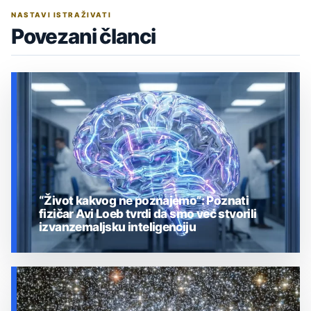
NASTAVI ISTRAŽIVATI
Povezani članci
“Život kakvog ne poznajemo”: Poznati
fizičar Avi Loeb tvrdi da smo već stvorili
izvanzemaljsku inteligenciju
UMJETNA INTELIGENCIJA