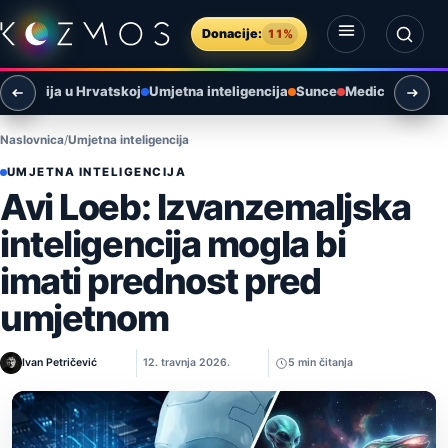
Preskoči na sadržaj
Donacije:
11%
Otvori izbornik
Otvori pretragu
tronomija u Hrvatskoj
Umjetna inteligencija
Sunce
Medicina
Paleo
Naslovnica
Umjetna inteligencija
UMJETNA INTELIGENCIJA
Avi Loeb: Izvanzemaljska
inteligencija mogla bi
imati prednost pred
umjetnom
Ivan Petričević
12. travnja 2026.
5 min čitanja