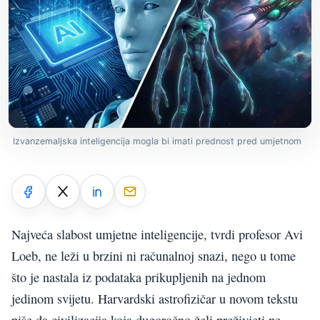
Izvanzemaljska inteligencija mogla bi imati prednost pred umjetnom
Najveća slabost umjetne inteligencije, tvrdi profesor Avi
Loeb, ne leži u brzini ni računalnoj snazi, nego u tome
što je nastala iz podataka prikupljenih na jednom
jedinom svijetu. Harvardski astrofizičar u novom tekstu
piše da civilizacija koja dugoročno želi preživjeti ne