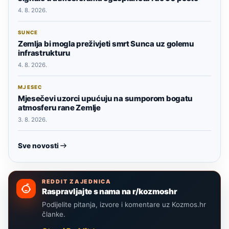
4. 8. 2026.
SUNCE
Zemlja bi mogla preživjeti smrt Sunca uz golemu
infrastrukturu
4. 8. 2026.
MJESEC
Mjesečevi uzorci upućuju na sumporom bogatu
atmosferu rane Zemlje
3. 8. 2026.
Sve novosti
REDDIT ZAJEDNICA
Raspravljajte s nama na r/kozmoshr
Podijelite pitanja, izvore i komentare uz Kozmos.hr
članke.