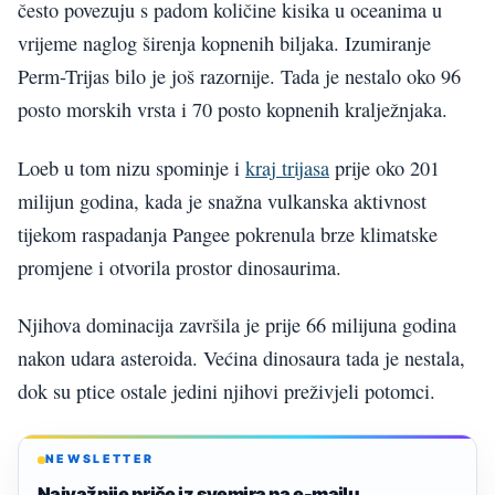
često povezuju s padom količine kisika u oceanima u
vrijeme naglog širenja kopnenih biljaka. Izumiranje
Perm-Trijas bilo je još razornije. Tada je nestalo oko 96
posto morskih vrsta i 70 posto kopnenih kralježnjaka.
Loeb u tom nizu spominje i
kraj trijasa
prije oko 201
milijun godina, kada je snažna vulkanska aktivnost
tijekom raspadanja Pangee pokrenula brze klimatske
promjene i otvorila prostor dinosaurima.
Njihova dominacija završila je prije 66 milijuna godina
nakon udara asteroida. Većina dinosaura tada je nestala,
dok su ptice ostale jedini njihovi preživjeli potomci.
NEWSLETTER
Najvažnije priče iz svemira na e-mailu.