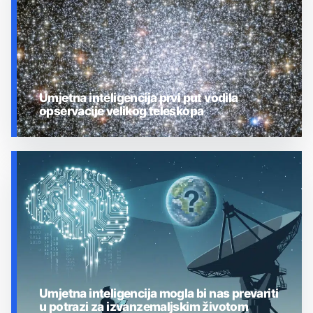
Umjetna inteligencija prvi put vodila
opservacije velikog teleskopa
UMJETNA INTELIGENCIJA
Umjetna inteligencija mogla bi nas prevariti
u potrazi za izvanzemaljskim životom