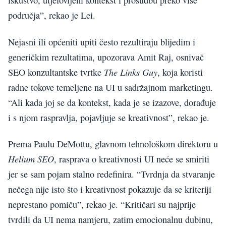
iskustvo, utjelovljeni kontekst i prosudbu preko više
područja”, rekao je Lei.
Nejasni ili općeniti upiti često rezultiraju blijedim i
generičkim rezultatima, upozorava Amit Raj, osnivač
The Links Guy
SEO konzultantske tvrtke
, koja koristi
radne tokove temeljene na UI u sadržajnom marketingu.
“Ali kada joj se da kontekst, kada je se izazove, dorađuje
i s njom raspravlja, pojavljuje se kreativnost”, rekao je.
Prema Paulu DeMottu, glavnom tehnološkom direktoru u
Helium SEO
, rasprava o kreativnosti UI neće se smiriti
jer se sam pojam stalno redefinira. “Tvrdnja da stvaranje
nečega nije isto što i kreativnost pokazuje da se kriteriji
neprestano pomiču”, rekao je. “Kritičari su najprije
tvrdili da UI nema namjeru, zatim emocionalnu dubinu,