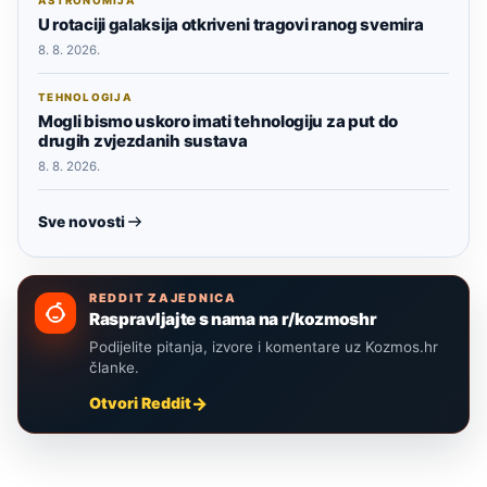
ASTRONOMIJA
U rotaciji galaksija otkriveni tragovi ranog svemira
8. 8. 2026.
TEHNOLOGIJA
Mogli bismo uskoro imati tehnologiju za put do
drugih zvjezdanih sustava
8. 8. 2026.
Sve novosti
REDDIT ZAJEDNICA
Raspravljajte s nama na r/kozmoshr
Podijelite pitanja, izvore i komentare uz Kozmos.hr
članke.
Otvori Reddit