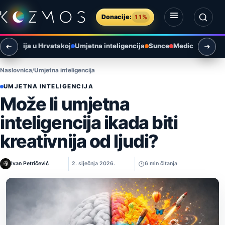
Preskoči na sadržaj
Donacije:
11%
Otvori izbornik
Otvori pretragu
tronomija u Hrvatskoj
Umjetna inteligencija
Sunce
Medicina
Paleo
Naslovnica
Umjetna inteligencija
UMJETNA INTELIGENCIJA
Može li umjetna
inteligencija ikada biti
kreativnija od ljudi?
Ivan Petričević
2. siječnja 2026.
6 min čitanja