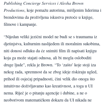
Publishing Concierge Services i Alesha Brown
Productions
, koje pomažu autorima, mišljenim liderima i
brendovima da proživljena iskustva pretoče u knjige,
filmove i kampanje.
“Nijedan veliki jezični model ne budi se s traumama iz
djetinjstva, kulturnim naslijeđem ili moralnim sukobima,
niti donosi odluku da će snimiti film ili napisati knjigu
koja ga može stajati odnosa, ali bi mogla osloboditi
druge ljude”, rekla je Brown. “To ‘zašto’ koje stoji iza
nekog rada, spremnost da se zbog ideje riskiraju ugled,
prihod ili osjećaj pripadnosti, čini velik dio onoga što
intuitivno doživljavamo kao kreativnost, a toga u UI
nema. Riječ je o pitanju agencije i dubine, a ne o
neoborivom matematičkom dokazu da UI nikada ne