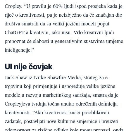
Cropley. “U pravilu je 60% ljudi ispod prosjeka kada je
riječ o kreativnosti, pa je neizbježno da će značajan dio
društva smatrati da su veliki jezični modeli poput
ChatGPT-a kreativni, iako nisu. Vrlo kreativni ljudi
prepoznat će slabosti u generativnim sustavima umjetne
inteligencije.”
UI nije čovjek
Jack Shaw iz tvrtke Shawfire Media, strateg za e-
trgovinu koji primjenjuje i uspoređuje velike jezične
modele u razvoju marketinškog sadržaja, smatra da je
Cropleyjeva tvrdnja točna unutar određenih definicija
kreativnosti. “Ako kreativnost znači preoblikovati
zadatak, postavljati nove kulturne smjernice i preuzeti
odgovornost za rizične odluke koje mogu propasti, onda