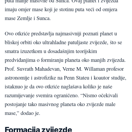
puta manje masivne od Sunca. Ovaj planet i zvijezda
imaju omjer mase koji je stotinu puta veći od omjera
mase Zemlje i Sunca.
Ovo otkriće predstavlja najmasivniji poznati planet u
bliskoj orbiti oko ultrahladne patuljaste zvijezde, što se
smatra izuzetkom u dosadašnjim teorijskim
predviđanjima o formiranju planeta oko manjih zvijezda.
Prof. Suvrath Mahadevan, Verne M. Willaman profesor
astronomije i astrofizike na Penn Stateu i koautor studije,
istaknuo je da ovo otkriće naglašava koliko je naše
razumijevanje svemira ograničeno. “Nismo očekivali
postojanje tako masivnog planeta oko zvijezde male
mase,” dodao je.
Formacija zvijezde