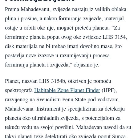
Prema Mahadevanu, zvijezde nastaju iz velikih oblaka
plina i prašine, a nakon formiranja zvijezde, materijal
ostaje u orbiti oko nje, mogući preteča planeta. “Za
formiranje planeta poput ovog oko zvijezde LHS 3154,
disk materijala ne bi trebao imati dovoljno mase, što
postavlja nove izazove u razumijevanju procesa
formiranja planeta i zvijezda,” objasnio je.
Planet, nazvan LHS 3154b, otkriven je pomoću
spektrografa
Habitable Zone Planet Finder
(HPF),
razvijenog na Sveučilištu Penn State pod vodstvom
Mahadevana. Instrument je specijaliziran za detekciju
planeta oko ultrahladnih zvijezda, s potencijalom za
tekuću vodu na svojoj površini. Mahadevan navodi da su
takvi planeti teže detektirati oko zvijezda poput Sunca,