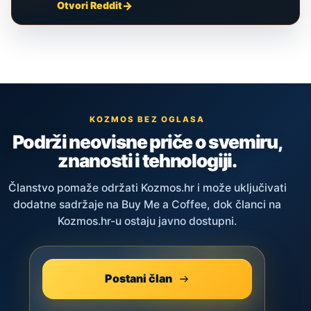
Otvori Reddit
KOZMOS BEZ OGLASA
Podrži neovisne priče o svemiru,
znanosti i tehnologiji.
Članstvo pomaže održati Kozmos.hr i može uključivati
dodatne sadržaje na Buy Me a Coffee, dok članci na
Kozmos.hr-u ostaju javno dostupni.
Postani član