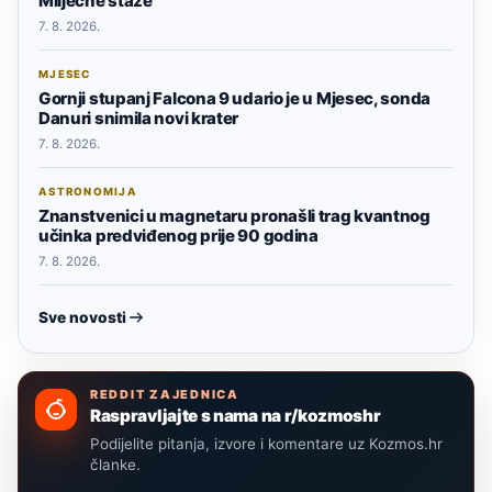
Mliječne staze
7. 8. 2026.
MJESEC
Gornji stupanj Falcona 9 udario je u Mjesec, sonda
Danuri snimila novi krater
7. 8. 2026.
ASTRONOMIJA
Znanstvenici u magnetaru pronašli trag kvantnog
učinka predviđenog prije 90 godina
7. 8. 2026.
Sve novosti
REDDIT ZAJEDNICA
Raspravljajte s nama na r/kozmoshr
Podijelite pitanja, izvore i komentare uz Kozmos.hr
članke.