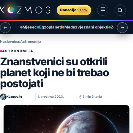
Preskoči na sadržaj
Donacije:
11%
Otvori izbornik
Otvori pretragu
Mjesec
Egzoplaneti
Međuzvjezdani objekti
Zemlja i ok
Naslovnica
Astronomija
ASTRONOMIJA
Znanstvenici su otkrili
planet koji ne bi trebao
postojati
Kozmos.hr
1. prosinca 2023.
3 min čitanja