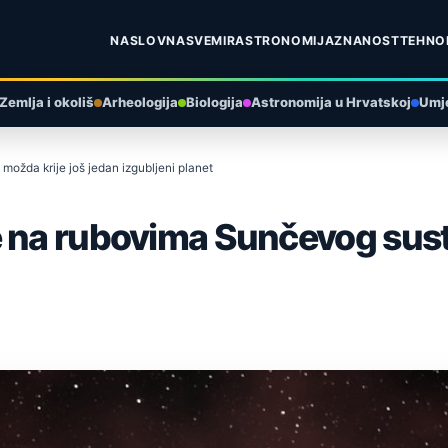
NASLOVNA
SVEMIR
ASTRONOMIJA
ZNANOST
TEHNO
Zemlja i okoliš
Arheologija
Biologija
Astronomija u Hrvatskoj
Umje
ožda krije još jedan izgubljeni planet
e na rubovima Sunčevog sust