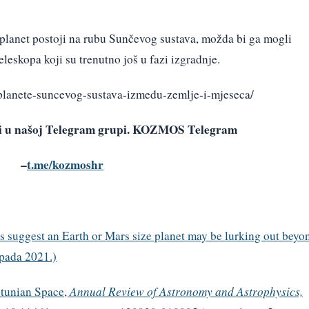
 planet postoji na rubu Sunčevog sustava, možda bi ga mogli
eleskopa koji su trenutno još u fazi izgradnje.
planete-suncevog-sustava-izmedu-zemlje-i-mjeseca/
avi u našoj Telegram grupi. KOZMOS Telegram
–
t.me/kozmoshr
ns suggest an Earth or Mars size planet may be lurking out beyo
opada 2021.)
ptunian Space,
Annual Review of Astronomy and Astrophysics,