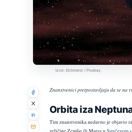
Izvor: Elchinator / Pixabay.
Znanstvenici pretpostavljaju da se na r
Orbita iza Neptun
Tim znanstvenika nedavno je objavio ra
veličine Zemlje ili Marsa u
Sunčevom s