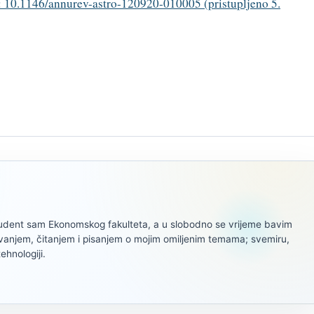
 10.1146/annurev-astro-120920-010005 (pristupljeno 5.
tudent sam Ekonomskog fakulteta, a u slobodno se vrijeme bavim
ivanjem, čitanjem i pisanjem o mojim omiljenim temama; svemiru,
tehnologiji.