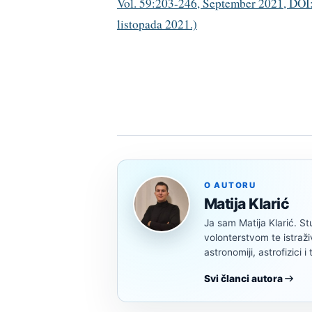
Vol. 59:203-246, September 2021, DOI:
listopada 2021.)
O AUTORU
Matija Klarić
Ja sam Matija Klarić. S
volonterstvom te istraž
astronomiji, astrofizici i 
Svi članci autora