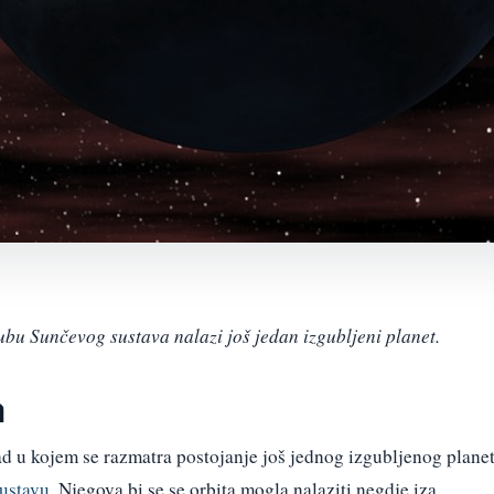
ubu Sunčevog sustava nalazi još jedan izgubljeni planet.
a
d u kojem se razmatra postojanje još jednog izgubljenog plane
ustavu
. Njegova bi se se orbita mogla nalaziti negdje iza