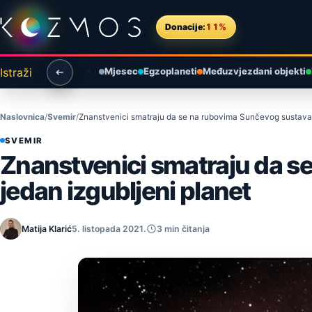
Preskoči na sadržaj
Donacije:
11%
Istraži
Mjesec
Egzoplaneti
Međuzvjezdani objekti
Naslovnica
Svemir
Znanstvenici smatraju da se na rubovima Sunčevog sustava m
SVEMIR
Znanstvenici smatraju da s
jedan izgubljeni planet
Matija Klarić
5. listopada 2021.
3 min čitanja