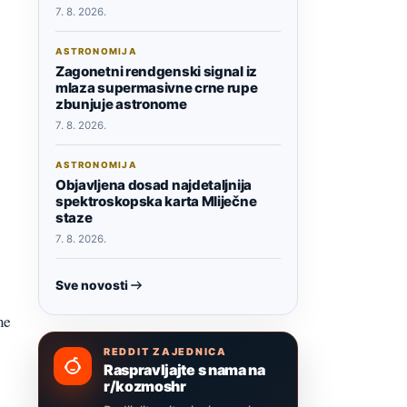
7. 8. 2026.
ASTRONOMIJA
Zagonetni rendgenski signal iz
mlaza supermasivne crne rupe
zbunjuje astronome
7. 8. 2026.
ASTRONOMIJA
Objavljena dosad najdetaljnija
spektroskopska karta Mliječne
staze
7. 8. 2026.
Sve novosti
me
REDDIT ZAJEDNICA
Raspravljajte s nama na
r/kozmoshr