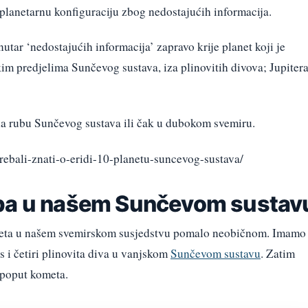
 planetarnu konfiguraciju zbog nedostajućih informacija.
utar ‘nedostajućih informacija’ zapravo krije planet koji je
m predjelima Sunčevog sustava, iza plinovitih divova; Jupitera
 na rubu Sunčevog sustava ili čak u dubokom svemiru.
trebali-znati-o-eridi-10-planetu-suncevog-sustava/
apa u našem Sunčevom sustav
aneta u našem svemirskom susjedstvu pomalo neobičnom. Imamo
as i četiri plinovita diva u vanjskom
Sunčevom sustavu
. Zatim
i poput kometa.