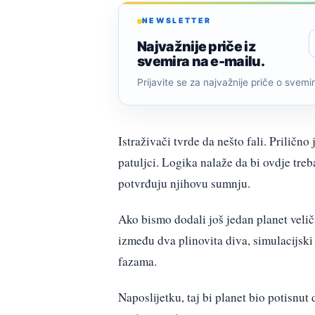
NEWSLETTER
Najvažnije priče iz
svemira na e-mailu.
Prijavite se za najvažnije priče o svemiru
Istraživači tvrde da nešto fali. Prilično
patuljci. Logika nalaže da bi ovdje treba
potvrđuju njihovu sumnju.
Ako bismo dodali još jedan planet veli
između dva plinovita diva, simulacijsk
fazama.
Naposlijetku, taj bi planet bio potisnut 