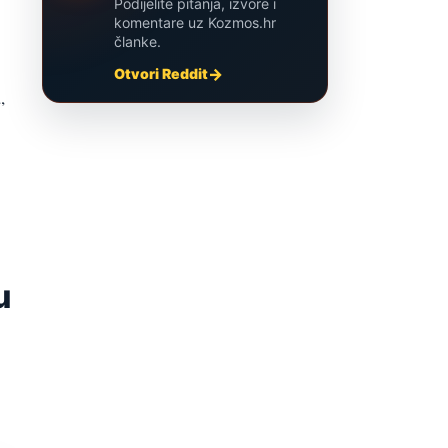
Podijelite pitanja, izvore i
komentare uz Kozmos.hr
članke.
Otvori Reddit
,
u