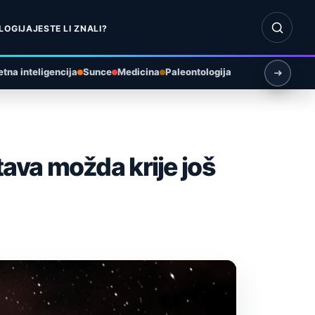
Otvori pr
LOGIJA
JESTE LI ZNALI?
tna inteligencija
Sunce
Medicina
Paleontologija
ava možda krije još