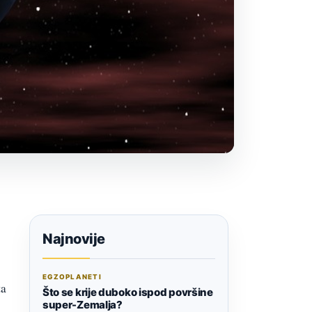
Najnovije
EGZOPLANETI
ta
Što se krije duboko ispod površine
super-Zemalja?