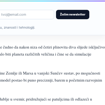
Želim newsletter
, znanosti i tehnologiji.
 je čudno da nakon niza od četiri plinovita diva slijede isključivo
lo biti planeta različitih veličina i čine se da simulacije
čine Zemlje ili Marsa u vanjski Sunčev sustav, po mogućnosti
i model postao bi puno precizniji, barem u početnim razvojnim
dublje u svemir, pridružujući se patuljcima ili odlazeći u