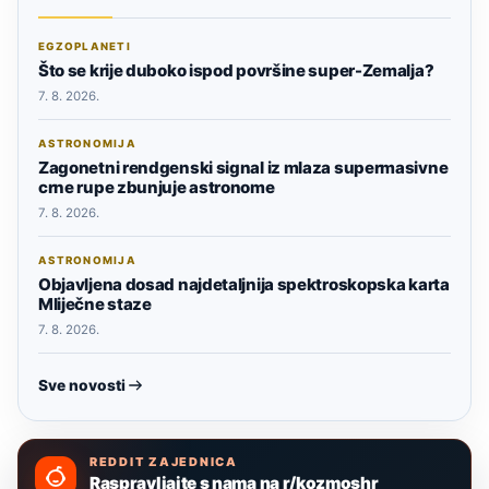
EGZOPLANETI
Što se krije duboko ispod površine super-Zemalja?
7. 8. 2026.
ASTRONOMIJA
Zagonetni rendgenski signal iz mlaza supermasivne
crne rupe zbunjuje astronome
7. 8. 2026.
ASTRONOMIJA
Objavljena dosad najdetaljnija spektroskopska karta
Mliječne staze
7. 8. 2026.
Sve novosti
REDDIT ZAJEDNICA
Raspravljajte s nama na r/kozmoshr