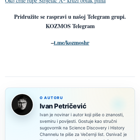
Oko crne rupe Strijelac A* kruži oblak plina
Pridružite se raspravi u našoj Telegram grupi.
KOZMOS Telegram
–
t.me/kozmoshr
O AUTORU
Ivan Petričević
Ivan je novinar i autor koji piše o znanosti,
svemiru i povijesti. Gostuje kao stručni
sugovornik na Science Discovery i History
Channelu te piše za Večernji list. Osnivač je