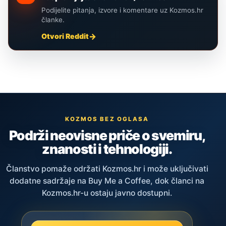
Podijelite pitanja, izvore i komentare uz Kozmos.hr
članke.
Otvori Reddit
KOZMOS BEZ OGLASA
Podrži neovisne priče o svemiru,
znanosti i tehnologiji.
Članstvo pomaže održati Kozmos.hr i može uključivati
dodatne sadržaje na Buy Me a Coffee, dok članci na
Kozmos.hr-u ostaju javno dostupni.