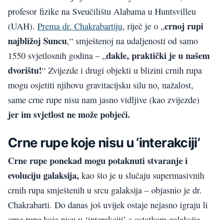
profesor fizike na Sveučilištu Alabama u Huntsvilleu
crnoj rupi
(UAH).
Prema dr. Chakrabartiju
, riječ je o „
najbližoj Suncu
,“ smještenoj na udaljenosti od samo
dakle, praktički je u našem
1550 svjetlosnih godina – „
dvorištu!
“ Zvijezde i drugi objekti u blizini crnih rupa
mogu osjetiti njihovu gravitacijsku silu no, nažalost,
same crne rupe nisu nam jasno vidljive (kao zvijezde)
jer im svjetlost ne može pobjeći.
Crne rupe koje nisu u ‘interakciji’
Crne rupe ponekad mogu potaknuti stvaranje i
evoluciju galaksija,
kao što je u slučaju supermasivnih
crnih rupa smještenih u srcu galaksija – objasnio je dr.
Chakrabarti. Do danas još uvijek ostaje nejasno igraju li
crne rupe koje nisu u ‘interakciji’ s ostatkom galaksije