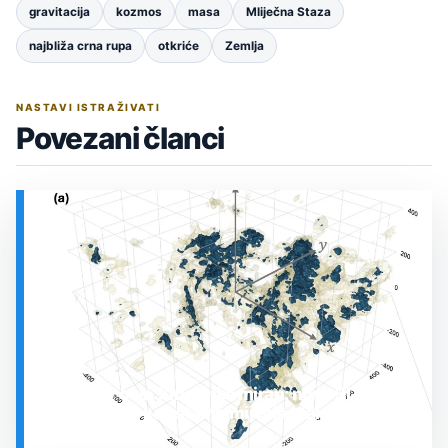
gravitacija
kozmos
masa
Mliječna Staza
najbliža crna rupa
otkriće
Zemlja
NASTAVI ISTRAŽIVATI
Povezani članci
Prostor oko Sunca nije miran: nova 3D karta
otkrila plin koji stalno mijenja stanje