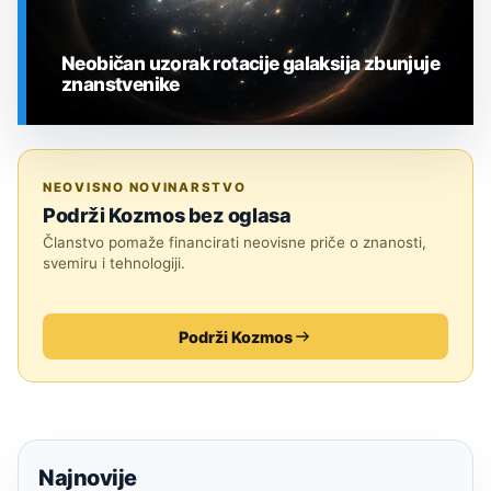
Neobičan uzorak rotacije galaksija zbunjuje
znanstvenike
SVEMIR
NEOVISNO NOVINARSTVO
Podrži Kozmos bez oglasa
Članstvo pomaže financirati neovisne priče o znanosti,
svemiru i tehnologiji.
Podrži Kozmos
Najnovije