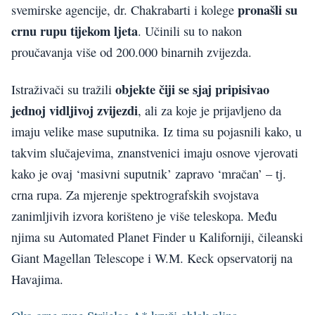
pronašli su
svemirske agencije, dr. Chakrabarti i kolege
crnu rupu tijekom ljeta
. Učinili su to nakon
proučavanja više od 200.000 binarnih zvijezda.
objekte čiji se sjaj pripisivao
Istraživači su tražili
jednoj vidljivoj zvijezdi
, ali za koje je prijavljeno da
imaju velike mase suputnika. Iz tima su pojasnili kako, u
takvim slučajevima, znanstvenici imaju osnove vjerovati
kako je ovaj ‘masivni suputnik’ zapravo ‘mračan’ – tj.
crna rupa. Za mjerenje spektrografskih svojstava
zanimljivih izvora korišteno je više teleskopa. Među
njima su Automated Planet Finder u Kaliforniji, čileanski
Giant Magellan Telescope i W.M. Keck opservatorij na
Havajima.