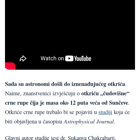
Sada su astronomi došli do iznenađujućeg otkrića
.
otkriću „čudovišne“
Naime, znanstvenici izvješćuju o
crne rupe čija je masa oko 12 puta veća od Sunčeve
.
Otkriće crne rupe trebalo bi se pojaviti u
studiji
koja će
Astrophysical Journal
biti objavljena u časopisu
.
Glavni autor studije jest dr. Sukanya Chakrabarti,