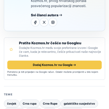
Kozmos.hr, prvog hrvatskog portala
posvećenog popularizaciji znanosti.
Svi članci autora
Pratite Kozmos.hr češće na Googleu
Dodajte Kozmos.hr među svoje preferirane izvore i Google
će vam, kada je relevantno, češće prikazivati naše najnovije
članke.
Dodaj Kozmos.hr na Google
Potrebno je biti prijavljen na Google račun. Odabir možete promijeniti u bilo kojem
trenutku.
TEME
čovjek
Crna rupa
Crne Rupe
galaktičko susjedstvo