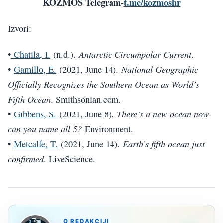
KOZMOS Telegram-
t.me/kozmoshr
Izvori:
Antarctic Circumpolar Current
•
Chatila, I.
(n.d.).
.
National Geographic
•
Gamillo, E.
(2021, June 14).
Officially Recognizes the Southern Ocean as World’s
Fifth Ocean
. Smithsonian.com.
There’s a new ocean now-
•
Gibbens, S.
(2021, June 8).
can you name all 5?
Environment.
Earth’s fifth ocean just
•
Metcalfe, T.
(2021, June 14).
confirmed
. LiveScience.
O REDAKCIJI