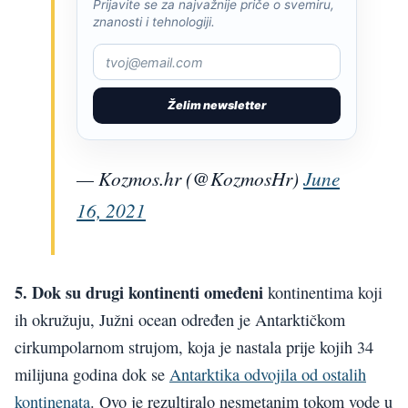
Prijavite se za najvažnije priče o svemiru,
znanosti i tehnologiji.
Želim newsletter
— Kozmos.hr (@KozmosHr)
June
16, 2021
5. Dok su drugi kontinenti omeđeni
kontinentima koji
ih okružuju, Južni ocean određen je Antarktičkom
cirkumpolarnom strujom, koja je nastala prije kojih 34
milijuna godina dok se
Antarktika odvojila od ostalih
kontinenata
. Ovo je rezultiralo nesmetanim tokom vode u