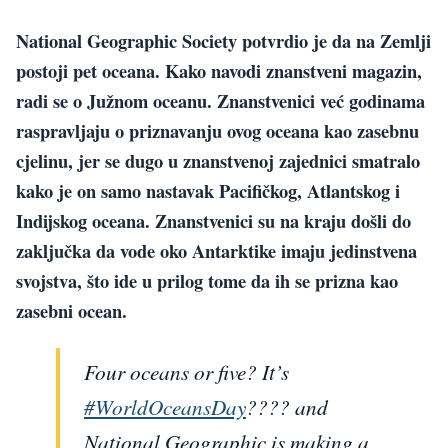
National Geographic Society potvrdio je da na Zemlji
postoji pet oceana. Kako navodi znanstveni magazin,
radi se o Južnom oceanu. Znanstvenici već godinama
raspravljaju o priznavanju ovog oceana kao zasebnu
cjelinu, jer se dugo u znanstvenoj zajednici smatralo
kako je on samo nastavak Pacifičkog, Atlantskog i
Indijskog oceana. Znanstvenici su na kraju došli do
zaključka da vode oko Antarktike imaju jedinstvena
svojstva, što ide u prilog tome da ih se prizna kao
zasebni ocean.
Four oceans or five? It’s
#WorldOceansDay
???? and
National Geographic is making a