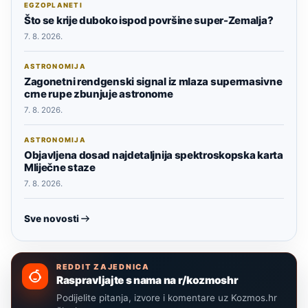
EGZOPLANETI
Što se krije duboko ispod površine super-Zemalja?
7. 8. 2026.
ASTRONOMIJA
Zagonetni rendgenski signal iz mlaza supermasivne
crne rupe zbunjuje astronome
7. 8. 2026.
ASTRONOMIJA
Objavljena dosad najdetaljnija spektroskopska karta
Mliječne staze
7. 8. 2026.
Sve novosti
REDDIT ZAJEDNICA
Raspravljajte s nama na r/kozmoshr
Podijelite pitanja, izvore i komentare uz Kozmos.hr