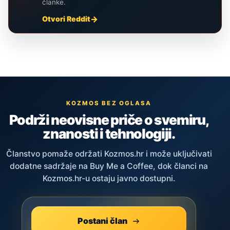
članke.
Otvori Reddit
KOZMOS BEZ OGLASA
Podrži neovisne priče o svemiru,
znanosti i tehnologiji.
Članstvo pomaže održati Kozmos.hr i može uključivati
dodatne sadržaje na Buy Me a Coffee, dok članci na
Kozmos.hr-u ostaju javno dostupni.
Postani član