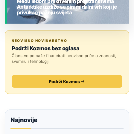
Među ledom prekrivenim prostranstvima
Antarktike uzdiže se piramidalni vrh koji je
privukao pažnju svijeta
JESTE LI ZNALI?
NEOVISNO NOVINARSTVO
Podrži Kozmos bez oglasa
Članstvo pomaže financirati neovisne priče o znanosti,
svemiru i tehnologiji.
Podrži Kozmos
Najnovije