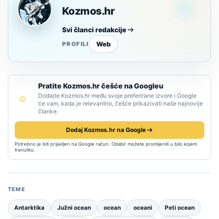
Kozmos.hr
Svi članci redakcije
Web
PROFILI
Pratite Kozmos.hr češće na Googleu
Dodajte Kozmos.hr među svoje preferirane izvore i Google
će vam, kada je relevantno, češće prikazivati naše najnovije
članke.
Dodaj Kozmos.hr na Google
Potrebno je biti prijavljen na Google račun. Odabir možete promijeniti u bilo kojem
trenutku.
TEME
Antarktika
Južni ocean
ocean
oceani
Peti ocean