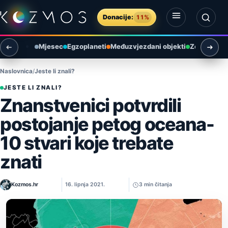
Preskoči na sadržaj
Donacije:
11%
Otvori izbornik
Otvori pretragu
Mjesec
Egzoplaneti
Međuzvjezdani objekti
Zemlja i ok
Naslovnica
Jeste li znali?
JESTE LI ZNALI?
Znanstvenici potvrdili
postojanje petog oceana-
10 stvari koje trebate
znati
Kozmos.hr
16. lipnja 2021.
3 min čitanja