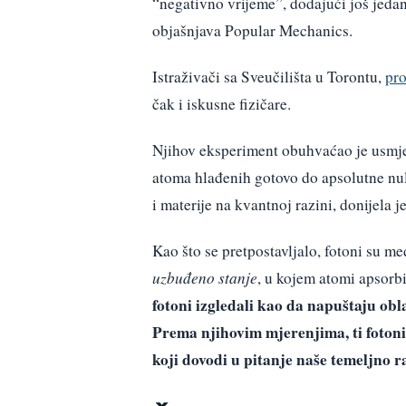
“negativno vrijeme”, dodajući još jeda
objašnjava Popular Mechanics.
Istraživači sa Sveučilišta u Torontu,
pro
čak i iskusne fizičare.
Njihov eksperiment obuhvaćao je usmje
atoma hlađenih gotovo do apsolutne nule
i materije na kvantnoj razini, donijela 
Kao što se pretpostavljalo, fotoni su m
uzbuđeno stanje
, u kojem atomi apsorb
fotoni izgledali kao da napuštaju obl
Prema njihovim mjerenjima, ti fotoni s
koji dovodi u pitanje naše temeljno r