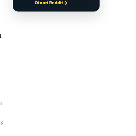
Otvori Reddit
i.
i
i
og
o