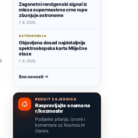
Zagonetni rendgenski signal iz
mlaza supermasivne crne rupe
zbunjuje astronome
7. 8. 2026.
ASTRONOMIJA
Objavljena dosad najdetaljnija
spektroskopska karta Mliječne
staze
i
7. 8. 2026.
Sve novosti
REDDIT ZAJEDNICA
Raspravljajte s nama na
r/kozmoshr
Podijelite pitanja, izvore i
komentare uz Kozmos.hr
članke.