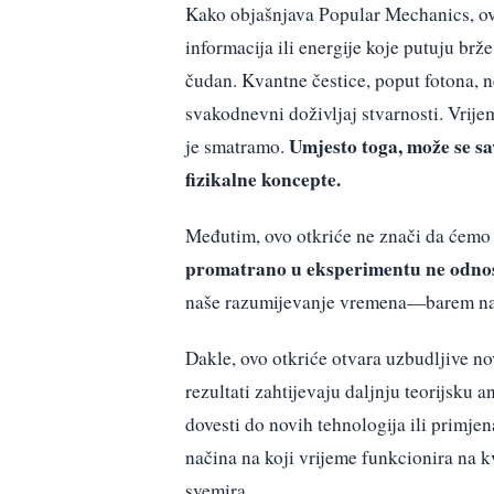
Kako objašnjava Popular Mechanics, ov
informacija ili energije koje putuju brž
čudan. Kvantne čestice, poput fotona, ne
svakodnevni doživljaj stvarnosti. Vrije
Umjesto toga, može se sav
je smatramo.
fizikalne koncepte.
Međutim, ovo otkriće ne znači da ćemo 
promatrano u eksperimentu ne odnosi
naše razumijevanje vremena—barem na 
Dakle, ovo otkriće otvara uzbudljive nov
rezultati zahtijevaju daljnju teorijsku 
dovesti do novih tehnologija ili primje
načina na koji vrijeme funkcionira na k
svemira.