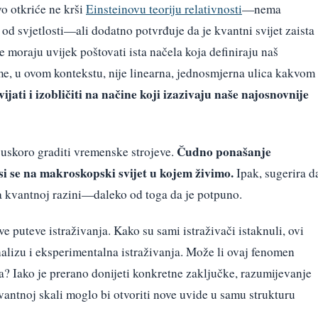
o otkriće ne krši
Einsteinovu teoriju relativnosti
—nema
e od svjetlosti—ali dodatno potvrđuje da je kvantni svijet zaista
 moraju uvijek poštovati ista načela koja definiraju naš
me, u ovom kontekstu, nije linearna, jednosmjerna ulica kakvom
ijati i izobličiti na načine koji izazivaju naše najosnovnije
Čudno ponašanje
uskoro graditi vremenske strojeve.
 se na makroskopski svijet u kojem živimo.
Ipak, sugerira d
kvantnoj razini—daleko od toga da je potpuno.
e puteve istraživanja. Kako su sami istraživači istaknuli, ovi
analizu i eksperimentalna istraživanja. Može li ovaj fenomen
na? Iako je prerano donijeti konkretne zaključke, razumijevanje
vantnoj skali moglo bi otvoriti nove uvide u samu strukturu