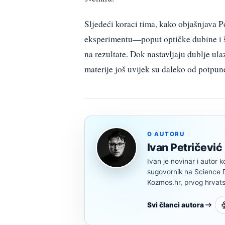
Sljedeći koraci tima, kako objašnjava P
eksperimentu—poput optičke dubine i ši
na rezultate. Dok nastavljaju dublje ula
materije još uvijek su daleko od potpun
O AUTORU
Ivan Petričević
Ivan je novinar i autor k
sugovornik na Science Di
Kozmos.hr, prvog hrvats
Svi članci autora