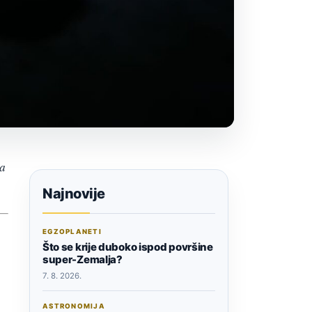
ja
Najnovije
EGZOPLANETI
Što se krije duboko ispod površine
super-Zemalja?
7. 8. 2026.
ASTRONOMIJA