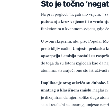
Što je točno ‘nega
Na prvi pogled, “negativno vrijeme” zv
putovanju kroz vrijeme ili o vraćanju
funkcionira u kvantnom svijetu, gdje če
U ovom eksperimentu, piše Popular Mech
Umjesto prolaska k
predvidljiv način.
apsorpcija i emisija postali su rasprš
do toga da su fotoni izgledali kao da n
atomima, stvarajući ono što istraživači
Implikacije ovog otkrića su duboke.
I
unatrag u klasičnom smislu
, naglašav
je dizajniran da mjeri koliko dugo ato
sata kretale bi se unatrag, umjesto napri