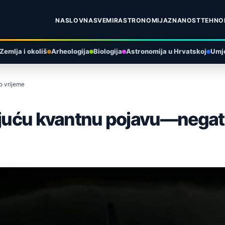
NASLOVNA
SVEMIR
ASTRONOMIJA
ZNANOST
TEHNO
Zemlja i okoliš
Arheologija
Biologija
Astronomija u Hrvatskoj
Umje
o vrijeme
jujuću kvantnu pojavu—negat