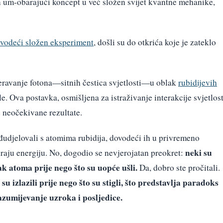
n um-obarajući koncept u već složen svijet kvantne mehanike,
vodeći složen eksperiment
, došli su do otkrića koje je zateklo
ravanje fotona—sitnih čestica svjetlosti—u oblak
rubidijevih
. Ova postavka, osmišljena za istraživanje interakcije svjetlost
je neočekivane rezultate.
eđudjelovali s atomima rubidija, dovodeći ih u privremeno
neki su
iraju energiju. No, dogodio se nevjerojatan preokret:
ak atoma prije nego što su uopće ušli.
Da, dobro ste pročitali.
u izlazili prije nego što su stigli, što predstavlja paradoks
azumijevanje uzroka i posljedice.