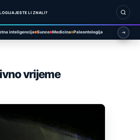
Otvori pr
LOGIJA
JESTE LI ZNALI?
tna inteligencija
Sunce
Medicina
Paleontologija
ivno vrijeme