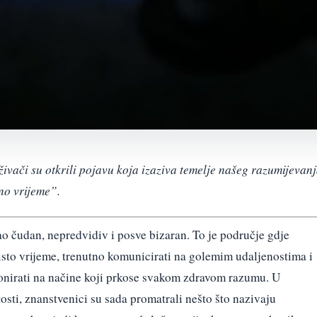
ivači su otkrili pojavu koja izaziva temelje našeg razumijevan
no vrijeme”.
kao čudan, nepredvidiv i posve bizaran. To je područje gdje
isto vrijeme, trenutno komunicirati na golemim udaljenostima i
onirati na načine koji prkose svakom zdravom razumu. U
sti, znanstvenici su sada promatrali nešto što nazivaju