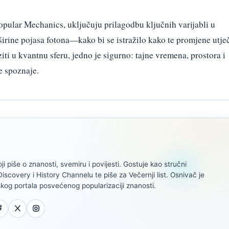
opular Mechanics, uključuju prilagodbu ključnih varijabli u
rine pojasa fotona—kako bi se istražilo kako te promjene utje
ziti u kvantnu sferu, jedno je sigurno: tajne vremena, prostora i
e spoznaje.
oji piše o znanosti, svemiru i povijesti. Gostuje kao stručni
scovery i History Channelu te piše za Večernji list. Osnivač je
kog portala posvećenog popularizaciji znanosti.