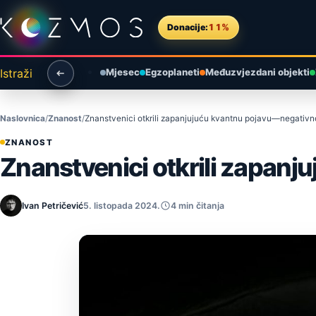
Preskoči na sadržaj
Donacije:
11%
Istraži
Mjesec
Egzoplaneti
Međuzvjezdani objekti
Naslovnica
Znanost
Znanstvenici otkrili zapanjujuću kvantnu pojavu—negativn
ZNANOST
Znanstvenici otkrili zapan
Ivan Petričević
5. listopada 2024.
4 min čitanja