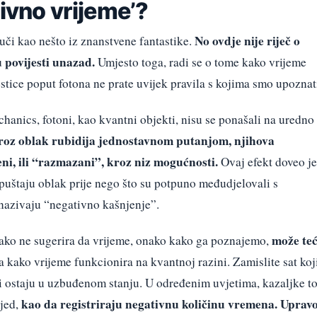
tivno vrijeme’?
No ovdje nije riječ o
uči kao nešto iz znanstvene fantastike.
 povijesti unazad.
Umjesto toga, radi se o tome kako vrijeme
stice poput fotona ne prate uvijek pravila s kojima smo upoznat
anics, fotoni, kao kvantni objekti, nisu se ponašali na uredno
roz oblak rubidija jednostavnom putanjom, njihova
eni, ili “razmazani”, kroz niz mogućnosti.
Ovaj efekt doveo je
apuštaju oblak prije nego što su potpuno međudjelovali s
 nazivaju “negativno kašnjenje”.
može teć
ako ne sugerira da vrijeme, onako kako ga poznajemo,
a kako vrijeme funkcionira na kvantnoj razini. Zamislite sat koj
mi ostaju u uzbuđenom stanju. U određenim uvjetima, kazaljke t
kao da registriraju negativnu količinu vremena. Uprav
jed,