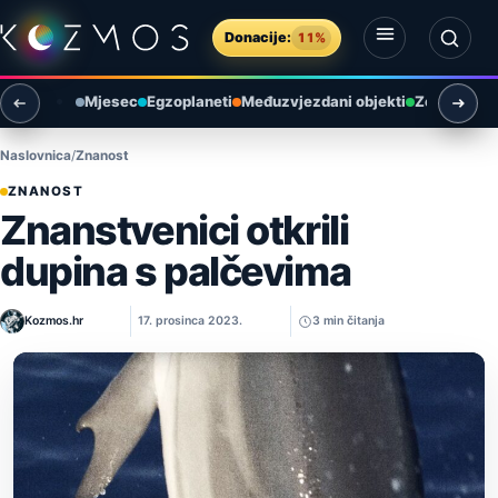
Preskoči na sadržaj
Donacije:
11%
Otvori izbornik
Otvori pretragu
Mjesec
Egzoplaneti
Međuzvjezdani objekti
Zemlja i ok
Naslovnica
Znanost
ZNANOST
Znanstvenici otkrili
dupina s palčevima
Kozmos.hr
17. prosinca 2023.
3 min čitanja