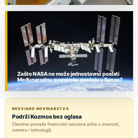
ZNANOST
Zašto NASA ne može jednostavno poslati
Međunarodnu svemirsku postaju u Sunce?
ZNANOST
NEOVISNO NOVINARSTVO
Podrži Kozmos bez oglasa
Članstvo pomaže financirati neovisne priče o znanosti,
svemiru i tehnologiji.