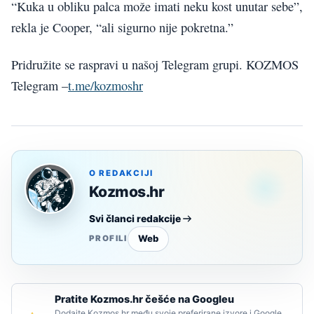
“Kuka u obliku palca može imati neku kost unutar sebe”,
rekla je Cooper, “ali sigurno nije pokretna.”
Pridružite se raspravi u našoj Telegram grupi. KOZMOS
Telegram –
t.me/kozmoshr
O REDAKCIJI
Kozmos.hr
Svi članci redakcije
Web
PROFILI
Pratite Kozmos.hr češće na Googleu
Dodajte Kozmos.hr među svoje preferirane izvore i Google