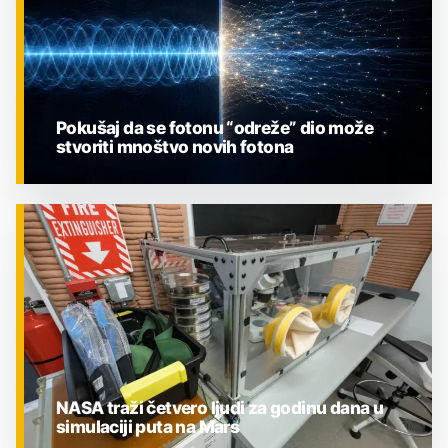
Pokušaj da se fotonu “odreže” dio može
stvoriti mnoštvo novih fotona
ZNANOST
NASA traži četvero ljudi za godinu dana u
simulaciji puta na Mars