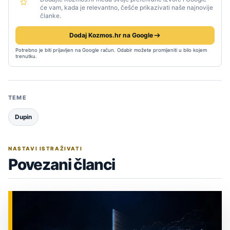
će vam, kada je relevantno, češće prikazivati naše najnovije
članke.
Dodaj Kozmos.hr na Google
Potrebno je biti prijavljen na Google račun. Odabir možete promijeniti u bilo kojem
trenutku.
TEME
Dupin
NASTAVI ISTRAŽIVATI
Povezani članci