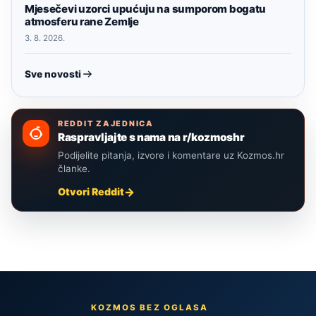
Mjesečevi uzorci upućuju na sumporom bogatu
atmosferu rane Zemlje
3. 8. 2026.
Sve novosti
REDDIT ZAJEDNICA
Raspravljajte s nama na r/kozmoshr
Podijelite pitanja, izvore i komentare uz Kozmos.hr
članke.
Otvori Reddit
KOZMOS BEZ OGLASA