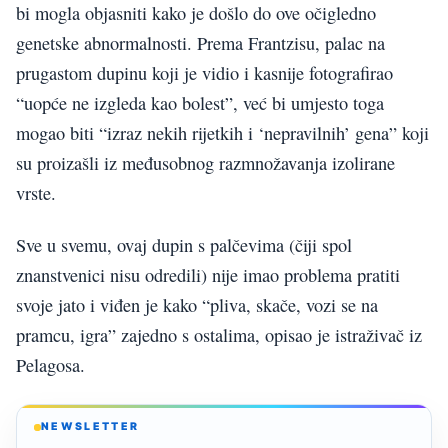
bi mogla objasniti kako je došlo do ove očigledno
genetske abnormalnosti. Prema Frantzisu, palac na
prugastom dupinu koji je vidio i kasnije fotografirao
“uopće ne izgleda kao bolest”, već bi umjesto toga
mogao biti “izraz nekih rijetkih i ‘nepravilnih’ gena” koji
su proizašli iz međusobnog razmnožavanja izolirane
vrste.
Sve u svemu, ovaj dupin s palčevima (čiji spol
znanstvenici nisu odredili) nije imao problema pratiti
svoje jato i viđen je kako “pliva, skače, vozi se na
pramcu, igra” zajedno s ostalima, opisao je istraživač iz
Pelagosa.
NEWSLETTER