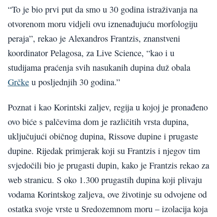
“To je bio prvi put da smo u 30 godina istraživanja na
otvorenom moru vidjeli ovu iznenađujuću morfologiju
peraja”, rekao je Alexandros Frantzis, znanstveni
koordinator Pelagosa, za Live Science, “kao i u
studijama praćenja svih nasukanih dupina duž obala
Grčke
u posljednjih 30 godina.”
Poznat i kao Korintski zaljev, regija u kojoj je pronađeno
ovo biće s palčevima dom je različitih vrsta dupina,
uključujući običnog dupina, Rissove dupine i prugaste
dupine. Rijedak primjerak koji su Frantzis i njegov tim
svjedočili bio je prugasti dupin, kako je Frantzis rekao za
web stranicu. S oko 1.300 prugastih dupina koji plivaju
vodama Korintskog zaljeva, ove životinje su odvojene od
ostatka svoje vrste u Sredozemnom moru – izolacija koja