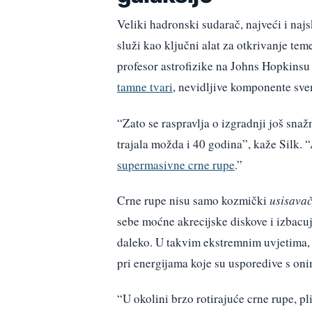
Veliki hadronski sudarač, najveći i naj
služi kao ključni alat za otkrivanje teme
profesor astrofizike na Johns Hopkinsu
tamne tvari
, nevidljive komponente sve
“Zato se raspravlja o izgradnji još snažn
trajala možda i 40 godina”, kaže Silk. 
supermasivne crne rupe
.”
Crne rupe nisu samo kozmički
usisavač
sebe moćne akrecijske diskove i izbacu
daleko. U takvim ekstremnim uvjetima, p
pri energijama koje su usporedive s oni
“U okolini brzo rotirajuće crne rupe, p