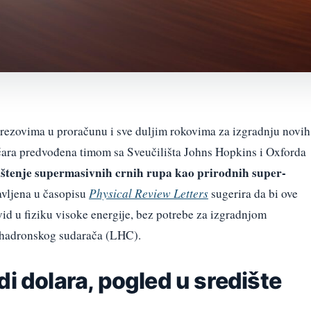
rezovima u proračunu i sve duljim rokovima za izgradnju novih
zičara predvođena timom sa Sveučilišta Johns Hopkins i Oxforda
ištenje supermasivnih crnih rupa kao prirodnih super-
avljena u časopisu
Physical Review Letters
sugerira da bi ove
id u fiziku visoke energije, bez potrebe za izgradnjom
 hadronskog sudarača (LHC).
di dolara, pogled u središte