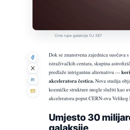
Crne rupe galaksija OJ 287
Dok se znanstvena zajednica suočava s 
istraživačkih centara, skupina astrofi
kor
predlaže intrigantnu alternativu —
akceleratora čestica.
Nova studija obj
kozmičke strukture mogle služiti kao uv
akceleratora poput CERN-ova Velikog
Umjesto 30 milijar
galaksije