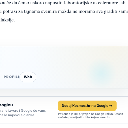
nače da ćemo uskoro napustiti laboratorijske akceleratore, ali
u potrazi za tajnama svemira možda ne moramo sve graditi sami
laksije.
Web
PROFILI
oogleu
Dodaj Kozmos.hr na Google
rane izvore i Google će vam,
Potrebno je biti prijavljen na Google račun. Odabir
 naše najnovije članke.
možete promijeniti u bilo kojem trenutku.