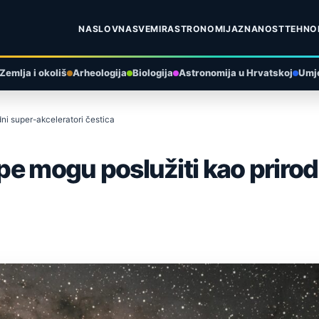
NASLOVNA
SVEMIR
ASTRONOMIJA
ZNANOST
TEHNO
Zemlja i okoliš
Arheologija
Biologija
Astronomija u Hrvatskoj
Umje
dni super-akceleratori čestica
upe mogu poslužiti kao priro