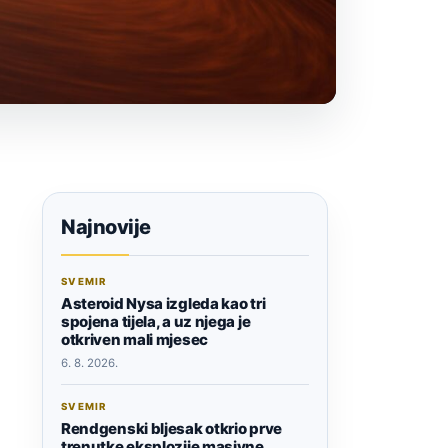
Najnovije
SVEMIR
Asteroid Nysa izgleda kao tri
spojena tijela, a uz njega je
otkriven mali mjesec
6. 8. 2026.
SVEMIR
Rendgenski bljesak otkrio prve
trenutke eksplozije masivne