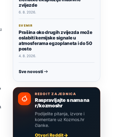
zvijezde
6. 8. 2026.
SVEMIR
u
Prašina oko drugih zvijezda može
oslabiti kemijske signale u
atmosferama egzoplaneta i do 50
posto
4. 8. 2026.
Sve novosti
o
REDDIT ZAJEDNICA
Raspravljajte s nama na
r/kozmoshr
a
Podijelite pitanja, izvore i
komentare uz Kozmos.hr
članke.
Otvori Reddit