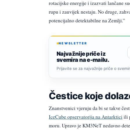
rotacijske energije i izazvati lančane s
rupu i zauvijek nestaju. No druge, zahval
potencijalno detektabilne na Zemlji.”
NEWSLETTER
Najvažnije priče iz
svemira na e-mailu.
Prijavite se za najvažnije priče o svemiru
Čestice koje dolaz
Znanstvenici vjeruju da bi se takve čes
IceCube opservatorija na Antarktici
ili
moru. Upravo je KM3NeT nedavno dete