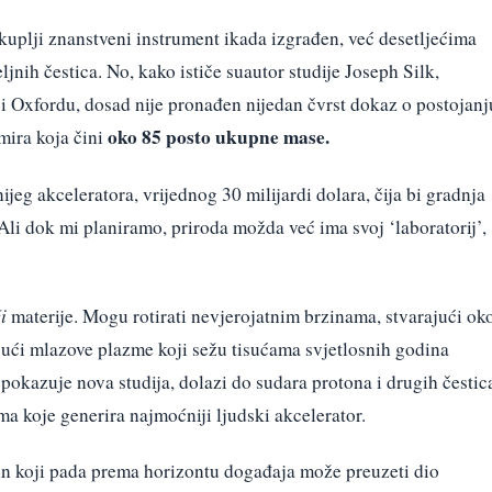
skuplji znanstveni instrument ikada izgrađen, već desetljećima
ljnih čestica. No, kako ističe suautor studije Joseph Silk,
 i Oxfordu, dosad nije pronađen nijedan čvrst dokaz o postojanj
oko 85 posto ukupne mase.
mira koja čini
ijeg akceleratora, vrijednog 30 milijardi dolara, čija bi gradnja
“Ali dok mi planiramo, priroda možda već ima svoj ‘laboratorij’,
i
materije. Mogu rotirati nevjerojatnim brzinama, stvarajući ok
jući mlazove plazme koji sežu tisućama svjetlosnih godina
okazuje nova studija, dolazi do sudara protona i drugih čestic
ma koje generira najmoćniji ljudski akcelerator.
lin koji pada prema horizontu događaja može preuzeti dio