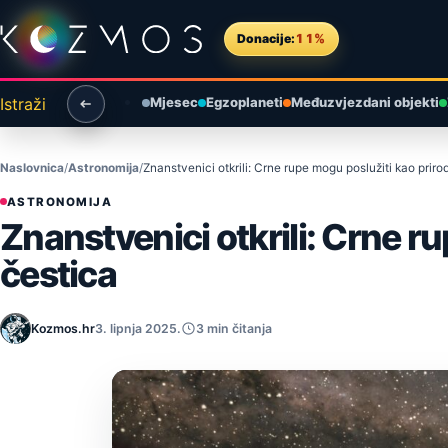
Preskoči na sadržaj
Donacije:
11%
Istraži
Mjesec
Egzoplaneti
Međuzvjezdani objekti
Naslovnica
Astronomija
Znanstvenici otkrili: Crne rupe mogu poslužiti kao priro
ASTRONOMIJA
Znanstvenici otkrili: Crne r
čestica
Kozmos.hr
3. lipnja 2025.
3 min čitanja