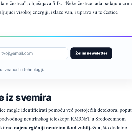
udare čestica”, objašnjava Silk. “Neke čestice tada padaju u crnu
jujući visokoj energiji, izlaze van, i upravo su te čestice
Želim newsletter
, znanosti i tehnologiji.
e iz svemira
tice mogle identificirati pomoću već postojećih detektora, poput
 podvodnog neutrinskog teleskopa KM3NeT u Sredozemnom
najenergičniji neutrino ikad zabilježen
ktirao
, što dodatno