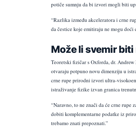
potiče sumnju da bi izvori mogli biti up
“Razlika između akceleratora i crne rupe
da čestice koje emitiraju ne mogu doći 
Može li svemir biti
Teoretski fizičar s Oxforda, dr. Andrew
otvaraju potpuno novu dimenziju u istra
crne rupe prirodni izvori ultra-visokoe
istraživanje fizike izvan granica trenut
“Naravno, to ne znači da će crne rupe z
dobiti komplementarne podatke iz prirod
trebamo znati prepoznati.”