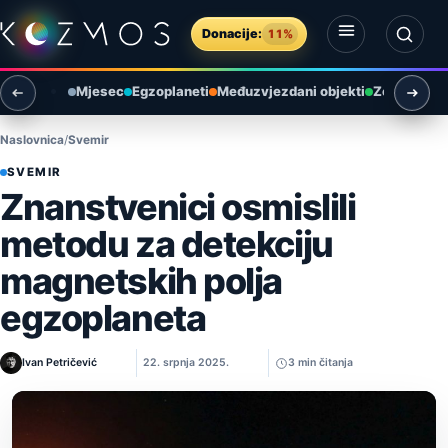
Preskoči na sadržaj
Donacije:
11%
Otvori izbornik
Otvori pretragu
Mjesec
Egzoplaneti
Međuzvjezdani objekti
Zemlja i ok
Naslovnica
Svemir
SVEMIR
Znanstvenici osmislili
metodu za detekciju
magnetskih polja
egzoplaneta
Ivan Petričević
22. srpnja 2025.
3 min čitanja