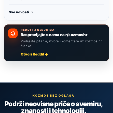
Sve novosti
REDDIT ZAJEDNICA
Raspravljajte s nama na r/kozmoshr
Podijelite pitanja, izvore i komentare uz Kozmos.hr
članke.
Otvori Reddit
KOZMOS BEZ OGLASA
Podrži neovisne priče o svemiru,
znanosti i tehnologiji.