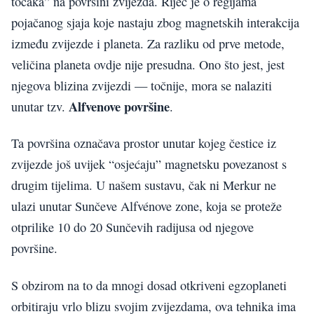
točaka” na površini zvijezda. Riječ je o regijama
pojačanog sjaja koje nastaju zbog magnetskih interakcija
između zvijezde i planeta. Za razliku od prve metode,
veličina planeta ovdje nije presudna. Ono što jest, jest
njegova blizina zvijezdi — točnije, mora se nalaziti
Alfvenove površine
unutar tzv.
.
Ta površina označava prostor unutar kojeg čestice iz
zvijezde još uvijek “osjećaju” magnetsku povezanost s
drugim tijelima. U našem sustavu, čak ni Merkur ne
ulazi unutar Sunčeve Alfvénove zone, koja se proteže
otprilike 10 do 20 Sunčevih radijusa od njegove
površine.
S obzirom na to da mnogi dosad otkriveni egzoplaneti
orbitiraju vrlo blizu svojim zvijezdama, ova tehnika ima