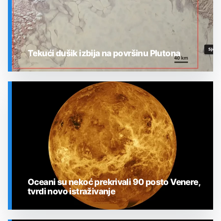
Tekući dušik izbija na površinu Plutona
SVEMIR
Oceani su nekoć prekrivali 90 posto Venere,
tvrdi novo istraživanje