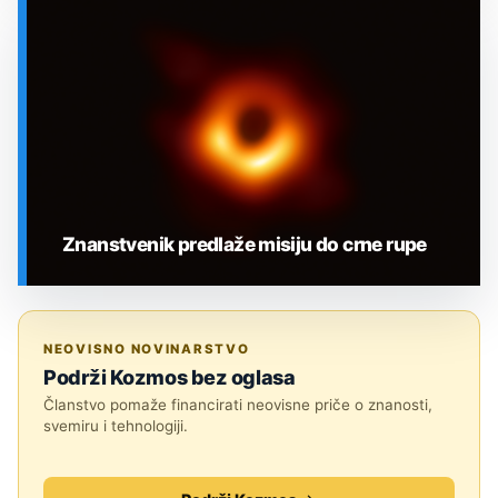
SVEMIR
Znanstvenik predlaže misiju do crne rupe
SVEMIR
NEOVISNO NOVINARSTVO
Podrži Kozmos bez oglasa
Članstvo pomaže financirati neovisne priče o znanosti,
svemiru i tehnologiji.