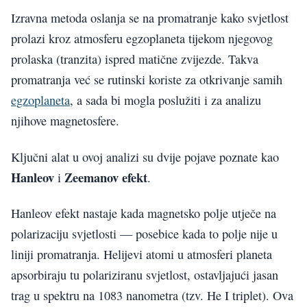
Izravna metoda oslanja se na promatranje kako svjetlost
prolazi kroz atmosferu egzoplaneta tijekom njegovog
prolaska (tranzita) ispred matične zvijezde. Takva
promatranja već se rutinski koriste za otkrivanje samih
egzoplaneta
, a sada bi mogla poslužiti i za analizu
njihove magnetosfere.
Ključni alat u ovoj analizi su dvije pojave poznate kao
Hanleov
Zeemanov efekt
i
.
Hanleov efekt nastaje kada magnetsko polje utječe na
polarizaciju svjetlosti — posebice kada to polje nije u
liniji promatranja. Helijevi atomi u atmosferi planeta
apsorbiraju tu polariziranu svjetlost, ostavljajući jasan
trag u spektru na 1083 nanometra (tzv. He I triplet). Ova