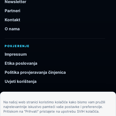
Newsletter
Partneri
Kontakt
O nama
POVJERENJE
Impressum
Etika poslovanja
Politika provjeravanja činjenica
Uvjeti korištenja
Na našoj web stranici koristimo kolačiće kako bismo vam pružili
© 2026 Kozmos.hr. Sva prava pridržana.
najrelevantnije iskustvo pamteći vaše postavke i preferencije.
Pritiskom na "Prihvati" pristajete na upotrebu SVIH kolačića.
Svemir, znanost, tehnologija i velike ideje za znatiželjne