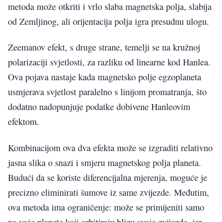
metoda može otkriti i vrlo slaba magnetska polja, slabija
od Zemljinog, ali orijentacija polja igra presudnu ulogu.
Zeemanov efekt, s druge strane, temelji se na kružnoj
polarizaciji svjetlosti, za razliku od linearne kod Hanlea.
Ova pojava nastaje kada magnetsko polje egzoplaneta
usmjerava svjetlost paralelno s linijom promatranja, što
dodatno nadopunjuje podatke dobivene Hanleovim
efektom.
Kombinacijom ova dva efekta može se izgraditi relativno
jasna slika o snazi i smjeru magnetskog polja planeta.
Budući da se koriste diferencijalna mjerenja, moguće je
precizno eliminirati šumove iz same zvijezde. Međutim,
ova metoda ima ograničenje: može se primijeniti samo
na veće planete koji orbitiraju blizu svoje zvijezde, jer