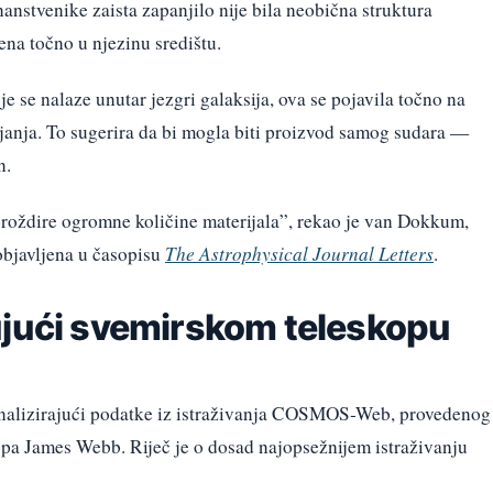
anstvenike zaista zapanjilo nije bila neobična struktura
ena točno u njezinu središtu.
je se nalaze unutar jezgri galaksija, ova se pojavila točno na
ajanja. To sugerira da bi mogla biti proizvod samog sudara —
n.
roždire ogromne količine materijala”, rekao je van Dokkum,
 objavljena u časopisu
The Astrophysical Journal Letters
.
ujući svemirskom teleskopu
 analizirajući podatke iz istraživanja COSMOS-Web, provedenog
a James Webb. Riječ je o dosad najopsežnijem istraživanju