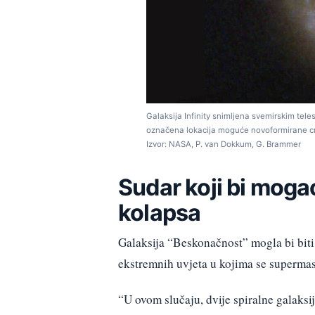
Galaksija Infinity snimljena svemirskim tele
označena lokacija moguće novoformirane crn
Izvor: NASA, P. van Dokkum, G. Brammer
Sudar koji bi moga
kolapsa
Galaksija “Beskonačnost” mogla bi biti
ekstremnih uvjeta u kojima se supermas
“U ovom slučaju, dvije spiralne galaksij