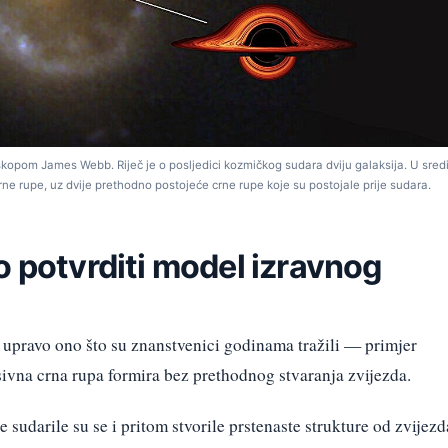
skopom James Webb. Riječ je o posljedici kozmičkog sudara dviju galaksija. U sredi
e rupe, uz dvije prethodno postojeće crne rupe koje su postojale prije sudara.
o potvrditi model izravnog
 upravo ono što su znanstvenici godinama tražili — primjer
ivna crna rupa formira bez prethodnog stvaranja zvijezda.
e sudarile su se i pritom stvorile prstenaste strukture od zvijezd