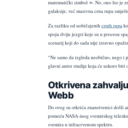
matematički simbol ∞. No, ono što je zn
galaksije, već masivna crna rupa smješt
Za razliku od uobičajenih
crnih rupa
ko
spoju dviju jezgri koje su u procesu sp
scenarij koji do sada nije izravno opaže
“Ne samo da izgleda neobično, nego i p
glavni autor studije koja će uskoro biti
Otkrivena zahvalj
Webb
Do ovog su otkrića znanstvenici došli
pomoću NASA-inog svemirskog teleskop
svemira u infracrvenom spektru.