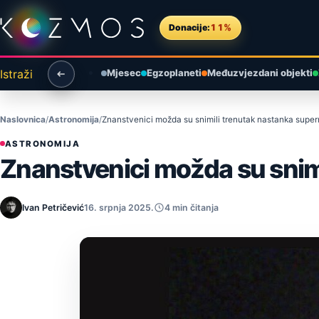
Preskoči na sadržaj
Donacije:
11%
Istraži
Mjesec
Egzoplaneti
Međuzvjezdani objekti
Naslovnica
Astronomija
Znanstvenici možda su snimili trenutak nastanka supe
ASTRONOMIJA
Znanstvenici možda su snim
Ivan Petričević
16. srpnja 2025.
4 min čitanja