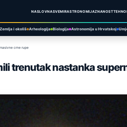
NASLOVNA
SVEMIR
ASTRONOMIJA
ZNANOST
TEHNO
Zemlja i okoliš
Arheologija
Biologija
Astronomija u Hrvatskoj
Umje
rmasivne crne rupe
ili trenutak nastanka super