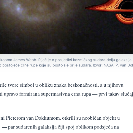
eskopom James Webb. Riječ je o posljedici kozmičkog sudara dviju galaksija
o postojeće crne rupe koje su postojale prije sudara. Izvor: NASA, P. van 
rile tvore simbol u obliku znaka beskonačnosti, a u njihovu
biti upravo formirana supermasivna crna rupa — prvi takav sluča
eni Pieterom van Dokkumom, otkrili su neobičan objekt u
 — par sudarenih galaksija čiji spoj oblikom podsjeća na