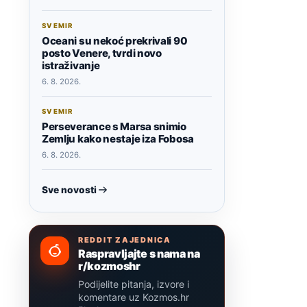
SVEMIR
Oceani su nekoć prekrivali 90
posto Venere, tvrdi novo
istraživanje
6. 8. 2026.
SVEMIR
Perseverance s Marsa snimio
Zemlju kako nestaje iza Fobosa
6. 8. 2026.
Sve novosti
REDDIT ZAJEDNICA
Raspravljajte s nama na
r/kozmoshr
Podijelite pitanja, izvore i
komentare uz Kozmos.hr