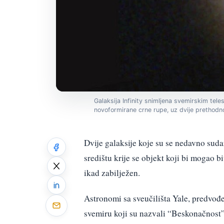
Galaksija Infinity snimljena svemirskim tel
novoformirane crne rupe, uz dvije prethodn
Dvije galaksije koje su se nedavno suda
središtu krije se objekt koji bi mogao 
ikad zabilježen.
Astronomi sa sveučilišta Yale, predvođ
svemiru koji su nazvali “Beskonačnost”