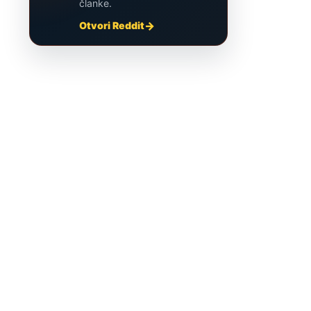
članke.
Otvori Reddit