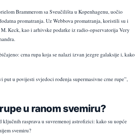
rielom Brammerom sa Sveučilišta u Kopenhagenu, uočio
 dodatna promatranja. Uz Webbova promatranja, koristili su i
 M. Keck, kao i arhivske podatke iz radio-opservatorija Very
handra.
ičajeno: crna rupa koja se nalazi izvan jezgre galaksije i, kako
i put u povijesti svjedoci rođenja supermasivne crne rupe”,
 rupe u ranom svemiru?
od ključnih rasprava u suvremenoj astrofizici: kako su uopće
nijem svemiru?