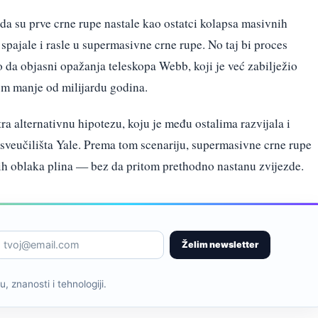
 da su prve crne rupe nastale kao ostatci kolapsa masivnih
spajale i rasle u supermasivne crne rupe. No taj bi proces
da objasni opažanja teleskopa Webb, koji je već zabilježio
om manje od milijardu godina.
a alternativnu hipotezu, koju je među ostalima razvijala i
 sveučilišta Yale. Prema tom scenariju, supermasivne crne rupe
h oblaka plina — bez da pritom prethodno nastanu zvijezde.
Želim newsletter
, znanosti i tehnologiji.