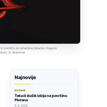
. U središtu je označena lokacija moguće
Dokkum, G. Brammer
j
Najnovije
SVEMIR
Tekući dušik izbija na površinu
Plutona
6. 8. 2026.