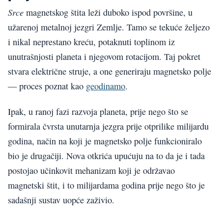
Srce
magnetskog štita leži duboko ispod površine, u
užarenoj metalnoj jezgri Zemlje. Tamo se tekuće željezo
i nikal neprestano kreću, potaknuti toplinom iz
unutrašnjosti planeta i njegovom rotacijom. Taj pokret
stvara električne struje, a one generiraju magnetsko polje
— proces poznat kao
geodinamo
.
Ipak, u ranoj fazi razvoja planeta, prije nego što se
formirala čvrsta unutarnja jezgra prije otprilike milijardu
godina, način na koji je magnetsko polje funkcioniralo
bio je drugačiji. Nova otkrića upućuju na to da je i tada
postojao učinkovit mehanizam koji je održavao
magnetski štit, i to milijardama godina prije nego što je
sadašnji sustav uopće zaživio.