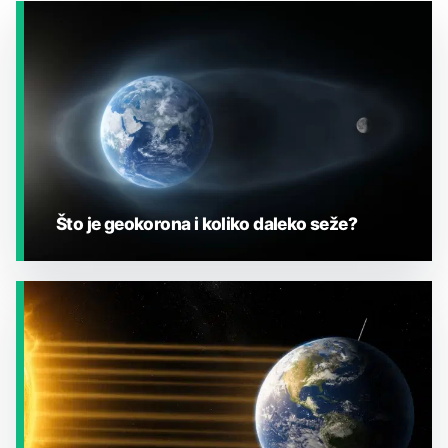
Što je geokorona i koliko daleko seže?
JESTE LI ZNALI?