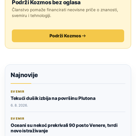
Podrži Kozmos bez oglasa
Članstvo pomaže financirati neovisne priče o znanosti,
svemiru i tehnologiji.
Podrži Kozmos
Najnovije
SVEMIR
Tekući dušik izbija na površinu Plutona
6. 8. 2026.
SVEMIR
Oceani su nekoć prekrivali 90 posto Venere, tvrdi
novo istraživanje