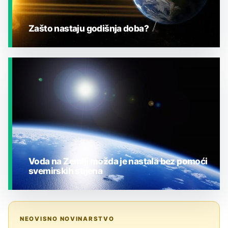
Zašto nastaju godišnja doba?
JESTE LI ZNALI?
Voda na Zemlji možda je nastala bez pomoći
svemirskih stijena
JESTE LI ZNALI?
NEOVISNO NOVINARSTVO