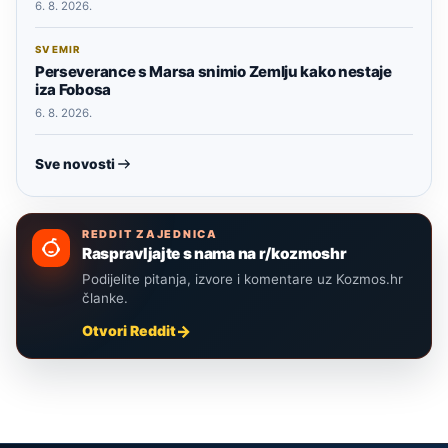
6. 8. 2026.
SVEMIR
Perseverance s Marsa snimio Zemlju kako nestaje
iza Fobosa
6. 8. 2026.
Sve novosti
REDDIT ZAJEDNICA
Raspravljajte s nama na r/kozmoshr
Podijelite pitanja, izvore i komentare uz Kozmos.hr
članke.
Otvori Reddit