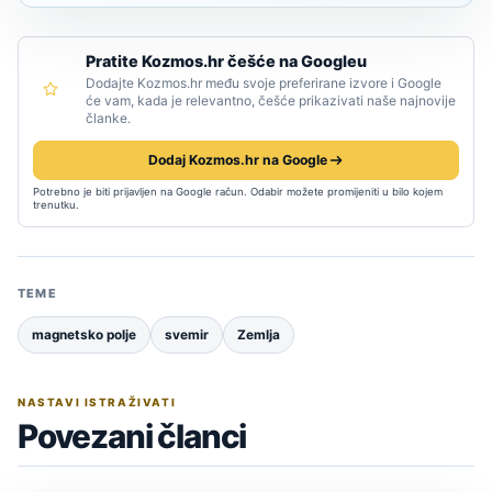
Pratite Kozmos.hr češće na Googleu
Dodajte Kozmos.hr među svoje preferirane izvore i Google
će vam, kada je relevantno, češće prikazivati naše najnovije
članke.
Dodaj Kozmos.hr na Google
Potrebno je biti prijavljen na Google račun. Odabir možete promijeniti u bilo kojem
trenutku.
TEME
magnetsko polje
svemir
Zemlja
NASTAVI ISTRAŽIVATI
Povezani članci