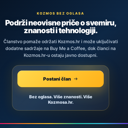
KOZMOS BEZ OGLASA
Podrži neovisne priče o svemiru,
znanosti i tehnologiji.
Članstvo pomaže održati Kozmos.hr i može uključivati
dodatne sadržaje na Buy Me a Coffee, dok članci na
Kozmos.hr-u ostaju javno dostupni.
Postani član
Bez oglasa. Više znanosti. Više
Kozmosa.hr.