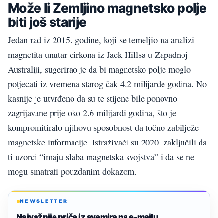
Može li Zemljino magnetsko polje
biti još starije
Jedan rad iz 2015. godine, koji se temeljio na analizi
magnetita unutar cirkona iz Jack Hillsa u Zapadnoj
Australiji, sugerirao je da bi magnetsko polje moglo
potjecati iz vremena starog čak 4.2 milijarde godina. No
kasnije je utvrđeno da su te stijene bile ponovno
zagrijavane prije oko 2.6 milijardi godina, što je
kompromitiralo njihovu sposobnost da točno zabilježe
magnetske informacije. Istraživači su 2020. zaključili da
ti uzorci “imaju slaba magnetska svojstva” i da se ne
mogu smatrati pouzdanim dokazom.
NEWSLETTER
Najvažnije priče iz svemira na e-mailu.