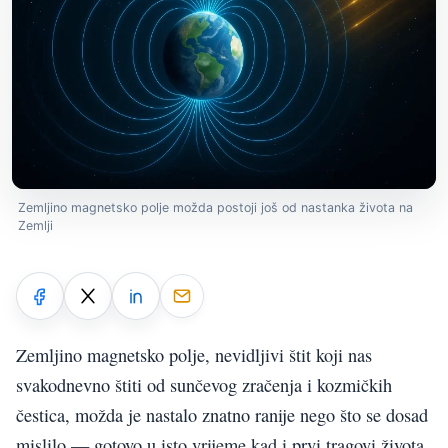
Zemljino magnetsko polje možda postoji još od nastanka života na
Zemlji
Zemljino magnetsko polje, nevidljivi štit koji nas
svakodnevno štiti od sunčevog zračenja i kozmičkih
čestica, možda je nastalo znatno ranije nego što se dosad
mislilo — gotovo u isto vrijeme kad i prvi tragovi života