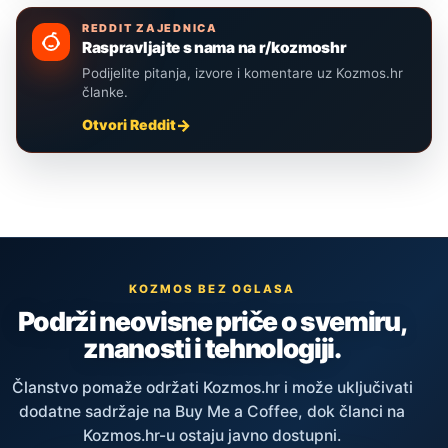
REDDIT ZAJEDNICA
Raspravljajte s nama na r/kozmoshr
Podijelite pitanja, izvore i komentare uz Kozmos.hr
članke.
Otvori Reddit
KOZMOS BEZ OGLASA
Podrži neovisne priče o svemiru,
znanosti i tehnologiji.
Članstvo pomaže održati Kozmos.hr i može uključivati
dodatne sadržaje na Buy Me a Coffee, dok članci na
Kozmos.hr-u ostaju javno dostupni.