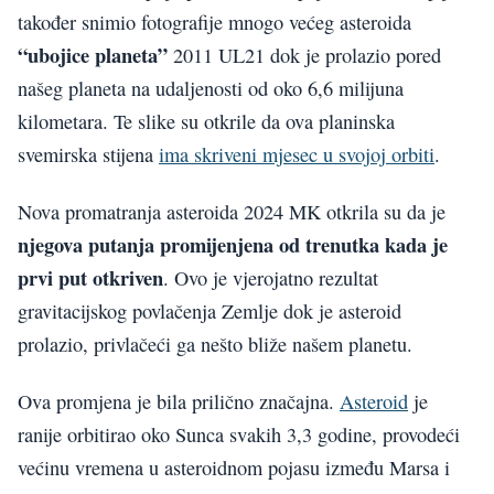
također snimio fotografije mnogo većeg asteroida
“ubojice planeta”
2011 UL21 dok je prolazio pored
našeg planeta na udaljenosti od oko 6,6 milijuna
kilometara. Te slike su otkrile da ova planinska
svemirska stijena
ima skriveni mjesec u svojoj orbiti
.
Nova promatranja asteroida 2024 MK otkrila su da je
njegova putanja promijenjena od trenutka kada je
prvi put otkriven
. Ovo je vjerojatno rezultat
gravitacijskog povlačenja Zemlje dok je asteroid
prolazio, privlačeći ga nešto bliže našem planetu.
Ova promjena je bila prilično značajna.
Asteroid
je
ranije orbitirao oko Sunca svakih 3,3 godine, provodeći
većinu vremena u asteroidnom pojasu između Marsa i