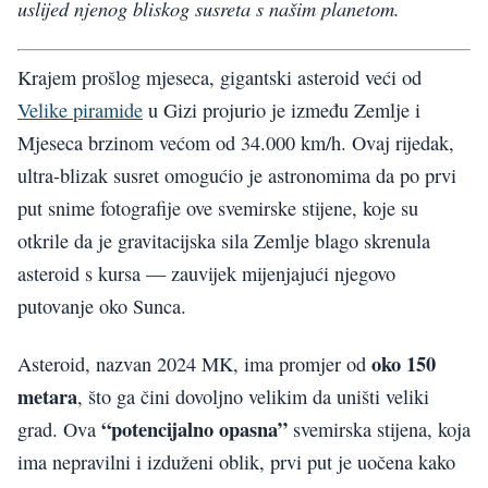
uslijed njenog bliskog susreta s našim planetom.
Krajem prošlog mjeseca, gigantski asteroid veći od
Velike piramide
u Gizi projurio je između Zemlje i
Mjeseca brzinom većom od 34.000 km/h. Ovaj rijedak,
ultra-blizak susret omogućio je astronomima da po prvi
put snime fotografije ove svemirske stijene, koje su
otkrile da je gravitacijska sila Zemlje blago skrenula
asteroid s kursa — zauvijek mijenjajući njegovo
putovanje oko Sunca.
oko 150
Asteroid, nazvan 2024 MK, ima promjer od
metara
, što ga čini dovoljno velikim da uništi veliki
“potencijalno opasna”
grad. Ova
svemirska stijena, koja
ima nepravilni i izduženi oblik, prvi put je uočena kako