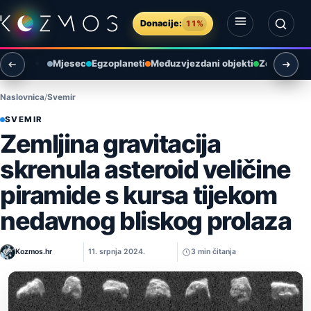
Preskoči na sadržaj
Donacije:
11%
Otvori izbornik
Otvori pretragu
Mjesec
Egzoplaneti
Međuzvjezdani objekti
Zemlja i ok
Naslovnica
Svemir
SVEMIR
Zemljina gravitacija
skrenula asteroid veličine
piramide s kursa tijekom
nedavnog bliskog prolaza
Kozmos.hr
11. srpnja 2024.
3 min čitanja