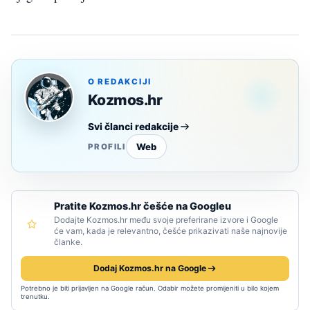
O REDAKCIJI
Kozmos.hr
Svi članci redakcije
Web
PROFILI
Pratite Kozmos.hr češće na Googleu
Dodajte Kozmos.hr među svoje preferirane izvore i Google
će vam, kada je relevantno, češće prikazivati naše najnovije
članke.
Dodaj Kozmos.hr na Google
Potrebno je biti prijavljen na Google račun. Odabir možete promijeniti u bilo kojem
trenutku.