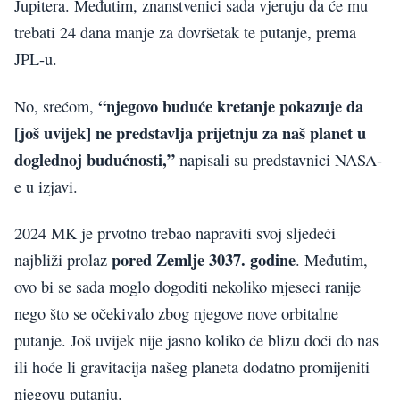
Jupitera. Međutim, znanstvenici sada vjeruju da će mu
trebati 24 dana manje za dovršetak te putanje, prema
JPL-u.
“njegovo buduće kretanje pokazuje da
No, srećom,
[još uvijek] ne predstavlja prijetnju za naš planet u
doglednoj budućnosti,”
napisali su predstavnici NASA-
e u izjavi.
2024 MK je prvotno trebao napraviti svoj sljedeći
pored Zemlje 3037. godine
najbliži prolaz
. Međutim,
ovo bi se sada moglo dogoditi nekoliko mjeseci ranije
nego što se očekivalo zbog njegove nove orbitalne
putanje. Još uvijek nije jasno koliko će blizu doći do nas
ili hoće li gravitacija našeg planeta dodatno promijeniti
njegovu putanju.