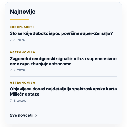
Najnovije
EGZOPLANETI
Što se krije duboko ispod površine super-Zemalja?
7. 8. 2026.
ASTRONOMIJA
Zagonetni rendgenski signal iz mlaza supermasivne
crne rupe zbunjuje astronome
7. 8. 2026.
ASTRONOMIJA
Objavljena dosad najdetaljnija spektroskopska karta
Mliječne staze
7. 8. 2026.
Sve novosti