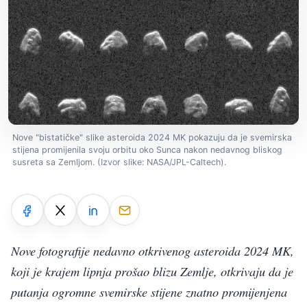
Nove "bistatičke" slike asteroida 2024 MK pokazuju da je svemirska
stijena promijenila svoju orbitu oko Sunca nakon nedavnog bliskog
susreta sa Zemljom. (Izvor slike: NASA/JPL-Caltech).
Nove fotografije nedavno otkrivenog asteroida 2024 MK,
koji je krajem lipnja prošao blizu Zemlje, otkrivaju da je
putanja ogromne svemirske stijene znatno promijenjena