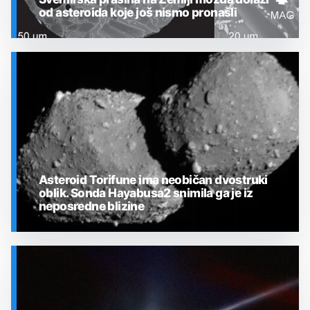
od asteroida koje još nismo pronašli
SVEMIR
Asteroid Torifune ima neobičan dvostruki
oblik. Sonda Hayabusa2 snimila ga je iz
neposredne blizine
SVEMIR