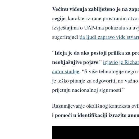
Većinu viđenja zabilježeno je na zap
regije
, karakterizirane prostranim otv
izvještajima o UAP-ima pokazala su uvj
sugerirajući
da ljudi zapravo vide stvar
Ideja je da ako postoji prilika za pr
“
neobjašnjive pojave
,”
izjavio je Richa
autor studije
. “S više tehnologije nego i
je teško pitanje za odgovoriti, no važno
prijetnju nacionalnoj sigurnosti.”
Razumijevanje okolišnog konteksta ovi
i pomoći u identifikaciji izrazito an