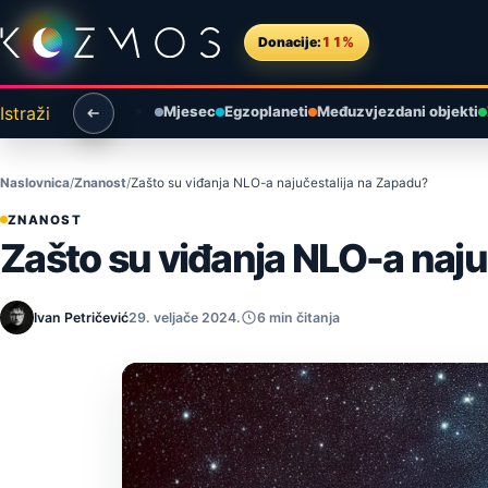
Preskoči na sadržaj
Donacije:
11%
Istraži
Mjesec
Egzoplaneti
Međuzvjezdani objekti
Naslovnica
Znanost
Zašto su viđanja NLO-a najučestalija na Zapadu?
ZNANOST
Zašto su viđanja NLO-a naju
Ivan Petričević
29. veljače 2024.
6 min čitanja