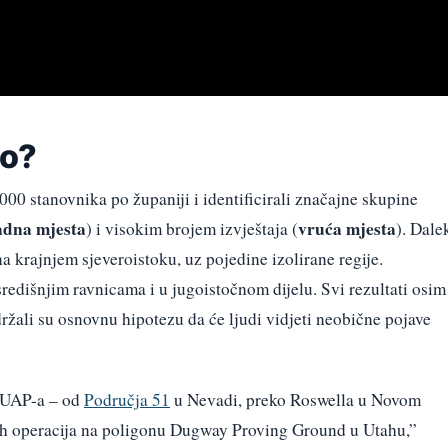
mo?
000 stanovnika po županiji i identificirali značajne skupine
adna mjesta
vruća mjesta
) i visokim brojem izvještaja (
). Dale
na krajnjem sjeveroistoku, uz pojedine izolirane regije.
središnjim ravnicama i u jugoistočnom dijelu. Svi rezultati osim
ržali su osnovnu hipotezu da će ljudi vidjeti neobične pojave
t UAP-a – od
Područja 51
u Nevadi, preko Roswella u Novom
ih operacija na poligonu Dugway Proving Ground u Utahu,”