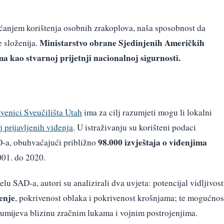
ćanjem korištenja osobnih zrakoplova, naša sposobnost da
Ministarstvo obrane Sjedinjenih Američkih
 složenija.
a kao stvarnoj prijetnji nacionalnoj sigurnosti.
tvenici Sveučilišta Utah
ima za cilj razumjeti mogu li lokalni
j prijavljenih viđenja
. U istraživanju su korišteni podaci
98.000 izvještaja o viđenjima
O-a, obuhvaćajući približno
001. do 2020.
u SAD-a, autori su analizirali dva uvjeta: potencijal vidljivost
enje
, pokrivenost oblaka i pokrivenost krošnjama; te mogućnos
azumijeva blizinu zračnim lukama i vojnim postrojenjima.