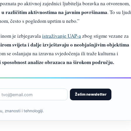
e poznata po aktivnoj zajednici ljubitelja boravka na otvorenom,
ra u različitim aktivnostima na javnim površinama
. To su ljud
om, često s pogledom uprtim u nebo.”
ćinom je izbjegavala
istraživanje UAP-a
zbog stigme vezane za
širom svijeta i dalje izvještavaju o neobjašnjivim objektima
m se oslanjaju na izravna svjedočenja ili traže kulturna i
 sposobnost analize obrazaca na širokom području.
Želim newsletter
, znanosti i tehnologiji.