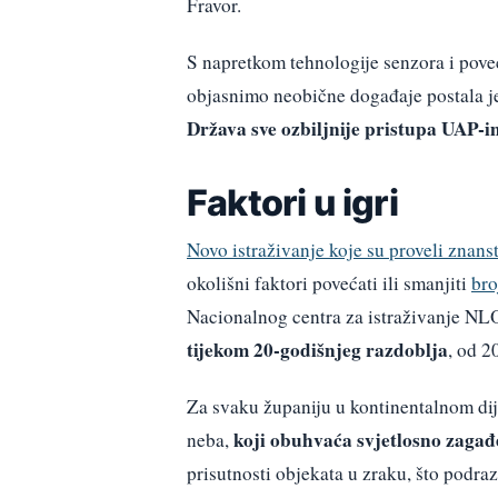
Fravor.
S napretkom tehnologije senzora i pove
objasnimo neobične događaje postala je
Država sve ozbiljnije pristupa UAP-im
Faktori u igri
Novo istraživanje koje su proveli znans
okolišni faktori povećati ili smanjiti
bro
Nacionalnog centra za istraživanje NL
tijekom 20-godišnjeg razdoblja
, od 2
Za svaku županiju u kontinentalnom dijel
koji obuhvaća svjetlosno zagađ
neba,
prisutnosti objekata u zraku, što podr