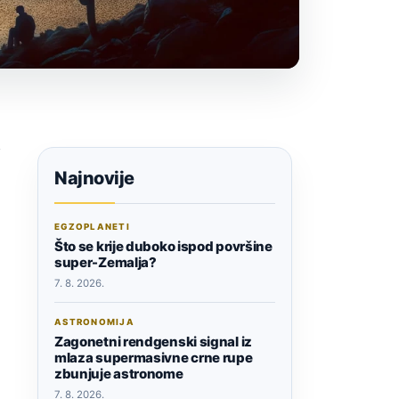
Najnovije
EGZOPLANETI
Što se krije duboko ispod površine
super-Zemalja?
7. 8. 2026.
ASTRONOMIJA
Zagonetni rendgenski signal iz
mlaza supermasivne crne rupe
zbunjuje astronome
7. 8. 2026.