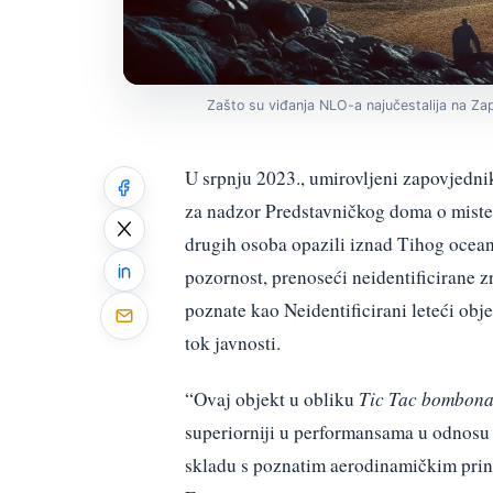
Zašto su viđanja NLO-a najučestalija na Z
U srpnju 2023., umirovljeni zapovjedn
za nadzor Predstavničkog doma o mister
drugih osoba opazili iznad Tihog ocean
pozornost, prenoseći neidentificirane z
poznate kao Neidentificirani leteći obj
tok javnosti.
“Ovaj objekt u obliku
Tic Tac bombon
superiorniji u performansama u odnosu 
skladu s poznatim aerodinamičkim princ