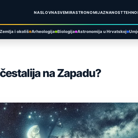
NASLOVNA
SVEMIR
ASTRONOMIJA
ZNANOST
TEHNO
Zemlja i okoliš
Arheologija
Biologija
Astronomija u Hrvatskoj
Umje
čestalija na Zapadu?