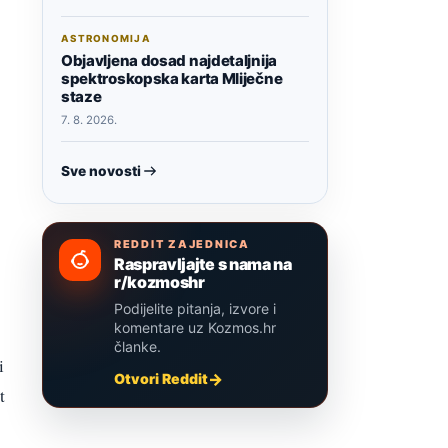
ASTRONOMIJA
Objavljena dosad najdetaljnija
spektroskopska karta Mliječne
staze
7. 8. 2026.
Sve novosti
REDDIT ZAJEDNICA
Raspravljajte s nama na
r/kozmoshr
Podijelite pitanja, izvore i
komentare uz Kozmos.hr
članke.
i
Otvori Reddit
t