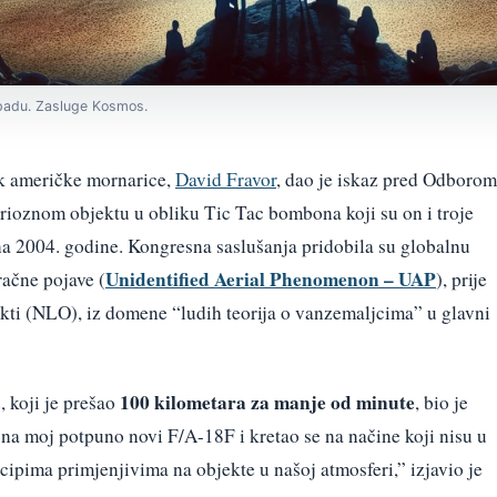
apadu. Zasluge Kosmos.
ik američke mornarice,
David Fravor
, dao je iskaz pred Odborom
ioznom objektu u obliku Tic Tac bombona koji su on i troje
a 2004. godine. Kongresna saslušanja pridobila su globalnu
Unidentified Aerial Phenomenon – UAP
račne pojave (
), prije
ekti (NLO), iz domene “ludih teorija o vanzemaljcima” u glavni
100 kilometara za manje od minute
a
, koji je prešao
, bio je
na moj potpuno novi F/A-18F i kretao se na načine koji nisu u
ipima primjenjivima na objekte u našoj atmosferi,” izjavio je