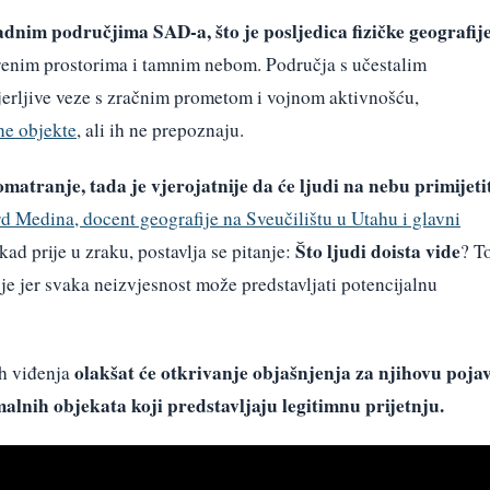
adnim područjima SAD-a, što je posljedica fizičke geografij
orenim prostorima i tamnim nebom. Područja s učestalim
erljive veze s zračnim prometom i vojnom aktivnošću,
ne objekte
, ali ih ne prepoznaju.
omatranje, tada je vjerojatnije da će ljudi na nebu primijeti
rd Medina, docent geografije na Sveučilištu u Utahu i glavni
Što ljudi doista vide
kad prije u zraku, postavlja se pitanje:
? T
 je jer svaka neizvjesnost može predstavljati potencijalnu
olakšat će otkrivanje objašnjenja za njihovu poja
h viđenja
omalnih objekata koji predstavljaju legitimnu prijetnju.