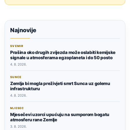
Najnovije
SVEMIR
Prašina oko drugih zvijezda može oslabiti kemijske
signale u atmosferama egzoplaneta i do 50 posto
4. 8. 2026.
SUNCE
Zemlja bi mogla preživjeti smrt Sunca uz golemu
infrastrukturu
4. 8. 2026.
MJESEC
Mjesečevi uzorci upućuju na sumporom bogatu
atmosferu rane Zemlje
3. 8. 2026.