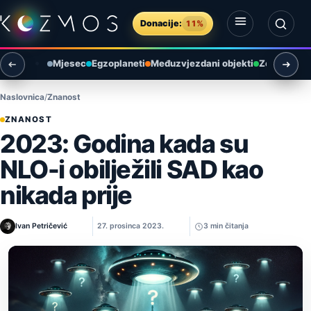
Preskoči na sadržaj
Donacije:
11%
Otvori izbornik
Otvori pretragu
Mjesec
Egzoplaneti
Međuzvjezdani objekti
Zemlja i ok
Naslovnica
Znanost
ZNANOST
2023: Godina kada su
NLO-i obilježili SAD kao
nikada prije
Ivan Petričević
27. prosinca 2023.
3 min čitanja