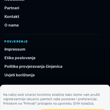
Partneri
Kontakt
O nama
POVJERENJE
Impressum
Etika poslovanja
Politika provjeravanja činjenica
Uvjeti korištenja
Na našoj web stranici koristimo kolačiće kako bismo vam pružili
© 2026 Kozmos.hr. Sva prava pridržana.
najrelevantnije iskustvo pamteći vaše postavke i preferencije.
Pritiskom na "Prihvati" pristajete na upotrebu SVIH kolačića.
Svemir, znanost, tehnologija i velike ideje za znatiželjne
čitatelje.