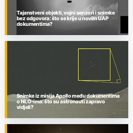
Tajanstveni objekti, vojni senzori i snimke
bez odgovora: što se krije u novim UAP
dokumentima?
ZNANOST
Snimke iz misija Apollo među dokumentima
o NLO-ima: što su astronauti zapravo
vidjeli?
ZNANOST