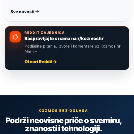
Sve novosti
REDDIT ZAJEDNICA
Raspravljajte s nama na r/kozmoshr
Podijelite pitanja, izvore i komentare uz Kozmos.hr
članke.
Otvori Reddit
KOZMOS BEZ OGLASA
Podrži neovisne priče o svemiru,
znanosti i tehnologiji.