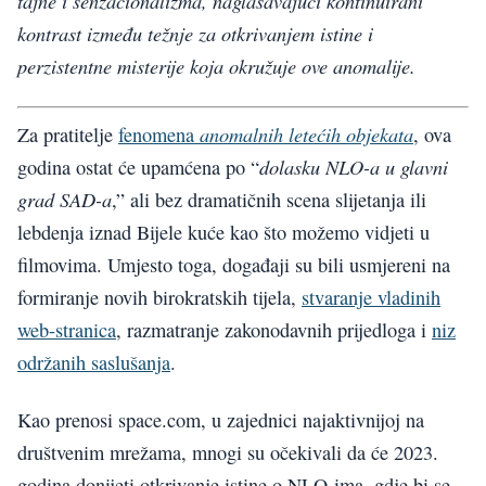
tajne i senzacionalizma, naglašavajući kontinuirani
kontrast između težnje za otkrivanjem istine i
perzistentne misterije koja okružuje ove anomalije.
anomalnih letećih objekata
Za pratitelje
fenomena
, ova
dolasku NLO-a u glavni
godina ostat će upamćena po “
grad SAD-a
,” ali bez dramatičnih scena slijetanja ili
lebdenja iznad Bijele kuće kao što možemo vidjeti u
filmovima. Umjesto toga, događaji su bili usmjereni na
formiranje novih birokratskih tijela,
stvaranje vladinih
web-stranica
, razmatranje zakonodavnih prijedloga i
niz
održanih saslušanja
.
Kao prenosi space.com, u zajednici najaktivnijoj na
društvenim mrežama, mnogi su očekivali da će 2023.
godina donijeti otkrivanje istine o NLO-ima, gdje bi se