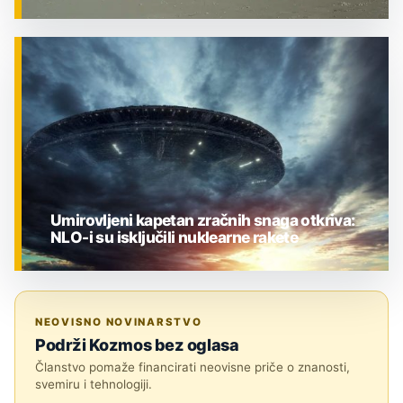
ZNANOST
Umirovljeni kapetan zračnih snaga otkriva:
NLO-i su isključili nuklearne rakete
ZNANOST
NEOVISNO NOVINARSTVO
Podrži Kozmos bez oglasa
Članstvo pomaže financirati neovisne priče o znanosti,
svemiru i tehnologiji.