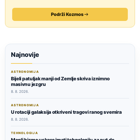
Podrži Kozmos
Najnovije
ASTRONOMIJA
Bijeli patuljak manji od Zemlje skriva iznimno
masivnu jezgru
8. 8. 2026.
ASTRONOMIJA
U rotaciji galaksija otkriveni tragovi ranog svemira
8. 8. 2026.
TEHNOLOGIJA
Mogli bismo uskoro imati tehnologiju za put do