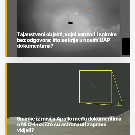
Tajanstveni objekti, vojni senzori i snimke
bez odgovora: što se krije u novim UAP
dokumentima?
ZNANOST
Snimke iz misija Apollo među dokumentima
o NLO-ima: što su astronauti zapravo
vidjeli?