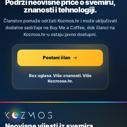
Podrži neovisne priče o svemiru,
znanosti i tehnologiji.
Članstvo pomaže održati Kozmos.hr i može uključivati
dodatne sadržaje na Buy Me a Coffee, dok članci na
Kozmos.hr-u ostaju javno dostupni.
Postani član
Bez oglasa. Više znanosti. Više
Kozmosa.hr.
Podnožje stranice
Neovisne vijesti iz svemira,