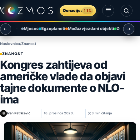
Preskoči na sadržaj
Donacije:
11%
Otvori izbornik
Otvori pretragu
Mjesec
Egzoplaneti
Međuzvjezdani objekti
Zemlja i ok
Naslovnica
Znanost
ZNANOST
Kongres zahtijeva od
američke vlade da objavi
tajne dokumente o NLO-
ima
Ivan Petričević
16. prosinca 2023.
3 min čitanja