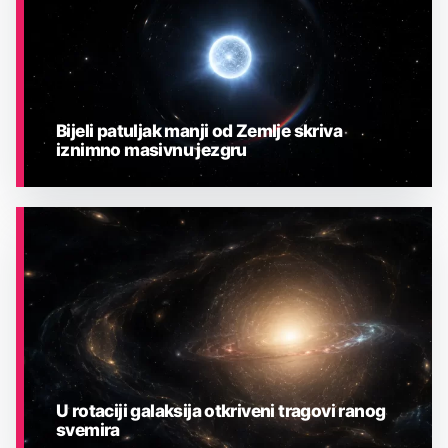
Bijeli patuljak manji od Zemlje skriva
iznimno masivnu jezgru
ASTRONOMIJA
U rotaciji galaksija otkriveni tragovi ranog
svemira