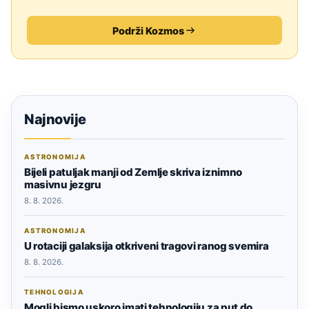
Podrži Kozmos
Najnovije
ASTRONOMIJA
Bijeli patuljak manji od Zemlje skriva iznimno
masivnu jezgru
8. 8. 2026.
ASTRONOMIJA
U rotaciji galaksija otkriveni tragovi ranog svemira
8. 8. 2026.
TEHNOLOGIJA
Mogli bismo uskoro imati tehnologiju za put do