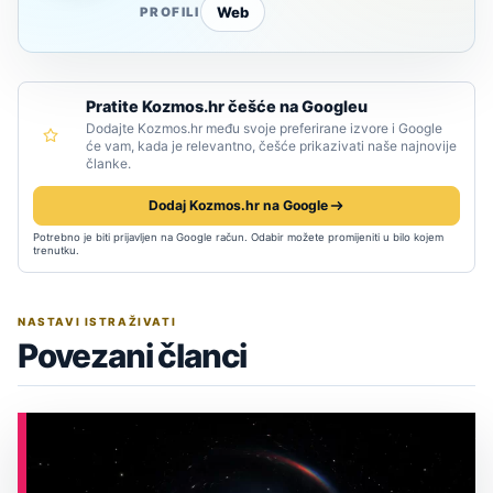
Web
PROFILI
Pratite Kozmos.hr češće na Googleu
Dodajte Kozmos.hr među svoje preferirane izvore i Google
će vam, kada je relevantno, češće prikazivati naše najnovije
članke.
Dodaj Kozmos.hr na Google
Potrebno je biti prijavljen na Google račun. Odabir možete promijeniti u bilo kojem
trenutku.
NASTAVI ISTRAŽIVATI
Povezani članci