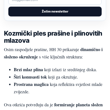
Želim newsletter
Kozmički ples prašine i plinovitih
mlazova
dinamično i
Osim raspodjele prašine, HH 30 prikazuje
složeno okruženje
s više ključnih struktura:
Brzi mlaz plina
koji izlazi iz središnjeg diska.
Širi konusasti tok
koji ga okružuje.
Prostrana maglica
koja reflektira svjetlost mlade
zvijezde.
formiranje planeta složen
Ova otkrića potvrđuju da je