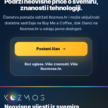
Podrži neovisne priče o svemiru,
znanosti i tehnologiji.
Članstvo pomaže održati Kozmos.hr i može uključivati
dodatne sadržaje na Buy Me a Coffee, dok članci na
Kozmos.hr-u ostaju javno dostupni.
Postani član
Bez oglasa. Više znanosti. Više
Kozmosa.hr.
Podnožje stranice
Neovisne vijesti iz svemira,