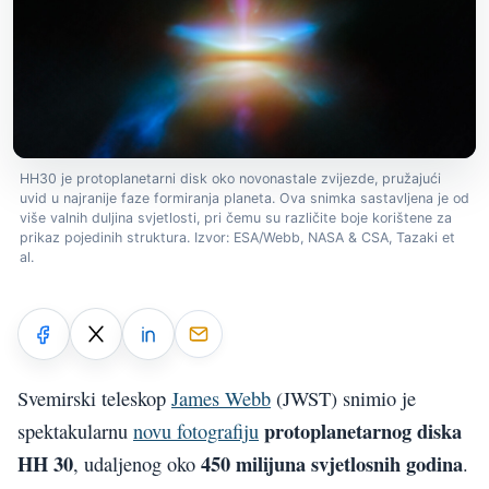
HH30 je protoplanetarni disk oko novonastale zvijezde, pružajući
uvid u najranije faze formiranja planeta. Ova snimka sastavljena je od
više valnih duljina svjetlosti, pri čemu su različite boje korištene za
prikaz pojedinih struktura. Izvor: ESA/Webb, NASA & CSA, Tazaki et
al.
Svemirski teleskop
James Webb
(JWST) snimio je
protoplanetarnog diska
spektakularnu
novu fotografiju
HH 30
450 milijuna svjetlosnih godina
, udaljenog oko
.