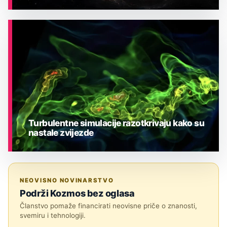
ASTRONOMIJA
Turbulentne simulacije razotkrivaju kako su
nastale zvijezde
ASTRONOMIJA
NEOVISNO NOVINARSTVO
Podrži Kozmos bez oglasa
Članstvo pomaže financirati neovisne priče o znanosti,
svemiru i tehnologiji.