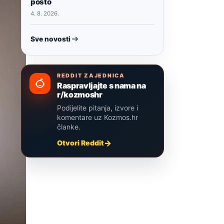
posto
4. 8. 2026.
Sve novosti
REDDIT ZAJEDNICA
Raspravljajte s nama na
r/kozmoshr
Podijelite pitanja, izvore i
komentare uz Kozmos.hr
članke.
Otvori Reddit