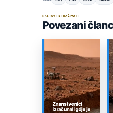
mars
spirit
sunce
Zalazak
NASTAVI ISTRAŽIVATI
Povezani članc
Znanstvenici
izračunali gdje je