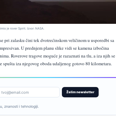
io je rover Spirit. Izvor: NASA.
e pri zalasku čini tek dvotrećinskom veličinom u usporedbi sa
 impresivan. U prednjem planu slike vidi se kamena izbočina
ednima. Roverove tragove moguće je razaznati na tlu, a iza njih se
e spušta iza njegovog oboda udaljenog gotovo 80 kilometara.
Želim newsletter
, znanosti i tehnologiji.