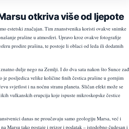
arsu otkriva više od ljepote
amo estetski značajan. Tim znanstvenika koristi ovakve snimke
našanje prašine u atmosferi. Upravo kroz ovakve fotografije
feru prodire prašina, te postoje li oblaci od leda ili dodatnih
znatno dulje nego na Zemlji. I do dva sata nakon što Sunce zađ
o je posljedica velike količine finih čestica prašine u gornjim
evu svjetlost i na noćnu stranu planeta. Sličan efekt može se
likih vulkanskih erupcija koje ispuste mikroskopske čestice
nanstvenici danas ne proučavaju samo geologiju Marsa, već i
na Marsu tako postaje i prizor i podatak – istodobno čudesan i