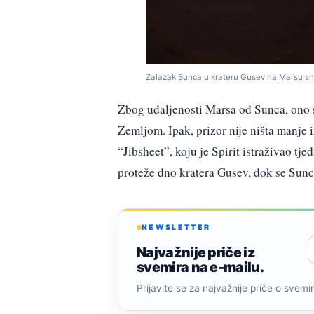
Zalazak Sunca u krateru Gusev na Marsu snim
Zbog udaljenosti Marsa od Sunca, ono s
Zemljom. Ipak, prizor nije ništa manje
“Jibsheet”, koju je Spirit istraživao tj
proteže dno kratera Gusev, dok se Sunc
NEWSLETTER
Najvažnije priče iz
svemira na e-mailu.
Prijavite se za najvažnije priče o svemiru