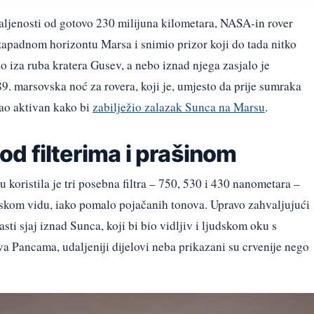
daljenosti od gotovo 230 milijuna kilometara, NASA-in rover
apadnom horizontu Marsa i snimio prizor koji do tada nitko
o iza ruba kratera Gusev, a nebo iznad njega zasjalo je
9. marsovska noć za rovera, koji je, umjesto da prije sumraka
tao aktivan kako bi
zabilježio zalazak Sunca na Marsu
.
d filterima i prašinom
oristila je tri posebna filtra – 750, 530 i 430 nanometara –
udskom vidu, iako pomalo pojačanih tonova. Upravo zahvaljujući
sti sjaj iznad Sunca, koji bi bio vidljiv i ljudskom oku s
va Pancama, udaljeniji dijelovi neba prikazani su crvenije nego