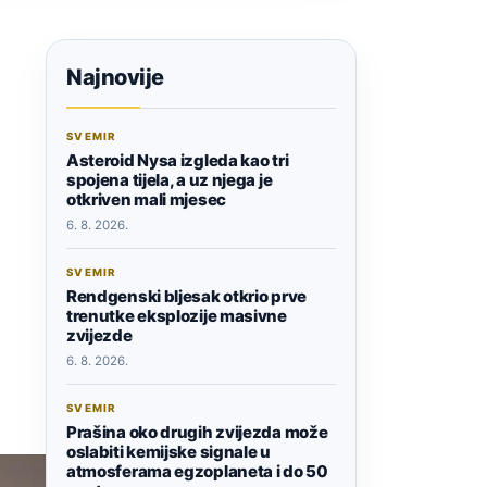
Najnovije
SVEMIR
Asteroid Nysa izgleda kao tri
spojena tijela, a uz njega je
otkriven mali mjesec
6. 8. 2026.
SVEMIR
Rendgenski bljesak otkrio prve
trenutke eksplozije masivne
zvijezde
6. 8. 2026.
SVEMIR
Prašina oko drugih zvijezda može
oslabiti kemijske signale u
atmosferama egzoplaneta i do 50