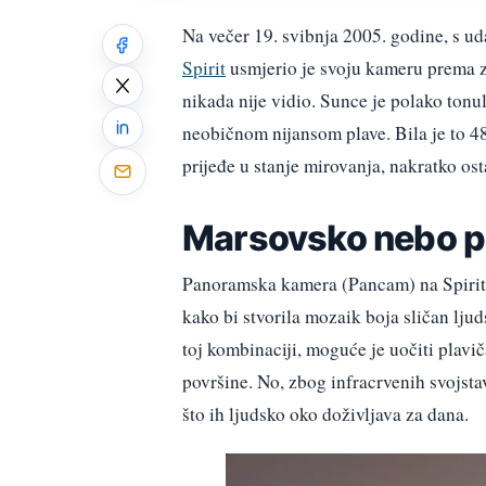
Na večer 19. svibnja 2005. godine, s u
Spirit
usmjerio je svoju kameru prema z
nikada nije vidio. Sunce je polako tonul
neobičnom nijansom plave. Bila je to 48
prijeđe u stanje mirovanja, nakratko os
Marsovsko nebo po
Panoramska kamera (Pancam) na Spiritu k
kako bi stvorila mozaik boja sličan lj
toj kombinaciji, moguće je uočiti plaviča
površine. No, zbog infracrvenih svojsta
što ih ljudsko oko doživljava za dana.