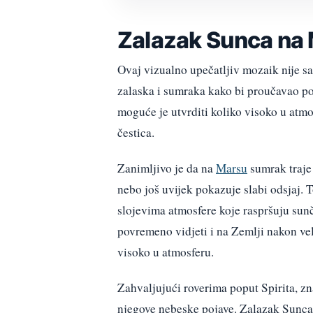
Zalazak Sunca na M
Ovaj vizualno upečatljiv mozaik nije s
zalaska i sumraka kako bi proučavao po
moguće je utvrditi koliko visoko u atmos
čestica.
Zanimljivo je da na
Marsu
sumrak traje 
nebo još uvijek pokazuje slabi odsjaj. T
slojevima atmosfere koje raspršuju sunč
povremeno vidjeti i na Zemlji nakon ve
visoko u atmosferu.
Zahvaljujući roverima poput Spirita, z
njegove nebeske pojave. Zalazak Sunca 