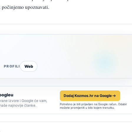
ek počinjemo upoznavati.
Web
PROFILI
oogleu
Dodaj Kozmos.hr na Google
rane izvore i Google će vam,
Potrebno je biti prijavljen na Google račun. Odabir
 naše najnovije članke.
možete promijeniti u bilo kojem trenutku.