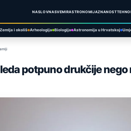
NASLOVNA
SVEMIR
ASTRONOMIJA
ZNANOST
TEHNO
Zemlja i okoliš
Arheologija
Biologija
Astronomija u Hrvatskoj
Umje
emlji
leda potpuno drukčije nego 