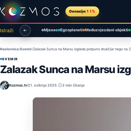
Preskoči na sadržaj
Donacije:
11%
Istraži
Mjesec
Egzoplaneti
Međuzvjezdani objekti
Naslovnica
Svemir
Zalazak Sunca na Marsu izgleda potpuno drukčije nego na Z
SVEMIR
Zalazak Sunca na Marsu izg
Kozmos.hr
21. svibnja 2025.
2 min čitanja