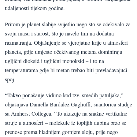
udaljenosti tijekom godine.
Pritom je planet slabije svijetlio nego što se očekivalo za
svoju masu i starost, što je navelo tim na dodatna
razmatranja. Objašnjenje se vjerojatno krije u atmosferi
planeta, gdje umjesto očekivanog metana dominiraju
ugljični dioksid i ugljični monoksid – i to na
temperaturama gdje bi metan trebao biti prevladavajući
spoj.
“Takvo ponašanje vidimo kod tzv. smeđih patuljaka,”
objašnjava Daniella Bardalez Gagliuffi, suautorica studije
sa Amherst Collegea. “To ukazuje na snažne vertikalne
struje u atmosferi – molekule iz toplijih dubina brzo se
prenose prema hladnijem gornjem sloju, prije nego