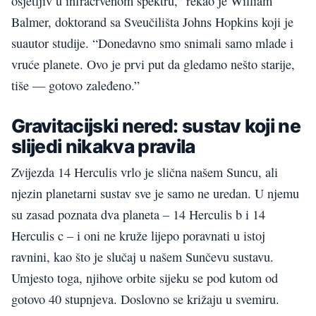
osjetljiv u infracrvenom spektru,” rekao je William
Balmer, doktorand sa Sveučilišta Johns Hopkins koji je
suautor studije. “Donedavno smo snimali samo mlade i
vruće planete. Ovo je prvi put da gledamo nešto starije,
tiše — gotovo zaleđeno.”
Gravitacijski nered: sustav koji ne
slijedi nikakva pravila
Zvijezda 14 Herculis vrlo je slična našem Suncu, ali
njezin planetarni sustav sve je samo ne uredan. U njemu
su zasad poznata dva planeta – 14 Herculis b i 14
Herculis c – i oni ne kruže lijepo poravnati u istoj
ravnini, kao što je slučaj u našem Sunčevu sustavu.
Umjesto toga, njihove orbite sijeku se pod kutom od
gotovo 40 stupnjeva. Doslovno se križaju u svemiru.