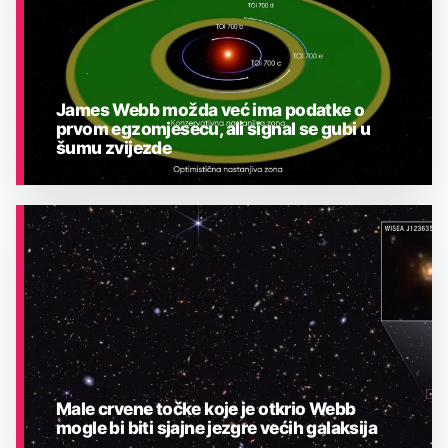
James Webb možda već ima podatke o
prvom egzomjesecu, ali signal se gubi u
šumu zvijezde
ASTRONOMIJA
Male crvene točke koje je otkrio Webb
mogle bi biti sjajne jezgre većih galaksija