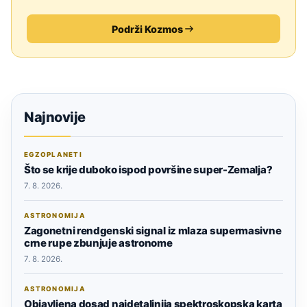
Podrži Kozmos
Najnovije
EGZOPLANETI
Što se krije duboko ispod površine super-Zemalja?
7. 8. 2026.
ASTRONOMIJA
Zagonetni rendgenski signal iz mlaza supermasivne
crne rupe zbunjuje astronome
7. 8. 2026.
ASTRONOMIJA
Objavljena dosad najdetaljnija spektroskopska karta