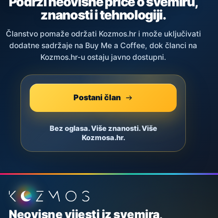
Podrži neovisne priče o svemiru,
znanosti i tehnologiji.
Članstvo pomaže održati Kozmos.hr i može uključivati
dodatne sadržaje na Buy Me a Coffee, dok članci na
Kozmos.hr-u ostaju javno dostupni.
Postani član
Bez oglasa. Više znanosti. Više
Kozmosa.hr.
Podnožje stranice
Neovisne vijesti iz svemira,