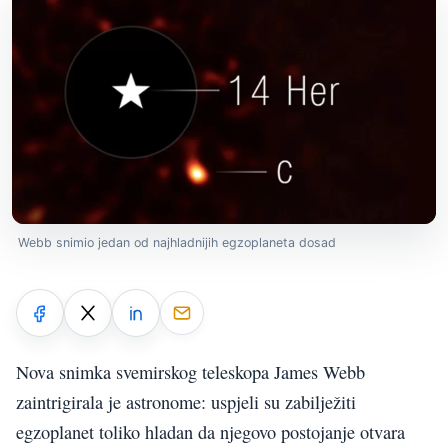
Webb snimio jedan od najhladnijih egzoplaneta dosad
Nova snimka svemirskog teleskopa James Webb
zaintrigirala je astronome: uspjeli su zabilježiti
egzoplanet toliko hladan da njegovo postojanje otvara