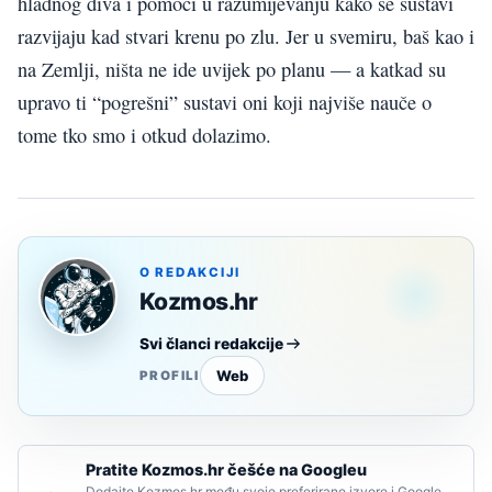
hladnog diva i pomoći u razumijevanju kako se sustavi
razvijaju kad stvari krenu po zlu. Jer u svemiru, baš kao i
na Zemlji, ništa ne ide uvijek po planu — a katkad su
upravo ti “pogrešni” sustavi oni koji najviše nauče o
tome tko smo i otkud dolazimo.
O REDAKCIJI
Kozmos.hr
Svi članci redakcije
Web
PROFILI
Pratite Kozmos.hr češće na Googleu
Dodajte Kozmos.hr među svoje preferirane izvore i Google