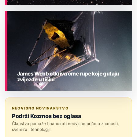
ASTRONOMIJA
James Webb otkriva crne rupe koje gutaju
zvijezde u tišini
ASTRONOMIJA
NEOVISNO NOVINARSTVO
Podrži Kozmos bez oglasa
Članstvo pomaže financirati neovisne priče o znanosti,
svemiru i tehnologiji.