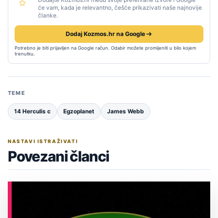
će vam, kada je relevantno, češće prikazivati naše najnovije
članke.
Dodaj Kozmos.hr na Google
Potrebno je biti prijavljen na Google račun. Odabir možete promijeniti u bilo kojem
trenutku.
TEME
14 Herculis c
Egzoplanet
James Webb
NASTAVI ISTRAŽIVATI
Povezani članci