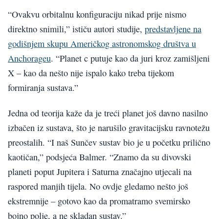
“Ovakvu orbitalnu konfiguraciju nikad prije nismo
direktno snimili,” ističu autori studije,
predstavljene na
godišnjem skupu Američkog astronomskog društva u
Anchorageu
. “Planet c putuje kao da juri kroz zamišljeni
X – kao da nešto nije ispalo kako treba tijekom
formiranja sustava.”
Jedna od teorija kaže da je treći planet još davno nasilno
izbačen iz sustava, što je narušilo gravitacijsku ravnotežu
preostalih. “I naš Sunčev sustav bio je u početku prilično
kaotičan,” podsjeća Balmer. “Znamo da su divovski
planeti poput Jupitera i Saturna značajno utjecali na
raspored manjih tijela. No ovdje gledamo nešto još
ekstremnije – gotovo kao da promatramo svemirsko
bojno polje, a ne skladan sustav.”