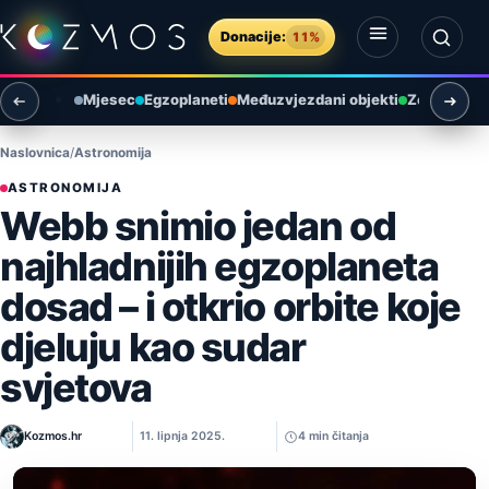
Preskoči na sadržaj
Donacije:
11%
Otvori izbornik
Otvori pretragu
Mjesec
Egzoplaneti
Međuzvjezdani objekti
Zemlja i ok
Naslovnica
Astronomija
ASTRONOMIJA
Webb snimio jedan od
najhladnijih egzoplaneta
dosad – i otkrio orbite koje
djeluju kao sudar
svjetova
Kozmos.hr
11. lipnja 2025.
4 min čitanja