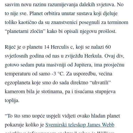
sasvim novu razinu razumijevanja dalekih svjetova. No
to nije sve. Planet orbitira unutar sustava koji djeluje
toliko kaotično da su znanstvenici posegnuli za terminom
“planetarni zločin” kako bi opisali njegovu prošlost.
Riječ je o planetu 14 Herculis c, koji se nalazi 60
svjetlosnih godina od nas u zviježđu Herkula. Ovaj div,
gotovo sedam puta masivniji od Jupitera, ima prosječnu
temperaturu od samo -3 °C. Za usporedbu, većina
egzoplaneta koje smo do sada direktno “uhvatili”
kamerom bila je stotinama, pa i tisućama stupnjeva
toplija.
“To što smo uopće uspjeli vidjeti ovako hladan planet
pokazuje koliko je
Svemirski teleskop James Webb