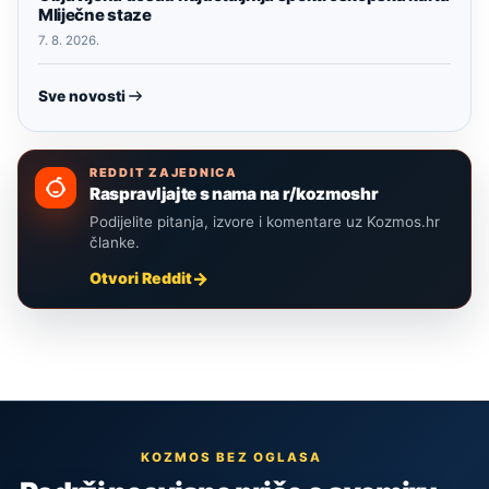
Mliječne staze
7. 8. 2026.
Sve novosti
REDDIT ZAJEDNICA
Raspravljajte s nama na r/kozmoshr
Podijelite pitanja, izvore i komentare uz Kozmos.hr
članke.
Otvori Reddit
KOZMOS BEZ OGLASA