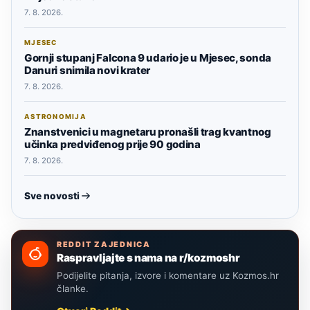
7. 8. 2026.
MJESEC
Gornji stupanj Falcona 9 udario je u Mjesec, sonda
Danuri snimila novi krater
7. 8. 2026.
ASTRONOMIJA
Znanstvenici u magnetaru pronašli trag kvantnog
učinka predviđenog prije 90 godina
7. 8. 2026.
Sve novosti
REDDIT ZAJEDNICA
Raspravljajte s nama na r/kozmoshr
Podijelite pitanja, izvore i komentare uz Kozmos.hr
članke.