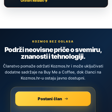
Otvori Reddit
KOZMOS BEZ OGLASA
Podrži neovisne priče o svemiru,
znanosti i tehnologiji.
Članstvo pomaže održati Kozmos.hr i može uključivati
dodatne sadržaje na Buy Me a Coffee, dok članci na
Kozmos.hr-u ostaju javno dostupni.
Postani član