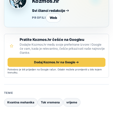
Kozmos.hr
Svi članci redakcije
Web
PROFILI
Pratite Kozmos.hr češće na Googleu
Dodajte Kozmos.hr među svoje preferirane izvore i Google
će vam, kada je relevantno, češće prikazivati naše najnovije
članke.
Dodaj Kozmos.hr na Google
Potrebno je biti prijavljen na Google račun. Odabir možete promijeniti u bilo kojem
trenutku.
TEME
Kvantna mehanika
Tok vremena
vrijeme