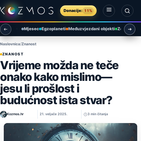
Preskoči na sadržaj
Donacije:
11%
Otvori izbornik
Otvori pretragu
Mjesec
Egzoplaneti
Međuzvjezdani objekti
Zemlja i ok
Naslovnica
Znanost
ZNANOST
Vrijeme možda ne teče
onako kako mislimo—
jesu li prošlost i
budućnost ista stvar?
Kozmos.hr
21. veljače 2025.
3 min čitanja