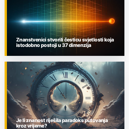
Znanstvenici stvorili česticu svjetlosti koja
istodobno postoji u 37 dimenzija
ZNANOST
Je li znanost riješila paradoks putovanja
kroz vrijeme?