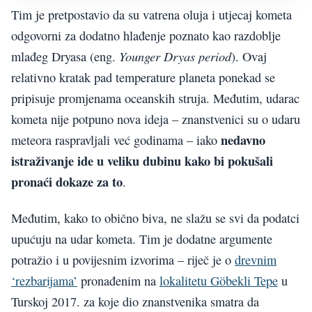
Tim je pretpostavio da su vatrena oluja i utjecaj kometa
odgovorni za dodatno hlađenje poznato kao razdoblje
Younger Dryas period
mlađeg Dryasa (eng.
). Ovaj
relativno kratak pad temperature planeta ponekad se
pripisuje promjenama oceanskih struja. Međutim, udarac
kometa nije potpuno nova ideja – znanstvenici su o udaru
nedavno
meteora raspravljali već godinama – iako
istraživanje ide u veliku dubinu kako bi pokušali
pronaći dokaze za to
.
Međutim, kako to obično biva, ne slažu se svi da podatci
upućuju na udar kometa. Tim je dodatne argumente
potražio i u povijesnim izvorima – riječ je o
drevnim
‘rezbarijama’
pronađenim na
lokalitetu Göbekli Tepe
u
Turskoj 2017. za koje dio znanstvenika smatra da