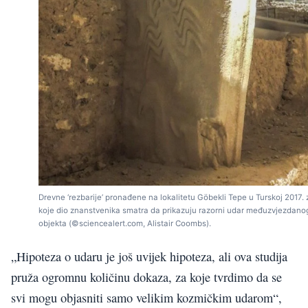
Drevne ‘rezbarije’ pronađene na lokalitetu Göbekli Tepe u Turskoj 2017. 
koje dio znanstvenika smatra da prikazuju razorni udar međuzvjezdano
objekta (©sciencealert.com, Alistair Coombs).
„Hipoteza o udaru je još uvijek hipoteza, ali ova studija
pruža ogromnu količinu dokaza, za koje tvrdimo da se
svi mogu objasniti samo velikim kozmičkim udarom“,