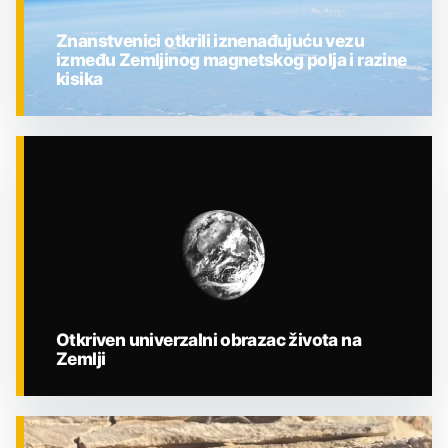
Znanstvenici otkrili iznenađujuću vezu
između Zemljinog magnetskog polja i razine
kisika
ZNANOST
Otkriven univerzalni obrazac života na
Zemlji
ZNANOST