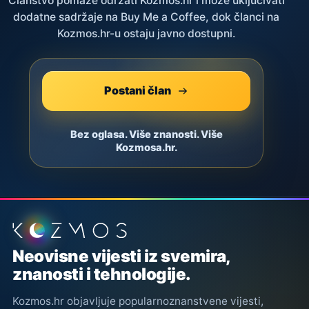
Članstvo pomaže održati Kozmos.hr i može uključivati
dodatne sadržaje na Buy Me a Coffee, dok članci na
Kozmos.hr-u ostaju javno dostupni.
Postani član
Bez oglasa. Više znanosti. Više
Kozmosa.hr.
Podnožje stranice
Neovisne vijesti iz svemira,
znanosti i tehnologije.
Kozmos.hr objavljuje popularnoznanstvene vijesti,