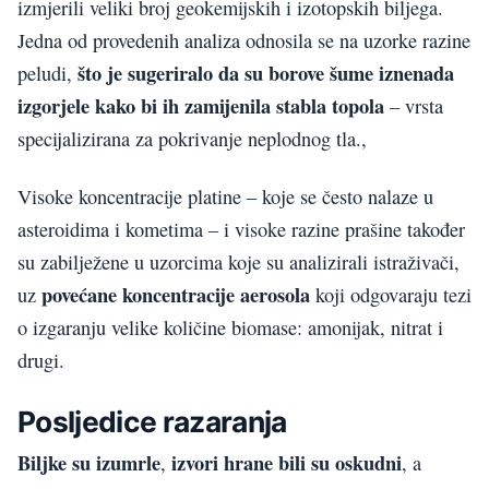
izmjerili veliki broj geokemijskih i izotopskih biljega.
Jedna od provedenih analiza odnosila se na uzorke razine
što je sugeriralo da su borove šume iznenada
peludi,
izgorjele kako bi ih zamijenila stabla topola
– vrsta
specijalizirana za pokrivanje neplodnog tla.,
Visoke koncentracije platine – koje se često nalaze u
asteroidima i kometima – i visoke razine prašine također
su zabilježene u uzorcima koje su analizirali istraživači,
povećane koncentracije aerosola
uz
koji odgovaraju tezi
o izgaranju velike količine biomase: amonijak, nitrat i
drugi.
Posljedice razaranja
Biljke su izumrle
izvori hrane bili su oskudni
,
, a