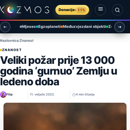
Preskoči na sadržaj
Donacije:
11%
Otvori izbornik
Otvori pretragu
Mjesec
Egzoplaneti
Međuzvjezdani objekti
Zemlja i ok
Naslovnica
Znanost
ZNANOST
Veliki požar prije 13 000
godina ‘gurnuo’ Zemlju u
ledeno doba
Filip
11. veljače 2022.
4 min čitanja