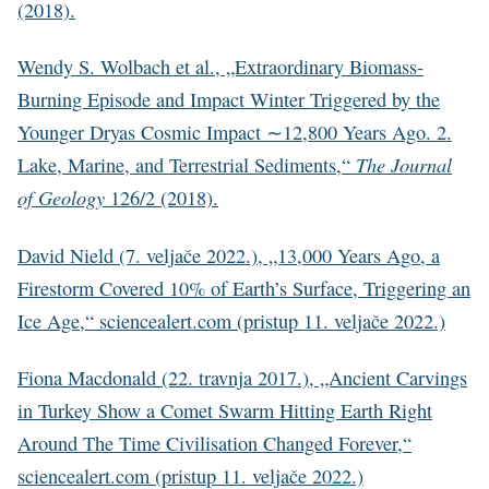
(2018).
Wendy S. Wolbach et al., „Extraordinary Biomass-
Burning Episode and Impact Winter Triggered by the
Younger Dryas Cosmic Impact ∼12,800 Years Ago. 2.
The Journal
Lake, Marine, and Terrestrial Sediments,“
of Geology
126/2 (2018).
David Nield (7. veljače 2022.), „13,000 Years Ago, a
Firestorm Covered 10% of Earth’s Surface, Triggering an
Ice Age,“ sciencealert.com (pristup 11. veljače 2022.)
Fiona Macdonald (22. travnja 2017.), „Ancient Carvings
in Turkey Show a Comet Swarm Hitting Earth Right
Around The Time Civilisation Changed Forever,“
sciencealert.com (pristup 11. veljače 2022.)