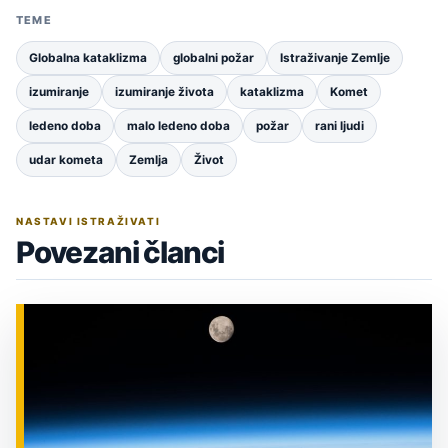
TEME
Globalna kataklizma
globalni požar
Istraživanje Zemlje
izumiranje
izumiranje života
kataklizma
Komet
ledeno doba
malo ledeno doba
požar
rani ljudi
udar kometa
Zemlja
Život
NASTAVI ISTRAŽIVATI
Povezani članci