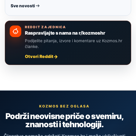
Sve novosti
REDDIT ZAJEDNICA
Raspravljajte s nama na r/kozmoshr
Podijelite pitanja, izvore i komentare uz Kozmos.hr
članke.
Otvori Reddit
KOZMOS BEZ OGLASA
Podrži neovisne priče o svemiru,
znanosti i tehnologiji.