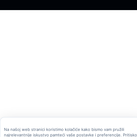
Na našoj web stranici koristimo kolačiće kako bismo vam pružili
najrelevantnije iskustvo pamteći vaše postavke i preferencije. Pritisk