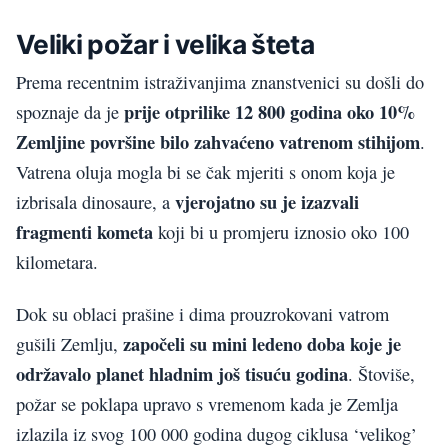
Veliki požar i velika šteta
Prema recentnim istraživanjima znanstvenici su došli do
prije otprilike 12 800 godina oko 10%
spoznaje da je
Zemljine površine bilo zahvaćeno vatrenom stihijom
.
Vatrena oluja mogla bi se čak mjeriti s onom koja je
vjerojatno su je izazvali
izbrisala dinosaure, a
fragmenti kometa
koji bi u promjeru iznosio oko 100
kilometara.
Dok su oblaci prašine i dima prouzrokovani vatrom
započeli su mini ledeno doba koje je
gušili Zemlju,
održavalo planet hladnim još tisuću godina
. Štoviše,
požar se poklapa upravo s vremenom kada je Zemlja
izlazila iz svog 100 000 godina dugog ciklusa ‘velikog’