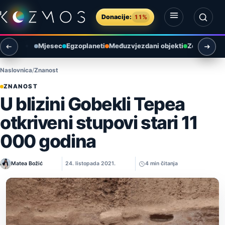
Preskoči na sadržaj
Donacije:
11%
Otvori izbornik
Otvori pretragu
Mjesec
Egzoplaneti
Međuzvjezdani objekti
Zemlja i ok
Naslovnica
Znanost
ZNANOST
U blizini Gobekli Tepea
otkriveni stupovi stari 11
000 godina
Matea Božić
24. listopada 2021.
4 min čitanja