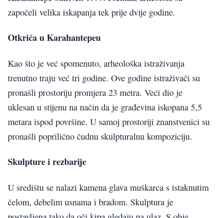
započeli velika iskapanja tek prije dvije godine.
Otkrića u Karahantepeu
Kao što je već spomenuto, arheološka istraživanja
trenutno traju već tri godine. Ove godine istraživači su
pronašli prostoriju promjera 23 metra. Veći dio je
uklesan u stijenu na način da je građevina iskopana 5,5
metara ispod površine. U samoj prostoriji znanstvenici su
pronašli poprilično čudnu skulpturalnu kompoziciju.
Skulpture i rezbarije
U središtu se nalazi kamena glava muškarca s istaknutim
čelom, debelim usnama i bradom. Skulptura je
postavljena tako da oči kipa gledaju na ulaz. S obje