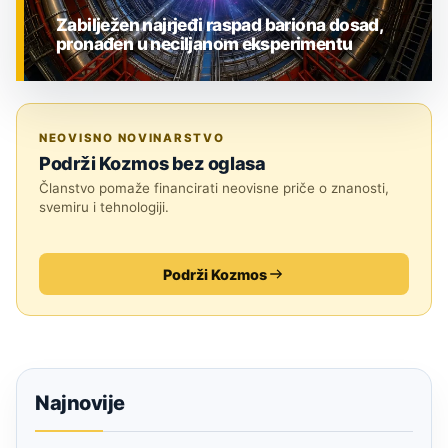
Zabilježen najrjeđi raspad bariona dosad,
pronađen u neciljanom eksperimentu
ZNANOST
NEOVISNO NOVINARSTVO
Podrži Kozmos bez oglasa
Članstvo pomaže financirati neovisne priče o znanosti,
svemiru i tehnologiji.
Podrži Kozmos
Najnovije