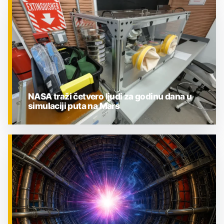
ZNANOST
NASA traži četvero ljudi za godinu dana u
simulaciji puta na Mars
ZNANOST