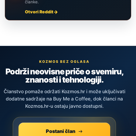
članke.
Otvori Reddit
KOZMOS BEZ OGLASA
Podrži neovisne priče o svemiru,
znanosti i tehnologiji.
Članstvo pomaže održati Kozmos.hr i može uključivati
dodatne sadržaje na Buy Me a Coffee, dok članci na
Kozmos.hr-u ostaju javno dostupni.
Postani član