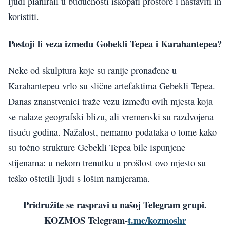
ljudi planirali u budućnosti iskopati prostore i nastaviti ih
koristiti.
Postoji li veza između Gobekli Tepea i Karahantepea?
Neke od skulptura koje su ranije pronađene u
Karahantepeu vrlo su slične artefaktima Gebekli Tepea.
Danas znanstvenici traže vezu između ovih mjesta koja
se nalaze geografski blizu, ali vremenski su razdvojena
tisuću godina. Nažalost, nemamo podataka o tome kako
su točno strukture Gebekli Tepea bile ispunjene
stijenama: u nekom trenutku u prošlost ovo mjesto su
teško oštetili ljudi s lošim namjerama.
Pridružite se raspravi u našoj Telegram grupi.
KOZMOS Telegram-
t.me/kozmoshr