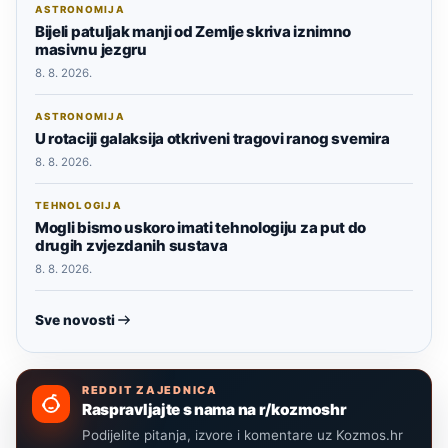
ASTRONOMIJA
Bijeli patuljak manji od Zemlje skriva iznimno
masivnu jezgru
8. 8. 2026.
ASTRONOMIJA
U rotaciji galaksija otkriveni tragovi ranog svemira
8. 8. 2026.
TEHNOLOGIJA
Mogli bismo uskoro imati tehnologiju za put do
drugih zvjezdanih sustava
8. 8. 2026.
Sve novosti
REDDIT ZAJEDNICA
Raspravljajte s nama na r/kozmoshr
Podijelite pitanja, izvore i komentare uz Kozmos.hr