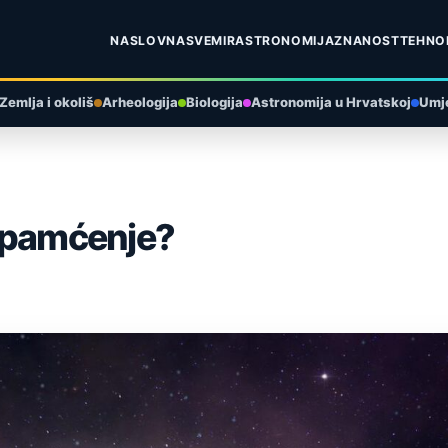
NASLOVNA
SVEMIR
ASTRONOMIJA
ZNANOST
TEHNO
Zemlja i okoliš
Arheologija
Biologija
Astronomija u Hrvatskoj
Umje
o pamćenje?