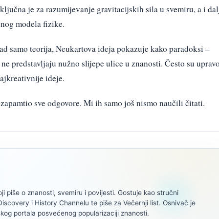
ključna je za razumijevanje gravitacijskih sila u svemiru, a i dal
dnog modela fizike.
ad samo teorija, Neukartova ideja pokazuje kako paradoksi –
 ne predstavljaju nužno slijepe ulice u znanosti. Često su uprav
ajkreativnije ideje.
zapamtio sve odgovore. Mi ih samo još nismo naučili čitati.
oji piše o znanosti, svemiru i povijesti. Gostuje kao stručni
scovery i History Channelu te piše za Večernji list. Osnivač je
kog portala posvećenog popularizaciji znanosti.