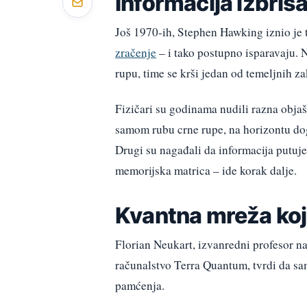
Informacija izbri
Još 1970-ih, Stephen Hawking iznio je 
zračenje
– i tako postupno isparavaju. N
rupu, time se krši jedan od temeljnih za
Fizičari su godinama nudili razna objaš
samom rubu crne rupe, na horizontu doga
Drugi su nagađali da informacija putuje
memorijska matrica – ide korak dalje.
Kvantna mreža koj
Florian Neukart, izvanredni profesor na
računalstvo Terra Quantum, tvrdi da sa
pamćenja.