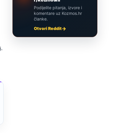
Podijelite pitanja, izvore i
komentare uz Kozmos.hr
članke.
Otvori Reddit
j,