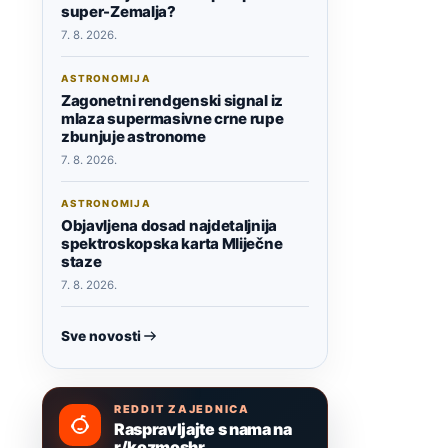
super-Zemalja?
7. 8. 2026.
ASTRONOMIJA
Zagonetni rendgenski signal iz
mlaza supermasivne crne rupe
zbunjuje astronome
7. 8. 2026.
ASTRONOMIJA
Objavljena dosad najdetaljnija
spektroskopska karta Mliječne
staze
7. 8. 2026.
Sve novosti
REDDIT ZAJEDNICA
Raspravljajte s nama na
r/kozmoshr