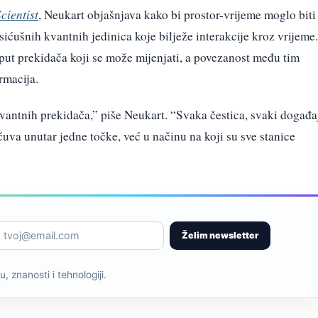
cientist
, Neukart objašnjava kako bi prostor-vrijeme moglo biti
ićušnih kvantnih jedinica koje bilježe interakcije kroz vrijeme.
put prekidača koji se može mijenjati, a povezanost među tim
rmacija.
vantnih prekidača,” piše Neukart. “Svaka čestica, svaki događa
čuva unutar jedne točke, već u načinu na koji su sve stanice
Želim newsletter
, znanosti i tehnologiji.