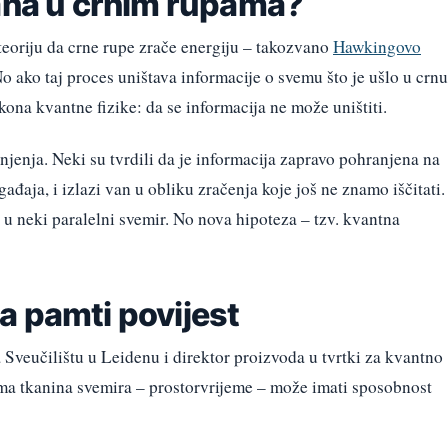
sana u crnim rupama?
teoriju da crne rupe zrače energiju – takozvano
Hawkingovo
o ako taj proces uništava informacije o svemu što je ušlo u crnu
kona kvantne fizike: da se informacija ne može uništiti.
njenja. Neki su tvrdili da je informacija zapravo pohranjena na
đaja, i izlazi van u obliku zračenja koje još ne znamo iščitati.
 u neki paralelni svemir. No nova hipoteza – tzv. kvantna
a pamti povijest
 Sveučilištu u Leidenu i direktor proizvoda u tvrtki za kvantno
ma tkanina svemira – prostorvrijeme – može imati sposobnost