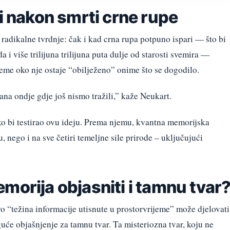
 i nakon smrti crne rupe
 radikalne tvrdnje: čak i kad crna rupa potpuno ispari — što bi
i više trilijuna trilijuna puta dulje od starosti svemira —
ijeme oko nje ostaje “obilježeno” onime što se dogodilo.
ana ondje gdje još nismo tražili,” kaže Neukart.
o bi testirao ovu ideju. Prema njemu, kvantna memorijska
, nego i na sve četiri temeljne sile prirode – uključujući
morija objasniti i tamnu tvar
vo “težina informacije utisnute u prostorvrijeme” može djelovati
će objašnjenje za tamnu tvar. Ta misteriozna tvar, koju ne