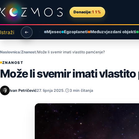
Preskoči na sadržaj
Donacije:
11%
Istraži
Mjesec
Egzoplaneti
Međuzvjezdani objekti
Naslovnica
Znanost
Može li svemir imati vlastito pamćenje?
ZNANOST
Može li svemir imati vlastit
Ivan Petričević
27. lipnja 2025.
3 min čitanja