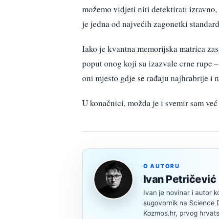
možemo vidjeti niti detektirati izravno, 
je jedna od najvećih zagonetki standar
Iako je kvantna memorijska matrica zas
poput onog koji su izazvale crne rupe –
oni mjesto gdje se rađaju najhrabrije i n
U konačnici, možda je i svemir sam već 
O AUTORU
Ivan Petričević
Ivan je novinar i autor k
sugovornik na Science Di
Kozmos.hr, prvog hrvats