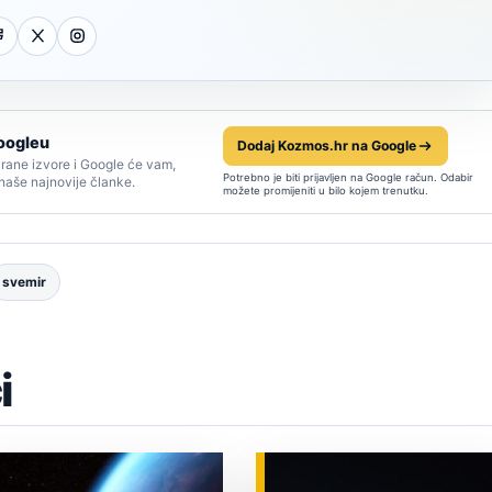
oogleu
Dodaj Kozmos.hr na Google
rane izvore i Google će vam,
Potrebno je biti prijavljen na Google račun. Odabir
 naše najnovije članke.
možete promijeniti u bilo kojem trenutku.
svemir
i