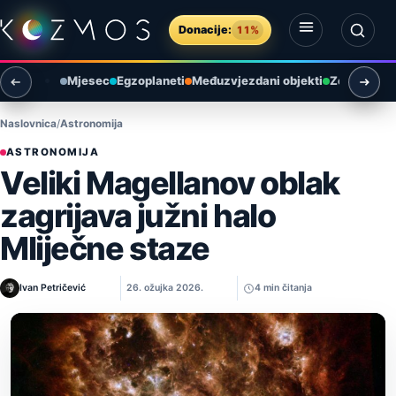
Preskoči na sadržaj
Donacije:
11%
Otvori izbornik
Otvori pretragu
Mjesec
Egzoplaneti
Međuzvjezdani objekti
Zemlja i ok
Naslovnica
Astronomija
ASTRONOMIJA
Veliki Magellanov oblak
zagrijava južni halo
Mliječne staze
Ivan Petričević
26. ožujka 2026.
4 min čitanja