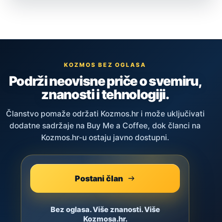
KOZMOS BEZ OGLASA
Podrži neovisne priče o svemiru,
znanosti i tehnologiji.
Članstvo pomaže održati Kozmos.hr i može uključivati
dodatne sadržaje na Buy Me a Coffee, dok članci na
Kozmos.hr-u ostaju javno dostupni.
Postani član
Bez oglasa. Više znanosti. Više
Kozmosa.hr.