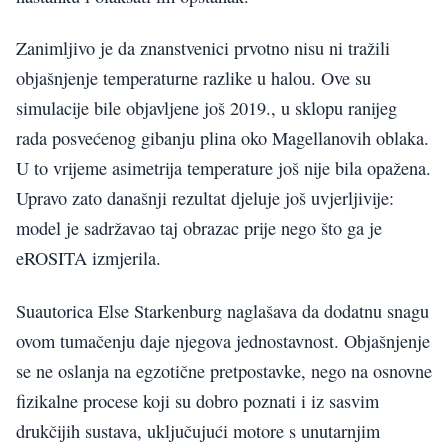
Zanimljivo je da znanstvenici prvotno nisu ni tražili
objašnjenje temperaturne razlike u halou. Ove su
simulacije bile objavljene još 2019., u sklopu ranijeg
rada posvećenog gibanju plina oko Magellanovih oblaka.
U to vrijeme asimetrija temperature još nije bila opažena.
Upravo zato današnji rezultat djeluje još uvjerljivije:
model je sadržavao taj obrazac prije nego što ga je
eROSITA izmjerila.
Suautorica Else Starkenburg naglašava da dodatnu snagu
ovom tumačenju daje njegova jednostavnost. Objašnjenje
se ne oslanja na egzotične pretpostavke, nego na osnovne
fizikalne procese koji su dobro poznati i iz sasvim
drukčijih sustava, uključujući motore s unutarnjim