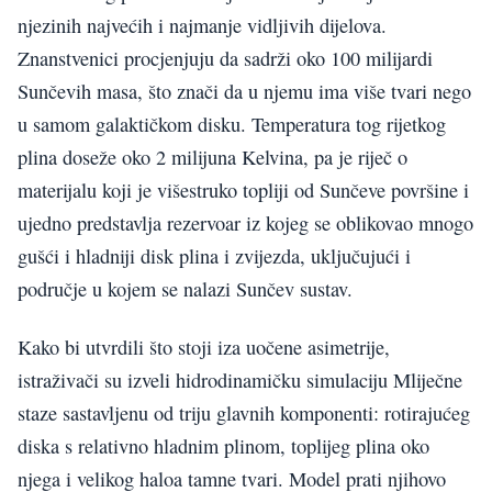
njezinih najvećih i najmanje vidljivih dijelova.
Znanstvenici procjenjuju da sadrži oko 100 milijardi
Sunčevih masa, što znači da u njemu ima više tvari nego
u samom galaktičkom disku. Temperatura tog rijetkog
plina doseže oko 2 milijuna Kelvina, pa je riječ o
materijalu koji je višestruko topliji od Sunčeve površine i
ujedno predstavlja rezervoar iz kojeg se oblikovao mnogo
gušći i hladniji disk plina i zvijezda, uključujući i
područje u kojem se nalazi Sunčev sustav.
Kako bi utvrdili što stoji iza uočene asimetrije,
istraživači su izveli hidrodinamičku simulaciju Mliječne
staze sastavljenu od triju glavnih komponenti: rotirajućeg
diska s relativno hladnim plinom, toplijeg plina oko
njega i velikog haloa tamne tvari. Model prati njihovo