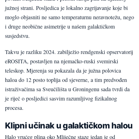
južnoj strani. Posljedica je lokalno zagrijavanje koje bi
moglo objasniti ne samo temperaturnu neravnotežu, nego
i druge neobične asimetrije u našem galaktičkom
susjedstvu.
Takvu je razliku 2024. zabilježio rendgenski opservatorij
eROSITA, postavljen na njemačko-ruski svemirski
teleskop. Mjerenja su pokazala da je južna polovica
haloa do 12 posto toplija od sjeverne, a tim predvođen
istraživačima sa Sveučilišta u Groningenu sada tvrdi da
je riječ o posljedici sasvim razumljivog fizikalnog
procesa.
Klipni učinak u galaktičkom halou
Halo vrućeg plina oko Mliječne staze jedan je od