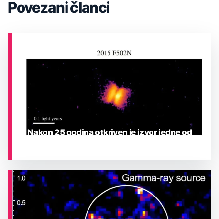
Povezani članci
Nakon 25 godina otkriven je izvor jedne od
najrjeđih eksplozija u Mliječnoj stazi
ASTRONOMIJA