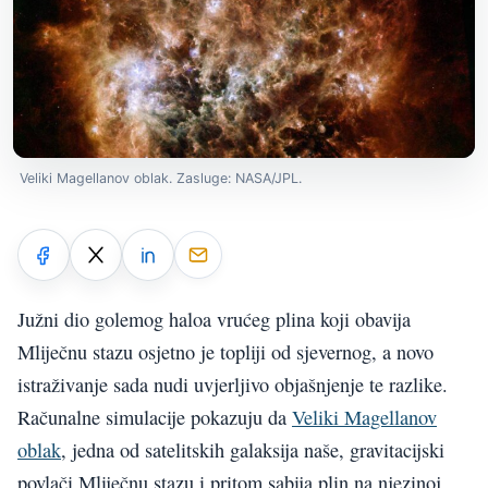
Veliki Magellanov oblak. Zasluge: NASA/JPL.
Južni dio golemog haloa vrućeg plina koji obavija
Mliječnu stazu osjetno je topliji od sjevernog, a novo
istraživanje sada nudi uvjerljivo objašnjenje te razlike.
Računalne simulacije pokazuju da
Veliki Magellanov
oblak
, jedna od satelitskih galaksija naše, gravitacijski
povlači Mliječnu stazu i pritom sabija plin na njezinoj