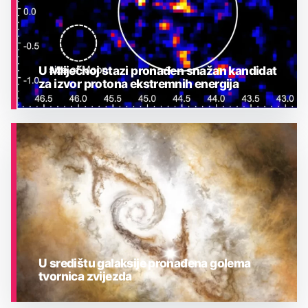
U Mliječnoj stazi pronađen snažan kandidat
za izvor protona ekstremnih energija
ASTRONOMIJA
U središtu galaksije pronađena golema
tvornica zvijezda