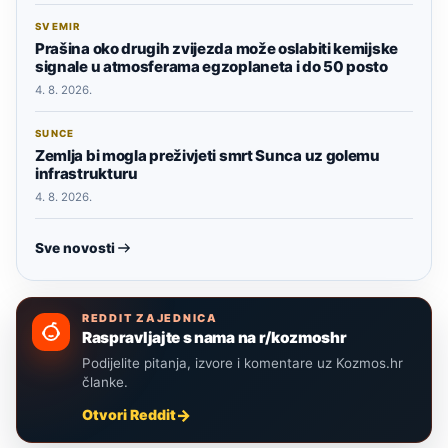
SVEMIR
Prašina oko drugih zvijezda može oslabiti kemijske
signale u atmosferama egzoplaneta i do 50 posto
4. 8. 2026.
SUNCE
Zemlja bi mogla preživjeti smrt Sunca uz golemu
infrastrukturu
4. 8. 2026.
Sve novosti
REDDIT ZAJEDNICA
Raspravljajte s nama na r/kozmoshr
Podijelite pitanja, izvore i komentare uz Kozmos.hr
članke.
Otvori Reddit