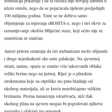
Simulacija pokazuje i da ta razlika nije novijeg datuma u
užem smislu, nego da se pojačavala tijekom posljednjih
100 milijuna godina. Time se ne dobiva samo
objašnjenje za mjerenja eROSITA-e, nego i širi okvir za
razumijevanje okoliša Mliječne staze, koji očito nije ni
simetričan ni statičan.
Autori pritom smatraju da isti mehanizam može objasniti
i druge nejednakosti oko naše galaksije. Na sjevernoj
strani, naime, opaža se znatno više takozvanih oblaka
velike brzine nego na južnoj. Riječ je o plinskim
strukturama koje su otprilike sto puta hladnije od
okolnog materijala, ali se kreću neuobičajeno velikim
brzinama. Prema tumačenju istraživača, niži tlak
okolnog plina na sjeveru mogao bi pogodovati njihovu
nastanku i olakšati im opstanak.