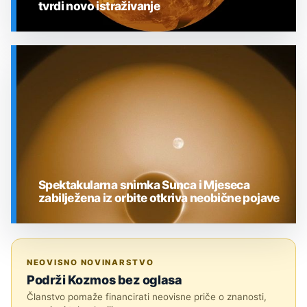
tvrdi novo istraživanje
SVEMIR
Spektakularna snimka Sunca i Mjeseca
zabilježena iz orbite otkriva neobične pojave
SVEMIR
NEOVISNO NOVINARSTVO
Podrži Kozmos bez oglasa
Članstvo pomaže financirati neovisne priče o znanosti,