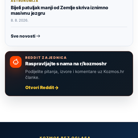
ASTRONOMIJA
Bijeli patuljak manji od Zemlje skriva iznimno
masivnu jezgru
8. 8. 2026.
Sve novosti
REDDIT ZAJEDNICA
Raspravljajte s nama na r/kozmoshr
Podijelite pitanja, izvore i komentare uz Kozmos.hr
članke.
Otvori Reddit
KOZMOS BEZ OGLASA