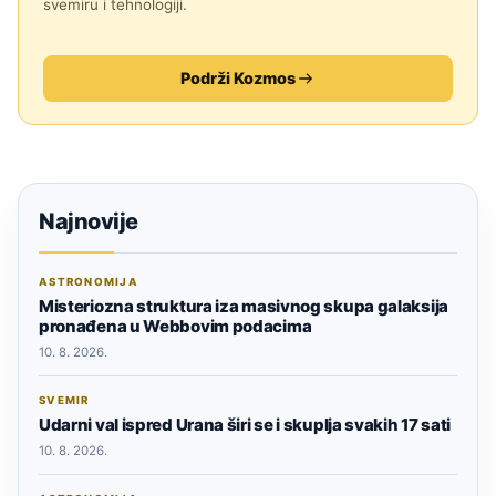
svemiru i tehnologiji.
Podrži Kozmos
Najnovije
ASTRONOMIJA
Misteriozna struktura iza masivnog skupa galaksija
pronađena u Webbovim podacima
10. 8. 2026.
SVEMIR
Udarni val ispred Urana širi se i skuplja svakih 17 sati
10. 8. 2026.