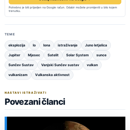
Potrebno je biti prijavljen na Google račun. Odabir možete promijeniti u bilo kojem
trenutku.
TEME
eksplozija
Io
Iona
istraživanje
Juno letjelica
Jupiter
Mjesec
Satelit
Solar System
sunce
Sunčev Sustav
Vanjski Sunčev sustav
vulkan
vulkanizam
Vulkanska aktivnost
NASTAVI ISTRAŽIVATI
Povezani članci