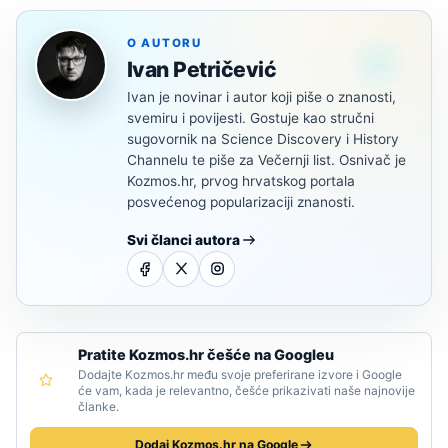
O AUTORU
Ivan Petričević
Ivan je novinar i autor koji piše o znanosti,
svemiru i povijesti. Gostuje kao stručni
sugovornik na Science Discovery i History
Channelu te piše za Večernji list. Osnivač je
Kozmos.hr, prvog hrvatskog portala
posvećenog popularizaciji znanosti.
Svi članci autora
Pratite Kozmos.hr češće na Googleu
Dodajte Kozmos.hr među svoje preferirane izvore i Google
će vam, kada je relevantno, češće prikazivati naše najnovije
članke.
Dodaj Kozmos.hr na Google