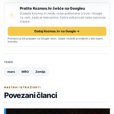
Pratite Kozmos.hr češće na Googleu
Dodajte Kozmos.hr među svoje preferirane izvore i Google
će vam, kada je relevantno, češće prikazivati naše najnovije
članke.
Dodaj Kozmos.hr na Google
Potrebno je biti prijavljen na Google račun. Odabir možete promijeniti u bilo kojem
trenutku.
TEME
mars
MRO
Zemlja
NASTAVI ISTRAŽIVATI
Povezani članci