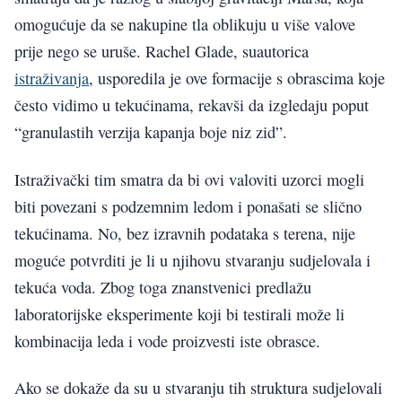
omogućuje da se nakupine tla oblikuju u više valove
prije nego se uruše. Rachel Glade, suautorica
istraživanja
, usporedila je ove formacije s obrascima koje
često vidimo u tekućinama, rekavši da izgledaju poput
“granulastih verzija kapanja boje niz zid”.
Istraživački tim smatra da bi ovi valoviti uzorci mogli
biti povezani s podzemnim ledom i ponašati se slično
tekućinama. No, bez izravnih podataka s terena, nije
moguće potvrditi je li u njihovu stvaranju sudjelovala i
tekuća voda. Zbog toga znanstvenici predlažu
laboratorijske eksperimente koji bi testirali može li
kombinacija leda i vode proizvesti iste obrasce.
Ako se dokaže da su u stvaranju tih struktura sudjelovali