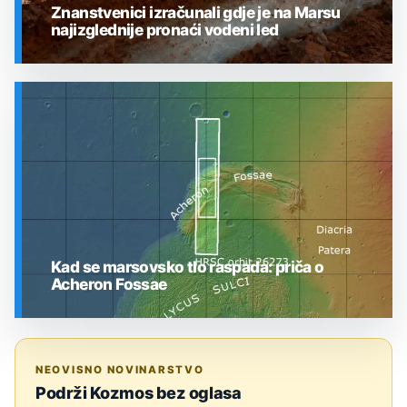
Znanstvenici izračunali gdje je na Marsu
najizglednije pronaći vodeni led
SVEMIR
Kad se marsovsko tlo raspada: priča o
Acheron Fossae
SVEMIR
NEOVISNO NOVINARSTVO
Podrži Kozmos bez oglasa