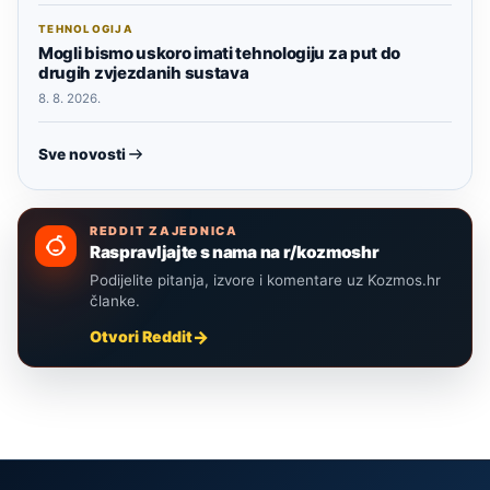
TEHNOLOGIJA
Mogli bismo uskoro imati tehnologiju za put do
drugih zvjezdanih sustava
8. 8. 2026.
Sve novosti
REDDIT ZAJEDNICA
Raspravljajte s nama na r/kozmoshr
Podijelite pitanja, izvore i komentare uz Kozmos.hr
članke.
Otvori Reddit