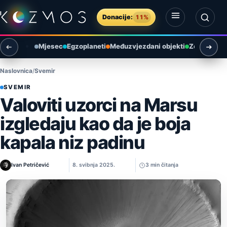
Preskoči na sadržaj
Donacije:
11%
Otvori izbornik
Otvori pretragu
Mjesec
Egzoplaneti
Međuzvjezdani objekti
Zemlja i ok
Naslovnica
Svemir
SVEMIR
Valoviti uzorci na Marsu
izgledaju kao da je boja
kapala niz padinu
Ivan Petričević
8. svibnja 2025.
3 min čitanja