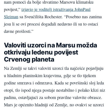
nam pomoći da bolje shvatimo Marsovu klimatsku
povijest,”
izjavio je voditelj istraživanja JohnPaul
Sleiman
sa Sveučilišta Rochester. “Posebno nas zanima
jesu li se ovi procesi događali nedavno ili su to ostaci
davne prošlosti.”
Valoviti uzorci na Marsu možda
otkrivaju ledenu povijest
Crvenog planeta
Na Zemlji se takvi valoviti uzorci tla najčešće pojavljuju
u hladnim planinskim krajevima, gdje se tlo tijekom
godine smrzava i odmrzava. Kada se površinski sloj leda
otopi, tlo ispod njega postaje nestabilno i polako klizi niz
padinu, ostavljajući za sobom pravilne valovite obrasce.
Mars je općenito hladniji od Zemlje, no ovakvi se uzorci