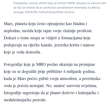
Fotografija u punoj veličini koju je snimio HiRISE ukazuje na neravni ter
za koji se smatra da je uzrokovan povlačenjem ledenjaka na Marsu.
Zasluge: NASA/JPL-Caltech/Sveučilište Arizona
Mars, planeta koju često opisujemo kao hladnu i
neplodnu, možda krije tajne svoje vlažnije prošlosti.
Dokazi o tome mogu se vidjeti u formacijama koje
podsjećaju na riječke kanale, jezerska korita i nanose
koje je voda donosila.
Fotografije koje je MRO poslao ukazuju na promjene
koje su se dogodile prije približno 4 milijarde godina,
kada je Mars počeo gubiti svoju atmosferu, a površinska
voda je počela nestajati. No, unatoč surovim uvjetima,
fotografije sugeriraju da je planet doživio i ledenjačke i
međuledenjačke periode.