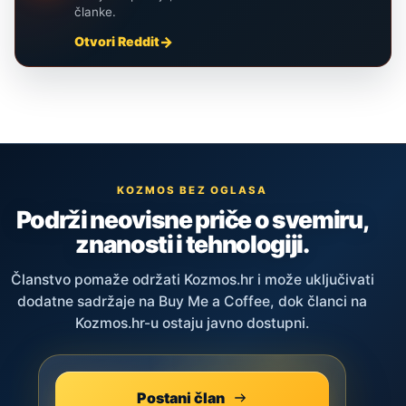
članke.
Otvori Reddit
KOZMOS BEZ OGLASA
Podrži neovisne priče o svemiru,
znanosti i tehnologiji.
Članstvo pomaže održati Kozmos.hr i može uključivati
dodatne sadržaje na Buy Me a Coffee, dok članci na
Kozmos.hr-u ostaju javno dostupni.
Postani član