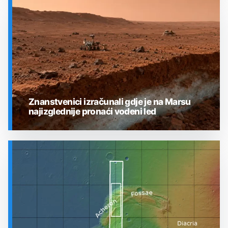
SVEMIR
Znanstvenici izračunali gdje je na Marsu
najizglednije pronaći vodeni led
SVEMIR