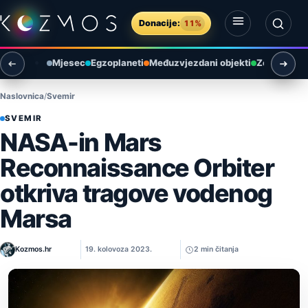
Preskoči na sadržaj
Donacije:
11%
Otvori izbornik
Otvori pretragu
Mjesec
Egzoplaneti
Međuzvjezdani objekti
Zemlja i ok
Naslovnica
Svemir
SVEMIR
NASA-in Mars
Reconnaissance Orbiter
otkriva tragove vodenog
Marsa
Kozmos.hr
19. kolovoza 2023.
2 min čitanja