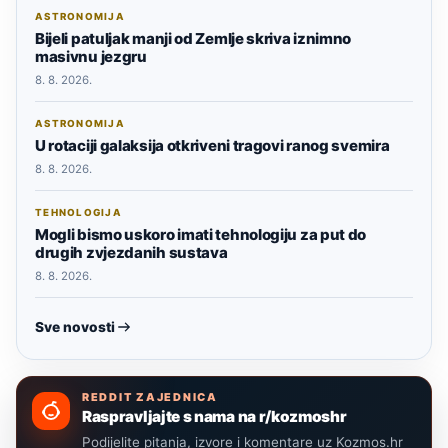
ASTRONOMIJA
Bijeli patuljak manji od Zemlje skriva iznimno
masivnu jezgru
8. 8. 2026.
ASTRONOMIJA
U rotaciji galaksija otkriveni tragovi ranog svemira
8. 8. 2026.
TEHNOLOGIJA
Mogli bismo uskoro imati tehnologiju za put do
drugih zvjezdanih sustava
8. 8. 2026.
Sve novosti
REDDIT ZAJEDNICA
Raspravljajte s nama na r/kozmoshr
Podijelite pitanja, izvore i komentare uz Kozmos.hr