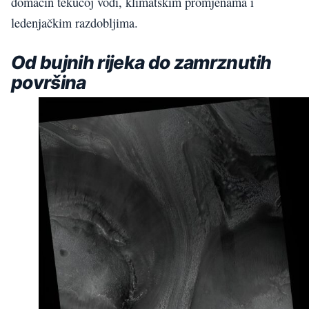
domaćin tekućoj vodi, klimatskim promjenama i
ledenjačkim razdobljima.
Od bujnih rijeka do zamrznutih
površina