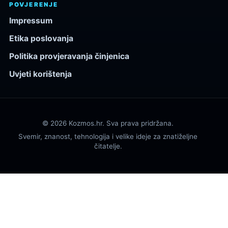
POVJERENJE
Impressum
Etika poslovanja
Politika provjeravanja činjenica
Uvjeti korištenja
© 2026 Kozmos.hr. Sva prava pridržana.
Svemir, znanost, tehnologija i velike ideje za znatiželjne
čitatelje.