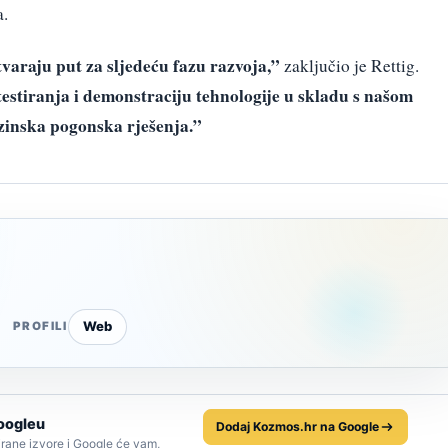
a.
araju put za sljedeću fazu razvoja,”
zaključio je Rettig.
estiranja i demonstraciju tehnologije u skladu s našom
zinska pogonska rješenja.”
Web
PROFILI
oogleu
Dodaj Kozmos.hr na Google
rane izvore i Google će vam,