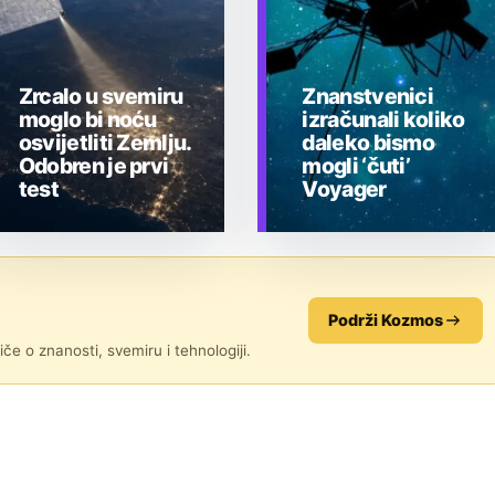
Zrcalo u svemiru
Znanstvenici
moglo bi noću
izračunali koliko
osvijetliti Zemlju.
daleko bismo
Odobren je prvi
mogli ‘čuti’
test
Voyager
TEHNOLOGIJA
TEHNOLOGIJA
Podrži Kozmos
če o znanosti, svemiru i tehnologiji.