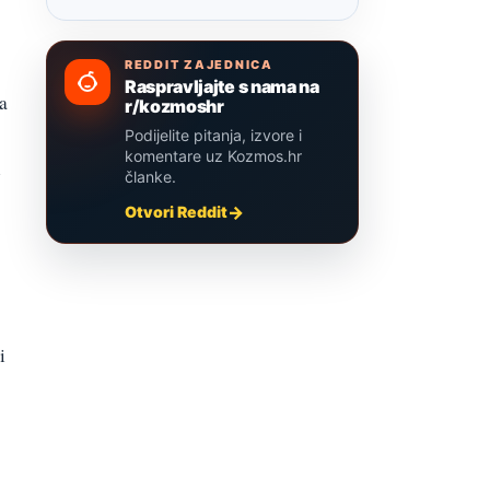
REDDIT ZAJEDNICA
Raspravljajte s nama na
a
r/kozmoshr
Podijelite pitanja, izvore i
komentare uz Kozmos.hr
i
članke.
Otvori Reddit
i