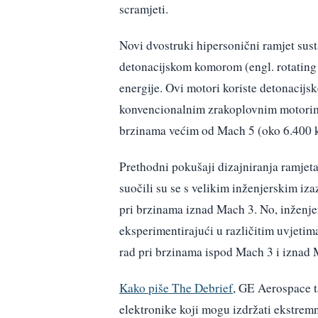
scramjeti.
Novi dvostruki hipersonični ramjet sus
detonacijskom komorom (engl. rotatin
energije. Ovi motori koriste detonacijsk
konvencionalnim zrakoplovnim motorima.
brzinama većim od Mach 5 (oko 6.400 k
Prethodni pokušaji dizajniranja ramjet
suočili su se s velikim inženjerskim iz
pri brzinama iznad Mach 3. No, inžen
eksperimentirajući u različitim uvjetim
rad pri brzinama ispod Mach 3 i iznad 
Kako piše The Debrief
, GE Aerospace t
elektronike koji mogu izdržati ekstrem