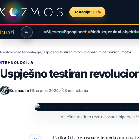
Preskoči na sadržaj
Donacije:
11%
Istraži
Mjesec
Egzoplaneti
Međuzvjezdani objekti
Naslovnica
Tehnologija
Uspješno testiran revolucionarni hipersonični motor
TEHNOLOGIJA
Uspješno testiran revolucio
Kozmos.hr
16. srpnja 2024.
3 min čitanja
Uspješno testiran revolucionarni hipersonič
Tvrtka GE Aerospace je nedavno postig