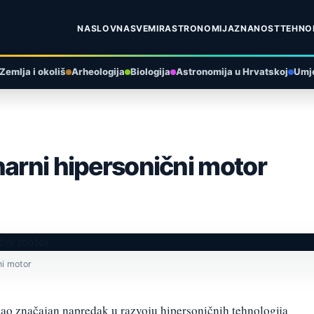
NASLOVNA
SVEMIR
ASTRONOMIJA
ZNANOST
TEHNO
Zemlja i okoliš
Arheologija
Biologija
Astronomija u Hrvatskoj
Umje
narni hipersonični motor
ni motor
ao značajan napredak u razvoju hipersoničnih tehnologija