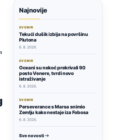
Najnovije
SVEMIR
Tekući dušik izbija na površinu
Plutona
6. 8. 2026.
m
SVEMIR
Oceani su nekoć prekrivali 90
posto Venere, tvrdi novo
istraživanje
6. 8. 2026.
g
SVEMIR
Perseverance s Marsa snimio
Zemlju kako nestaje iza Fobosa
6. 8. 2026.
Sve novosti