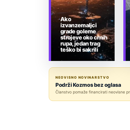
Ako
izvanzemaljci
grade goleme
strojeve oko crnih
rupa, jedan trag
teško bi sakrili
TEHNOLOGIJA
NEOVISNO NOVINARSTVO
Podrži Kozmos bez oglasa
Članstvo pomaže financirati neovisne pri