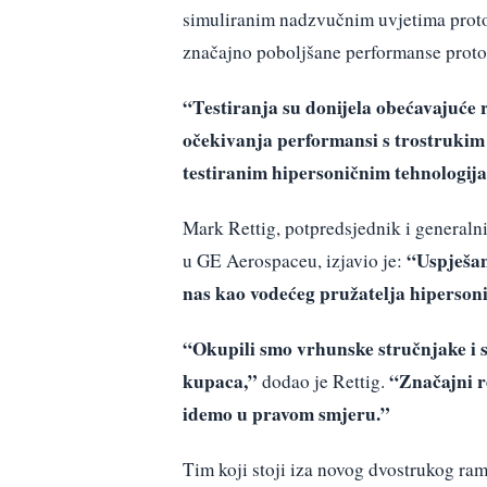
simuliranim nadzvučnim uvjetima protoka
značajno poboljšane performanse proto
“Testiranja su donijela obećavajuće r
očekivanja performansi s trostruki
testiranim hipersoničnim tehnologij
Mark Rettig, potpredsjednik i general
“Uspješan
u GE Aerospaceu, izjavio je:
nas kao vodećeg pružatelja hiperson
“Okupili smo vrhunske stručnjake i s
kupaca,”
“Značajni r
dodao je Rettig.
idemo u pravom smjeru.”
Tim koji stoji iza novog dvostrukog ra