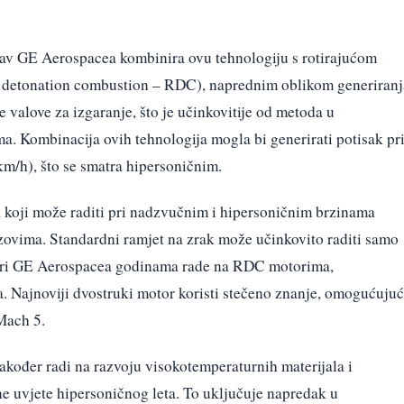
tav GE Aerospacea kombinira ovu tehnologiju s rotirajućom
g detonation combustion – RDC), naprednim oblikom generiranj
e valove za izgaranje, što je učinkovitije od metoda u
 Kombinacija ovih tehnologija mogla bi generirati potisak pr
m/h), što se smatra hipersoničnim.
a koji može raditi pri nadzvučnim i hipersoničnim brzinama
azovima. Standardni ramjet na zrak može učinkovito raditi samo
jeri GE Aerospacea godinama rade na RDC motorima,
a. Najnoviji dvostruki motor koristi stečeno znanje, omogućujuć
Mach 5.
akođer radi na razvoju visokotemperaturnih materijala i
ne uvjete hipersoničnog leta. To uključuje napredak u