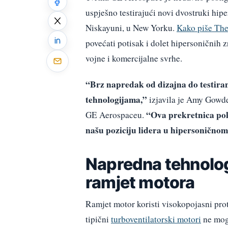
uspješno testirajući novi dvostruki hi
Niskayuni, u New Yorku.
Kako piše The
povećati potisak i dolet hipersoničnih z
vojne i komercijalne svrhe.
“Brz napredak od dizajna do testira
tehnologijama,”
izjavila je Amy Gowder
“Ova prekretnica pok
GE Aerospaceu.
našu poziciju lidera u hipersoničnom
Napredna tehnolog
ramjet motora
Ramjet motor koristi visokopojasni prot
tipični
turboventilatorski motori
ne mogu