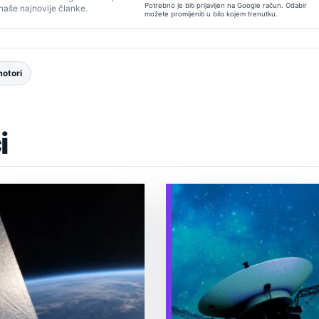
Potrebno je biti prijavljen na Google račun. Odabir
 naše najnovije članke.
možete promijeniti u bilo kojem trenutku.
motori
i