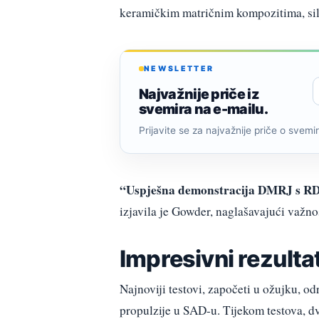
keramičkim matričnim kompozitima, silic
NEWSLETTER
Najvažnije priče iz
svemira na e-mailu.
Prijavite se za najvažnije priče o svemiru
“Uspješna demonstracija DMRJ s RDC
izjavila je Gowder, naglašavajući važno
Impresivni rezultat
Najnoviji testovi, započeti u ožujku, 
propulzije u SAD-u. Tijekom testova, dv