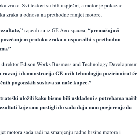
 zraka. Svi testovi su bili uspješni, a motor je pokazao
ka zraka u odnosu na prethodne ramjet motore.
ezultate,”
“premašujući
izjavili su iz GE Aerospacea,
m povećanjem protoka zraka u usporedbi s prethodno
ama.”
ni direktor Edison Works Business and Technology Developmen
 razvoj i demonstracija GE-ovih tehnologija pozicionirat ć
ičnih pogonskih sustava za naše kupce.”
trateški uložili kako bismo bili usklađeni s potrebama naši
ezultati koje smo postigli do sada daju nam povjerenje da
mjet motora sada radi na smanjenju radne brzine motora i