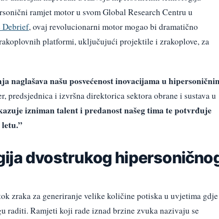
personični ramjet motor u svom Global Research Centru u
 Debrief
, ovaj revolucionarni motor mogao bi dramatično
rakoplovnih platformi, uključujući projektile i zrakoplove, za
nja naglašava našu posvećenost inovacijama u hipersonični
, predsjednica i izvršna direktorica sektora obrane i sustava u
azuje izniman talent i predanost našeg tima te potvrđuje
 letu.”
ija dvostrukog hipersonično
ok zraka za generiranje velike količine potiska u uvjetima gdje
 raditi. Ramjeti koji rade iznad brzine zvuka nazivaju se