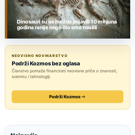
Dinosauri su se možda pojavili 10 milijuna
godina ranije nego što smo mislili
PALEONTOLOGIJA
NEOVISNO NOVINARSTVO
Podrži Kozmos bez oglasa
Članstvo pomaže financirati neovisne priče o znanosti,
svemiru i tehnologiji.
Podrži Kozmos