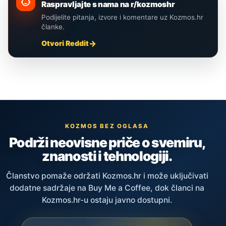
Raspravljajte s nama na r/kozmoshr
Podijelite pitanja, izvore i komentare uz Kozmos.hr
članke.
Otvori Reddit
KOZMOS BEZ OGLASA
Podrži neovisne priče o svemiru,
znanosti i tehnologiji.
Članstvo pomaže održati Kozmos.hr i može uključivati
dodatne sadržaje na Buy Me a Coffee, dok članci na
Kozmos.hr-u ostaju javno dostupni.