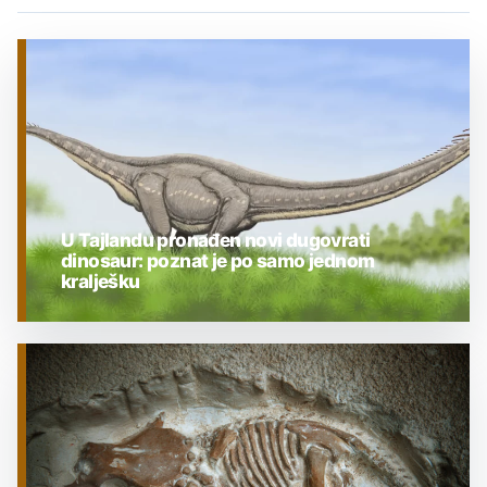
U Tajlandu pronađen novi dugovrati
dinosaur: poznat je po samo jednom
kralješku
PALEONTOLOGIJA