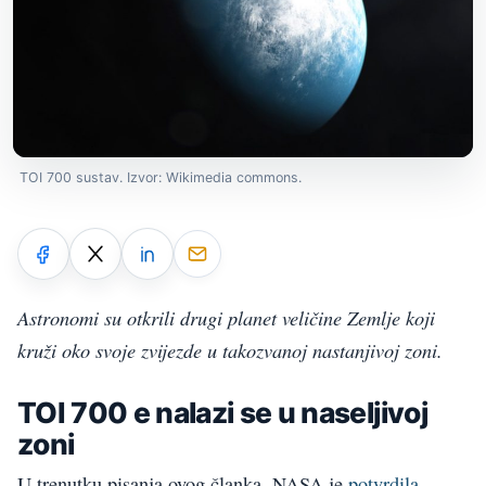
TOI 700 sustav. Izvor: Wikimedia commons.
Astronomi su otkrili drugi planet veličine Zemlje koji
kruži oko svoje zvijezde u takozvanoj nastanjivoj zoni.
TOI 700 e nalazi se u naseljivoj
zoni
U trenutku pisanja ovog članka, NASA je
potvrdila