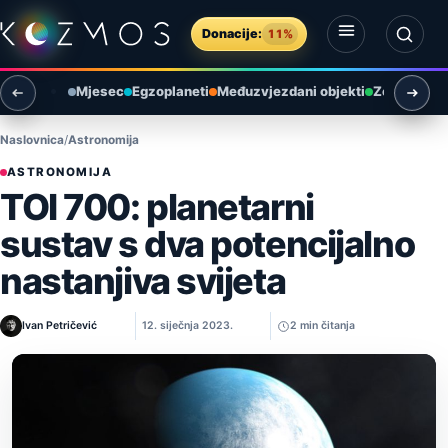
Preskoči na sadržaj
Donacije:
11%
Otvori izbornik
Otvori pretragu
Mjesec
Egzoplaneti
Međuzvjezdani objekti
Zemlja i ok
Naslovnica
Astronomija
ASTRONOMIJA
TOI 700: planetarni
sustav s dva potencijalno
nastanjiva svijeta
Ivan Petričević
12. siječnja 2023.
2 min čitanja