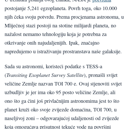
postojanje 5,241 egzoplaneta. Povrh toga, oko 10.000
njih čeka svoju potvrdu. Prema procjenama astronoma, u
Mliječnoj stazi postoji na stotine milijardi planeta, no
nažalost nemamo tehnologiju koja je potrebna za
otkrivanje onih najudaljenijih. Ipak, značajno
napredujemo u istraživanju prostranstava naše galaksije.
Sada su astronomi, koristeći podatke s TESS-a
Transiting Exoplanet Survey Satellite
(
), pronašli svijet
veličine Zemlje nazvan TOI 700 e. Ovaj stjenoviti svijet
uzbudljiv je jer ima oko 95 posto veličine Zemlje, ali
ono što ga čini još privlačnijim astronomima jest to što
planet kruži oko svoje zvijezde domaćina, TOI 700, u
naseljivoj zoni – odgovarajućoj udaljenosti od zvijezde
koja omogućava prisutnost tekuće vode na površini