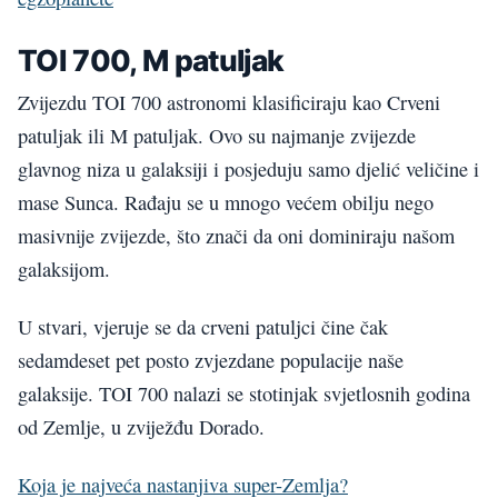
TOI 700, M patuljak
Zvijezdu TOI 700 astronomi klasificiraju kao Crveni
patuljak ili M patuljak. Ovo su najmanje zvijezde
glavnog niza u galaksiji i posjeduju samo djelić veličine i
mase Sunca. Rađaju se u mnogo većem obilju nego
masivnije zvijezde, što znači da oni dominiraju našom
galaksijom.
U stvari, vjeruje se da crveni patuljci čine čak
sedamdeset pet posto zvjezdane populacije naše
galaksije. TOI 700 nalazi se stotinjak svjetlosnih godina
od Zemlje, u zviježđu Dorado.
Koja je najveća nastanjiva super-Zemlja?