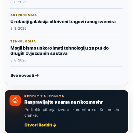
8. 8. 2026.
ASTRONOMIJA
U rotaciji galaksija otkriveni tragovi ranog svemira
8. 8. 2026.
TEHNOLOGIJA
Mogli bismo uskoro imati tehnologiju za put do
drugih zvjezdanih sustava
8. 8. 2026.
Sve novosti
REDDIT ZAJEDNICA
Raspravljajte s nama na r/kozmoshr
Podijelite pitanja, izvore i komentare uz Kozmos.hr
članke.
Otvori Reddit