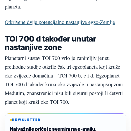
planeta.
Otkrivene dvije potencijalno nastanjive egzo-Zemlje
TOI 700 d također unutar
nastanjive zone
Planetarni sustav TOI 700 vrlo je zanimljiv jer su
prethodne studije otkrile čak tri egzoplaneta koji kruže
oko zvijezde domaćina – TOI 700 b, c i d. Egzoplanet
TOI 700 d također kruži oko zvijezde u nastanjivoj zoni.
Međutim, znanstvenici nisu bili sigurni postoji li četvrti
planet koji kruži oko TOI 700.
NEWSLETTER
Najvažnije priče iz svemira na e-mailu.