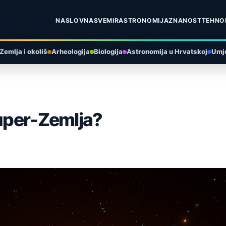
NASLOVNA
SVEMIR
ASTRONOMIJA
ZNANOST
TEHNO
Zemlja i okoliš
Arheologija
Biologija
Astronomija u Hrvatskoj
Umje
super-Zemlja?