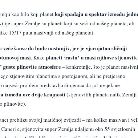
koji spadaju u spektar između jedn
mlju kao bilo koji planet
vitije super-Zemlje su planeti koji su veći od našeg planeta, ali
like 15/17 puta masivniji od našeg planeta).
a veće šanse da bude nastanjiv, jer je vjerojatno sličniji
eptunovoj masi
planeti ‘rastu’ u masi njihove stjenovite
. Kako
’ guste plinovite atmosfere
– konkretnije, što je planet masivni
nego stjenovitim planetima s postojanom, ali ne pretjerano
najveći problem predstavlja činjenica da još uvijek ne
ca između ove dvije krajnosti
(stjenovitih planeta nalik Zemlji 
o plinovite).
lanet preblizu svojoj matičnoj zvijezdi – ma koliko masivan i vel
5 Cancri e, stjenovita super-Zemlja udaljenu oko 55 svjetlosnih