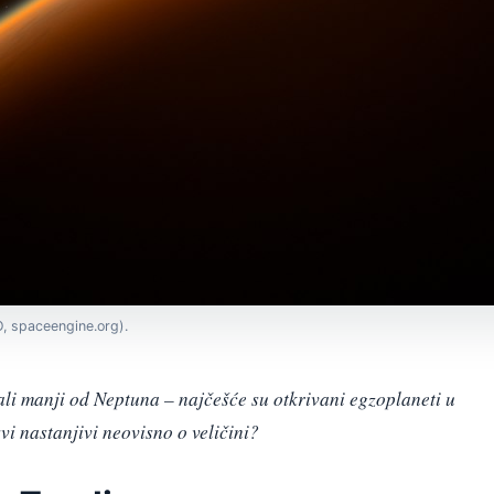
, spaceengine.org).
ali manji od Neptuna – najčešće su otkrivani egzoplaneti u
svi nastanjivi neovisno o veličini?