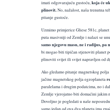
koja će uk
imati odgovarajuću gustoću,
plinovit.
No, nažalost, naša trenutna te
pitanje gustoće.
Uzmimo primjerice Gliese 581c, planet 
puta masivniji od Zemlje i nalazi se un
samo njegovu masu, ne i radijus, pa 
bi mogao biti tipičan stjenoviti planet 
plinoviti svijet ili svijet napravljen od 
Ako gledamo pitanje magnetskog polja n
r
jačine magnetskog polja egzoplaneta
paralelama i drugim podatcima, no i dal
Zemlje vjerojatno biti domaćini jakim 
Dovoljno je pogledati u naše neposredno
samo jedan od ova dva planeta ima znač