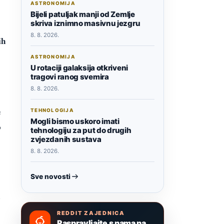
ASTRONOMIJA
Bijeli patuljak manji od Zemlje
skriva iznimno masivnu jezgru
8. 8. 2026.
ih
ASTRONOMIJA
U rotaciji galaksija otkriveni
tragovi ranog svemira
8. 8. 2026.
e
TEHNOLOGIJA
Mogli bismo uskoro imati
o
tehnologiju za put do drugih
zvjezdanih sustava
8. 8. 2026.
Sve novosti
i
REDDIT ZAJEDNICA
Raspravljajte s nama na