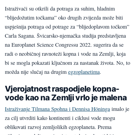
Istraživači su otkrili da potraga za suhim, hladnim
“blijedožutim točkama” oko drugih zvijezda može biti
uspješnija potraga od potrage za “blijedoplavom točkom”
Carla Sagana. Švicarsko-njemačka studija predstavljena
na Europlanet Science Congressu 2022. sugerira da se
radi o neobičnoj ravnoteži kopna i vode na Zemlji, koja
bi se mogla pokazati ključnom za nastanak života. No, to
možda nije slučaj na drugim
egzoplanetima
.
Vjerojatnost raspodjele kopna-
vode kao na Zemlji vrlo je malena
Istraživanje Tilmana Spohna i Dennisa Höninga
imalo je
za cilj utvrditi kako kontinenti i ciklusi vode mogu
oblikovati razvoj zemljolikih egzoplaneta. Prema