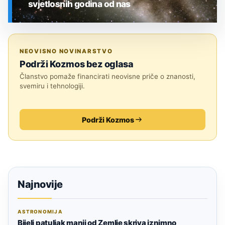
svjetlosnih godina od nas
SVEMIR
NEOVISNO NOVINARSTVO
Podrži Kozmos bez oglasa
Članstvo pomaže financirati neovisne priče o znanosti,
svemiru i tehnologiji.
Podrži Kozmos
Najnovije
ASTRONOMIJA
Bijeli patuljak manji od Zemlje skriva iznimno