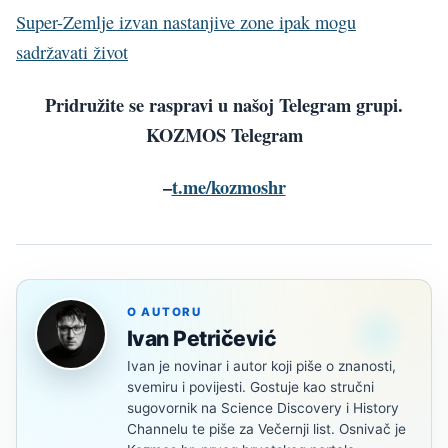
Super-Zemlje izvan nastanjive zone ipak mogu
sadržavati život
Pridružite se raspravi u našoj Telegram grupi.
KOZMOS Telegram
–
t.me/kozmoshr
O AUTORU
Ivan Petričević
Ivan je novinar i autor koji piše o znanosti,
svemiru i povijesti. Gostuje kao stručni
sugovornik na Science Discovery i History
Channelu te piše za Večernji list. Osnivač je