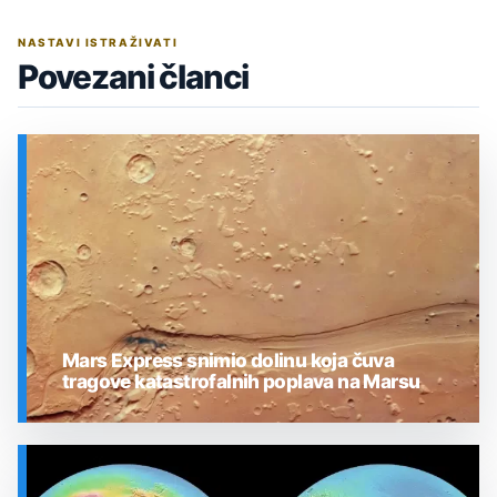
NASTAVI ISTRAŽIVATI
Povezani članci
Mars Express snimio dolinu koja čuva
tragove katastrofalnih poplava na Marsu
SVEMIR