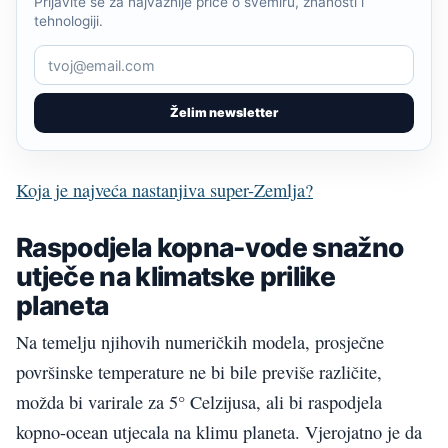
Prijavite se za najvažnije priče o svemiru, znanosti i
tehnologiji.
Želim newsletter
Koja je najveća nastanjiva super-Zemlja?
Raspodjela kopna-vode snažno
utječe na klimatske prilike
planeta
Na temelju njihovih numeričkih modela, prosječne
površinske temperature ne bi bile previše različite,
možda bi varirale za 5° Celzijusa, ali bi raspodjela
kopno-ocean utjecala na klimu planeta. Vjerojatno je da