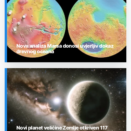
Nova analiza Marsa donosi uvjerljiv dokaz
drevnog oceana
SVEMIR
Novi planet veličine Zemlje otkriven 117