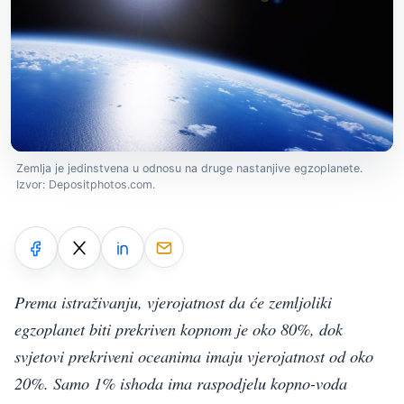
Zemlja je jedinstvena u odnosu na druge nastanjive egzoplanete.
Izvor: Depositphotos.com.
Prema istraživanju, vjerojatnost da će zemljoliki
egzoplanet biti prekriven kopnom je oko 80%, dok
svjetovi prekriveni oceanima imaju vjerojatnost od oko
20%. Samo 1% ishoda ima raspodjelu kopno-voda