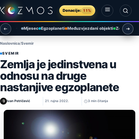
Preskoči na sadržaj
Donacije:
11%
Otvori izbornik
Otvori pretragu
Mjesec
Egzoplaneti
Međuzvjezdani objekti
Zemlja i ok
Naslovnica
Svemir
SVEMIR
Zemlja je jedinstvena u
odnosu na druge
nastanjive egzoplanete
Ivan Petričević
21. rujna 2022.
3 min čitanja