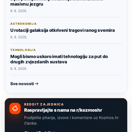
masivnu jezgru
8. 8. 2026.
ASTRONOMIJA
U rotaciji galaksija otkriveni tragovi ranog svemira
8. 8. 2026.
TEHNOLOGIJA
Mogli bismo uskoro imati tehnologiju za put do
drugih zvjezdanih sustava
8. 8. 2026.
Sve novosti
REDDIT ZAJEDNICA
Raspravljajte s nama na r/kozmoshr
Podijelite pitanja, izvore i komentare uz Kozmos.hr
članke.