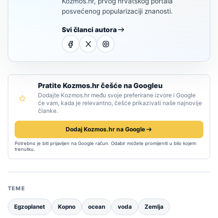
Kozmos.hr, prvog hrvatskog portala
posvećenog popularizaciji znanosti.
Svi članci autora
Pratite Kozmos.hr češće na Googleu
Dodajte Kozmos.hr među svoje preferirane izvore i Google
će vam, kada je relevantno, češće prikazivati naše najnovije
članke.
Dodaj Kozmos.hr na Google
Potrebno je biti prijavljen na Google račun. Odabir možete promijeniti u bilo kojem
trenutku.
TEME
Egzoplanet
Kopno
ocean
voda
Zemlja