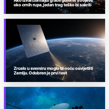
Ako izvanzemaljci grade goleme strojeve
oko crnih rupa, jedan trag teško bi sakrili
TEHNOLOGIJA
Zrcalo u svemiru moglo bi noću osvijetliti
Zemlju. Odobren je prvi test
TEHNOLOGIJA