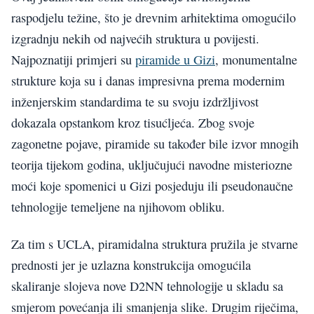
raspodjelu težine, što je drevnim arhitektima omogućilo
izgradnju nekih od najvećih struktura u povijesti.
Najpoznatiji primjeri su
piramide u Gizi
, monumentalne
strukture koja su i danas impresivna prema modernim
inženjerskim standardima te su svoju izdržljivost
dokazala opstankom kroz tisućljeća. Zbog svoje
zagonetne pojave, piramide su također bile izvor mnogih
teorija tijekom godina, uključujući navodne misteriozne
moći koje spomenici u Gizi posjeduju ili pseudonaučne
tehnologije temeljene na njihovom obliku.
Za tim s UCLA, piramidalna struktura pružila je stvarne
prednosti jer je uzlazna konstrukcija omogućila
skaliranje slojeva nove D2NN tehnologije u skladu sa
smjerom povećanja ili smanjenja slike. Drugim riječima,