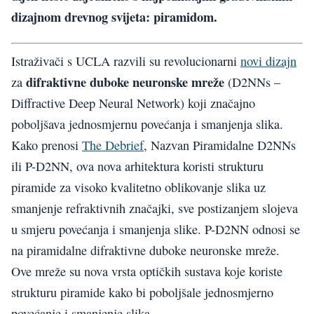
dizajnom drevnog svijeta: piramidom.
Istraživači s UCLA razvili su revolucionarni
novi dizajn
difraktivne duboke neuronske mreže
za
(D2NNs –
Diffractive Deep Neural Network) koji značajno
poboljšava jednosmjernu povećanja i smanjenja slika.
Kako prenosi
The Debrief
, Nazvan Piramidalne D2NNs
ili P-D2NN, ova nova arhitektura koristi strukturu
piramide za visoko kvalitetno oblikovanje slika uz
smanjenje refraktivnih značajki, sve postizanjem slojeva
u smjeru povećanja i smanjenja slike. P-D2NN odnosi se
na piramidalne difraktivne duboke neuronske mreže.
Ove mreže su nova vrsta optičkih sustava koje koriste
strukturu piramide kako bi poboljšale jednosmjerno
povećanje i smanjenje slika.