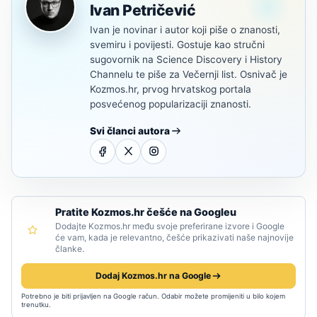
Ivan Petričević
Ivan je novinar i autor koji piše o znanosti,
svemiru i povijesti. Gostuje kao stručni
sugovornik na Science Discovery i History
Channelu te piše za Večernji list. Osnivač je
Kozmos.hr, prvog hrvatskog portala
posvećenog popularizaciji znanosti.
Svi članci autora
Pratite Kozmos.hr češće na Googleu
Dodajte Kozmos.hr među svoje preferirane izvore i Google
će vam, kada je relevantno, češće prikazivati naše najnovije
članke.
Dodaj Kozmos.hr na Google
Potrebno je biti prijavljen na Google račun. Odabir možete promijeniti u bilo kojem
trenutku.