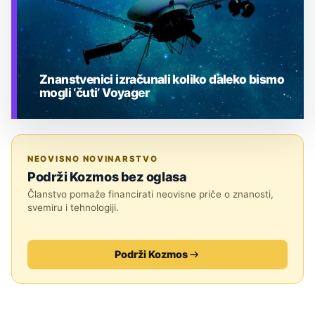
Znanstvenici izračunali koliko daleko bismo
mogli ‘čuti’ Voyager
TEHNOLOGIJA
NEOVISNO NOVINARSTVO
Podrži Kozmos bez oglasa
Članstvo pomaže financirati neovisne priče o znanosti,
svemiru i tehnologiji.
Podrži Kozmos