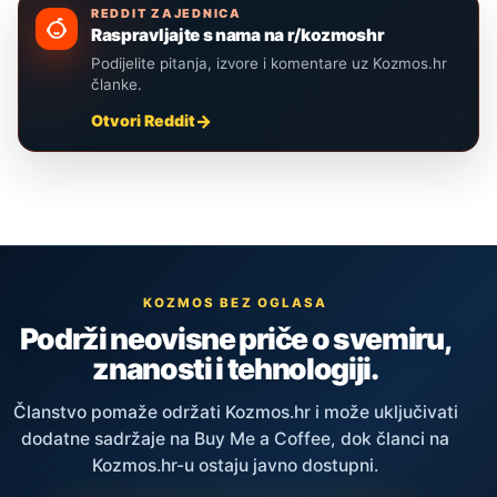
REDDIT ZAJEDNICA
Raspravljajte s nama na r/kozmoshr
Podijelite pitanja, izvore i komentare uz Kozmos.hr
članke.
Otvori Reddit
KOZMOS BEZ OGLASA
Podrži neovisne priče o svemiru,
znanosti i tehnologiji.
Članstvo pomaže održati Kozmos.hr i može uključivati
dodatne sadržaje na Buy Me a Coffee, dok članci na
Kozmos.hr-u ostaju javno dostupni.