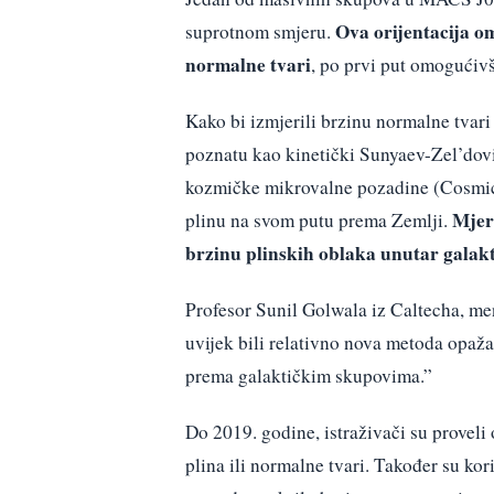
Ova orijentacija o
suprotnom smjeru.
normalne tvari
, po prvi put omogućivš
Kako bi izmjerili brzinu normalne tvari 
poznatu kao kinetički Sunyaev-Zel’dovic
kozmičke mikrovalne pozadine (Cosmic
Mjer
plinu na svom putu prema Zemlji.
brzinu plinskih oblaka unutar galak
Profesor Sunil Golwala iz Caltecha, men
uvijek bili relativno nova metoda opaž
prema galaktičkim skupovima.”
Do 2019. godine, istraživači su proveli
plina ili normalne tvari. Također su kor