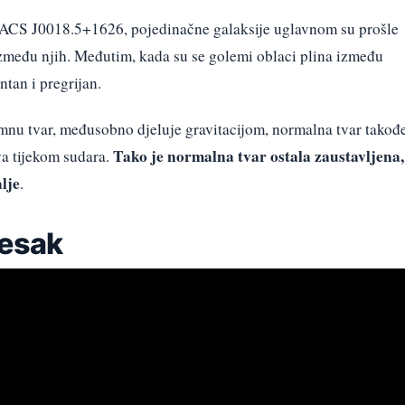
ACS J0018.5+1626, pojedinačne galaksije uglavnom su prošle
među njih. Međutim, kada su se golemi oblaci plina između
ntan i pregrijan.
amnu tvar, međusobno djeluje gravitacijom, normalna tvar takođ
Tako je normalna tvar ostala zaustavljena,
va tijekom sudara.
lje
.
jesak