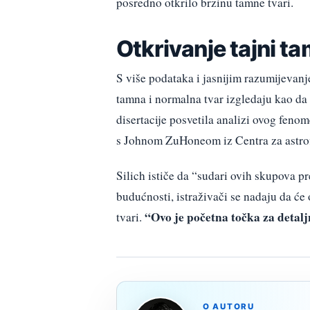
posredno otkrilo brzinu tamne tvari.
Otkrivanje tajni ta
S više podataka i jasnijim razumijevanje
tamna i normalna tvar izgledaju kao da
disertacije posvetila analizi ovog feno
s Johnom ZuHoneom iz Centra za astrof
Silich ističe da “sudari ovih skupova p
budućnosti, istraživači se nadaju da će 
“Ovo je početna točka za detalj
tvari.
O AUTORU