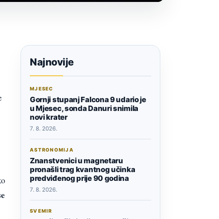
Najnovije
MJESEC
e
Gornji stupanj Falcona 9 udario je
u Mjesec, sonda Danuri snimila
novi krater
7. 8. 2026.
ASTRONOMIJA
Znanstvenici u magnetaru
pronašli trag kvantnog učinka
predviđenog prije 90 godina
ko
7. 8. 2026.
se
SVEMIR