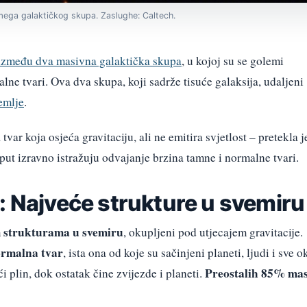
 mega galaktičkog skupa. Zaslughe: Caltech.
 između dva masivna galaktička skupa
, u kojoj su se golemi
alne tvari. Ova dva skupa, koji sadrže tisuće galaksija, udaljeni
emlje
.
tvar koja osjeća gravitaciju, ali ne emitira svjetlost – pretekla j
ut izravno istražuju odvajanje brzina tamne i normalne tvari.
: Najveće strukture u svemiru
m strukturama u svemiru
, okupljeni pod utjecajem gravitacije.
ormalna tvar
, ista ona od koje su sačinjeni planeti, ljudi i sve o
Preostalih 85% ma
i plin, dok ostatak čine zvijezde i planeti.