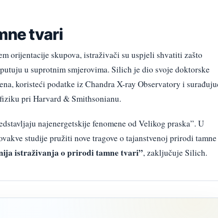
mne tvari
m orijentacije skupova, istraživači su uspjeli shvatiti zašto
 putuju u suprotnim smjerovima. Silich je dio svoje doktorske
mena, koristeći podatke iz Chandra X-ray Observatory i surađuju
iziku pri Harvard & Smithsonianu.
redstavljaju najenergetskije fenomene od Velikog praska”. U
ovakve studije pružiti nove tragove o tajanstvenoj prirodi tamne
nija istraživanja o prirodi tamne tvari”
, zaključuje Silich.