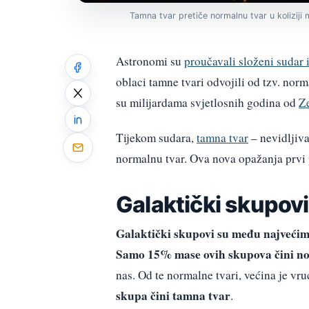
Tamna tvar pretiče normalnu tvar u koliziji
Astronomi su
proučavali složeni sudar
oblaci tamne tvari odvojili od tzv. norm
su milijardama svjetlosnih godina od
Z
Tijekom sudara,
tamna tvar
– nevidljiva 
normalnu tvar. Ova nova opažanja prvi p
Galaktički skupovi
Galaktički skupovi su među najveći
Samo 15% mase ovih skupova čini n
nas. Od te normalne tvari, većina je vruć
skupa čini tamna tvar
.