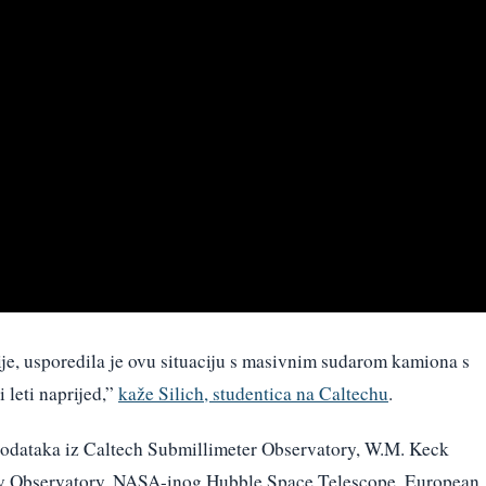
ije, usporedila je ovu situaciju s masivnim sudarom kamiona s
 leti naprijed,”
kaže Silich, studentica na Caltechu
.
 podataka iz Caltech Submillimeter Observatory, W.M. Keck
y Observatory, NASA-inog Hubble Space Telescope, European