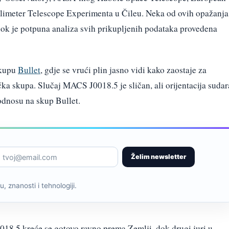
imeter Telescope Experimenta u Čileu. Neka od ovih opažanja
 dok je potpuna analiza svih prikupljenih podataka provedena
skupu
Bullet
, gdje se vrući plin jasno vidi kako zaostaje za
ka skupa. Slučaj MACS J0018.5 je sličan, ali orijentacija sudar
 odnosu na skup Bullet.
Želim newsletter
, znanosti i tehnologiji.
8.5 kreće se gotovo ravno prema Zemlji, dok drugi juri u