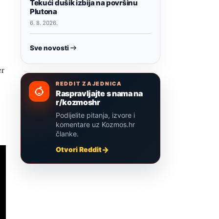
Tekući dušik izbija na površinu
Plutona
6. 8. 2026.
Sve novosti
er
REDDIT ZAJEDNICA
Raspravljajte s nama na
r/kozmoshr
Podijelite pitanja, izvore i
komentare uz Kozmos.hr
članke.
Otvori Reddit