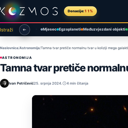
Preskoči na sadržaj
Donacije:
11%
Istraži
Mjesec
Egzoplaneti
Međuzvjezdani objekti
Naslovnica
Astronomija
Tamna tvar pretiče normalnu tvar u koliziji mega galak
ASTRONOMIJA
Tamna tvar pretiče normalnu
Ivan Petričević
25. srpnja 2024.
4 min čitanja