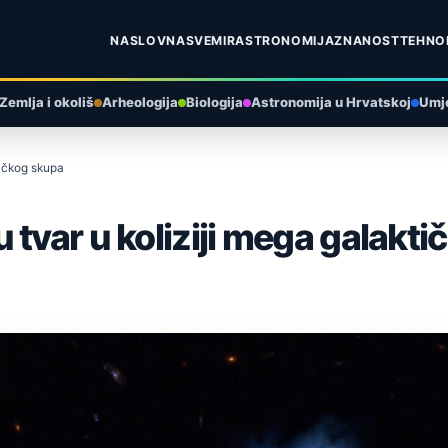
NASLOVNA
SVEMIR
ASTRONOMIJA
ZNANOST
TEHNO
Zemlja i okoliš
Arheologija
Biologija
Astronomija u Hrvatskoj
Umje
tičkog skupa
 tvar u koliziji mega galakt