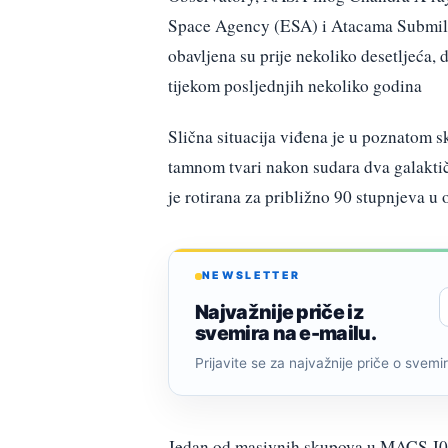
Space Agency (ESA) i Atacama Submill
obavljena su prije nekoliko desetljeća,
tijekom posljednjih nekoliko godina
Slična situacija viđena je u poznatom 
tamnom tvari nakon sudara dva galaktič
je rotirana za približno 90 stupnjeva u
NEWSLETTER
Najvažnije priče iz
svemira na e-mailu.
Prijavite se za najvažnije priče o svemiru
Jedan od masivnih skupova u MACS J001