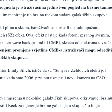
mogućila je istraživačima jedinstven pogled na brzine tamne
i im mapiranje tih brzina tijekom sudara galaktičkih skupova.
ili plina u skupu, istraživači su koristili metodu opažanja
h (SZ) efekt. Ovaj efekt nastaje kada fotoni iz ranog svemira,
 microwave background ili CMB), skreću od elektrona u vruć
enjem promjene svjetline CMB-a, istraživači mogu odrediti
tičkih skupova
.
tor Emily Silich, ističe da su “Sunyaev-Zeldovich efekti još
anja kada smo 2006. prvi put usmjerili novu kameru na CSO
 ova mjerenja u nekoliko galaktičkih skupova, otkrivajući brzin
istili Keck za mjerenje brzine galaksija u skupu, što im je