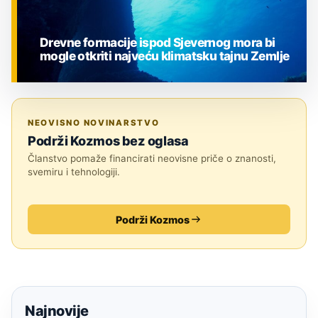
Drevne formacije ispod Sjevernog mora bi
mogle otkriti najveću klimatsku tajnu Zemlje
ZNANOST
NEOVISNO NOVINARSTVO
Podrži Kozmos bez oglasa
Članstvo pomaže financirati neovisne priče o znanosti,
svemiru i tehnologiji.
Podrži Kozmos
Najnovije