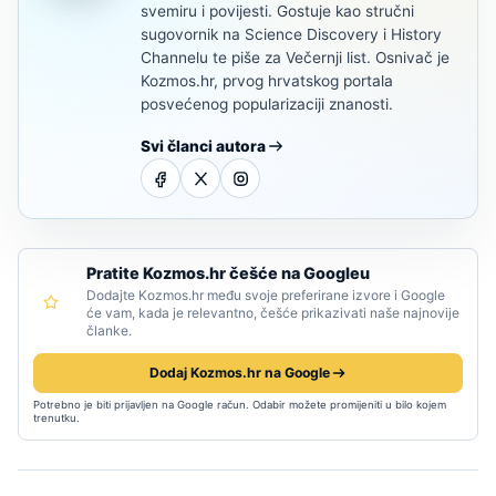
svemiru i povijesti. Gostuje kao stručni
sugovornik na Science Discovery i History
Channelu te piše za Večernji list. Osnivač je
Kozmos.hr, prvog hrvatskog portala
posvećenog popularizaciji znanosti.
Svi članci autora
Pratite Kozmos.hr češće na Googleu
Dodajte Kozmos.hr među svoje preferirane izvore i Google
će vam, kada je relevantno, češće prikazivati naše najnovije
članke.
Dodaj Kozmos.hr na Google
Potrebno je biti prijavljen na Google račun. Odabir možete promijeniti u bilo kojem
trenutku.