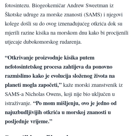
fotosintezu. Biogeokemičar Andrew Sweetman iz
Škotske udruge za morske znanosti (SAMS) i njegovi
kolege došli su do ovog iznenađujućeg otkrića dok su
mjerili razine kisika na morskom dnu kako bi procijenili
utjecaje dubokomorskog rudarenja.
“Otkrivanje proizvodnje kisika putem
nefotosintetskog procesa zahtijeva da ponovno
razmislimo kako je evolucija složenog života na
planeti mogla započeti,”
kaže morski znanstvenik iz
SAMS-a Nicholas Owens, koji nije bio uključen u
“Po mom mišljenju, ovo je jedno od
istraživanje.
najuzbudljivijih otkrića u morskoj znanosti u
posljednje vrijeme.”