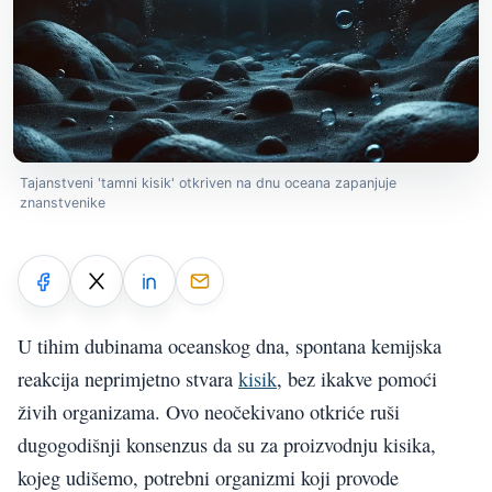
Tajanstveni 'tamni kisik' otkriven na dnu oceana zapanjuje
znanstvenike
U tihim dubinama oceanskog dna, spontana kemijska
reakcija neprimjetno stvara
kisik
, bez ikakve pomoći
živih organizama. Ovo neočekivano otkriće ruši
dugogodišnji konsenzus da su za proizvodnju kisika,
kojeg udišemo, potrebni organizmi koji provode