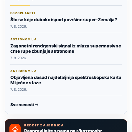
EGZOPLANETI
Što se krije duboko ispod površine super-Zemalja?
7. 8. 2026.
ASTRONOMIJA
Zagonetni rendgenski signal iz mlaza supermasivne
crne rupe zbunjuje astronome
7. 8. 2026.
ASTRONOMIJA
Objavljena dosad najdetaljnija spektroskopska karta
Mliječne staze
7. 8. 2026.
Sve novosti
REDDIT ZAJEDNICA
Raspravljajte s nama na r/kozmoshr