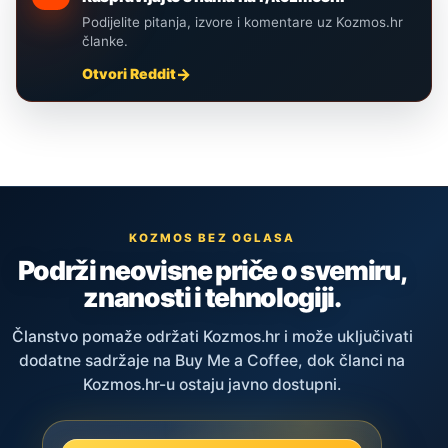
Podijelite pitanja, izvore i komentare uz Kozmos.hr
članke.
Otvori Reddit
KOZMOS BEZ OGLASA
Podrži neovisne priče o svemiru,
znanosti i tehnologiji.
Članstvo pomaže održati Kozmos.hr i može uključivati
dodatne sadržaje na Buy Me a Coffee, dok članci na
Kozmos.hr-u ostaju javno dostupni.