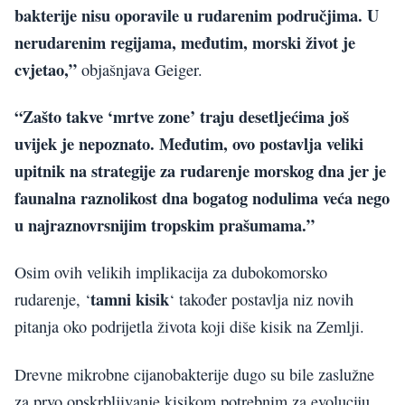
bakterije nisu oporavile u rudarenim područjima. U
nerudarenim regijama, međutim, morski život je
cvjetao,”
objašnjava Geiger.
“Zašto takve ‘mrtve zone’ traju desetljećima još
uvijek je nepoznato. Međutim, ovo postavlja veliki
upitnik na strategije za rudarenje morskog dna jer je
faunalna raznolikost dna bogatog nodulima veća nego
u najraznovrsnijim tropskim prašumama.”
Osim ovih velikih implikacija za dubokomorsko
tamni kisik
rudarenje, ‘
‘ također postavlja niz novih
pitanja oko podrijetla života koji diše kisik na Zemlji.
Drevne mikrobne cijanobakterije dugo su bile zaslužne
za prvo opskrbljivanje kisikom potrebnim za evoluciju