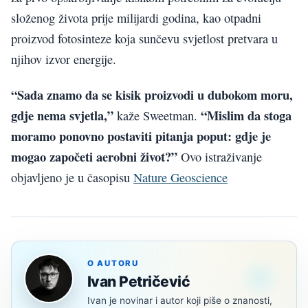
složenog života prije milijardi godina, kao otpadni
proizvod fotosinteze koja sunčevu svjetlost pretvara u
njihov izvor energije.
“Sada znamo da se kisik proizvodi u dubokom moru,
gdje nema svjetla,”
“Mislim da stoga
kaže Sweetman.
moramo ponovno postaviti pitanja poput: gdje je
mogao započeti aerobni život?”
Ovo istraživanje
objavljeno je u časopisu
Nature Geoscience
O AUTORU
Ivan Petričević
Ivan je novinar i autor koji piše o znanosti,