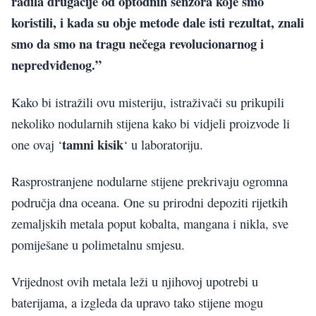
radila drugačije od optodnih senzora koje smo
koristili, i kada su obje metode dale isti rezultat, znali
smo da smo na tragu nečega revolucionarnog i
nepredviđenog.”
Kako bi istražili ovu misteriju, istraživači su prikupili
nekoliko nodularnih stijena kako bi vidjeli proizvode li
tamni kisik
one ovaj ‘
‘ u laboratoriju.
Rasprostranjene nodularne stijene prekrivaju ogromna
područja dna oceana. One su prirodni depoziti rijetkih
zemaljskih metala poput kobalta, mangana i nikla, sve
pomiješane u polimetalnu smjesu.
Vrijednost ovih metala leži u njihovoj upotrebi u
baterijama, a izgleda da upravo tako stijene mogu