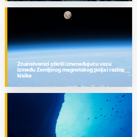
ZNANOST
Znanstvenici otkrili iznenađujuću vezu
između Zemljinog magnetskog polja i razine
kisika
ZNANOST