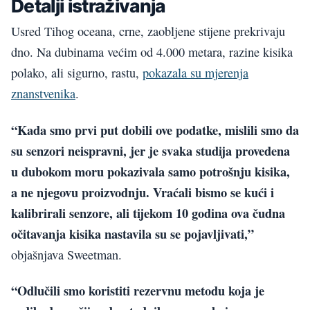
Detalji istraživanja
Usred Tihog oceana, crne, zaobljene stijene prekrivaju
dno. Na dubinama većim od 4.000 metara, razine kisika
polako, ali sigurno, rastu,
pokazala su mjerenja
znanstvenika
.
“Kada smo prvi put dobili ove podatke, mislili smo da
su senzori neispravni, jer je svaka studija provedena
u dubokom moru pokazivala samo potrošnju kisika,
a ne njegovu proizvodnju. Vraćali bismo se kući i
kalibrirali senzore, ali tijekom 10 godina ova čudna
očitavanja kisika nastavila su se pojavljivati,”
objašnjava Sweetman.
“Odlučili smo koristiti rezervnu metodu koja je