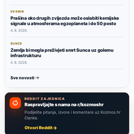
SVEMIR
Prašina oko drugih zvijezda može oslabiti kemijske
signale u atmosferama egzoplaneta i do 50 posto
4. 8. 2026.
SUNCE
Zemlja bi mogla preživjeti smrt Sunca uz golemu
infrastrukturu
4. 8. 2026.
Sve novosti
REDDIT ZAJEDNICA
Raspravljajte s nama na r/kozmoshr
Podijelite pitanja, izvore i komentare uz Kozmos.hr
članke.
Otvori Reddit