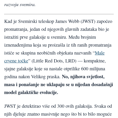
razvoju svemira.
Kad je Svemirski teleskop James Webb (JWST) započeo
promatranja, jedan od njegovih glavnih zadataka bio je
istražiti prve galaksije u svemiru. Među brojnim
iznenađenjima koja su proizašla iz tih ranih promatranja
ističe se skupina neobičnih objekata nazvanih “
Male
crvene točke
” (Little Red Dots, LRD) — kompaktne,
sjajne galaksije koje su nastale otprilike 600 milijuna
No, njihova svjetlost,
godina nakon Velikog praska.
masa i ponašanje ne uklapaju se u nijedan dosadašnji
model galaktičke evolucije.
JWST je detektirao više od 300 ovih galaksija. Svaka od
njih djeluje znatno masivnije nego što bi to bilo moguće