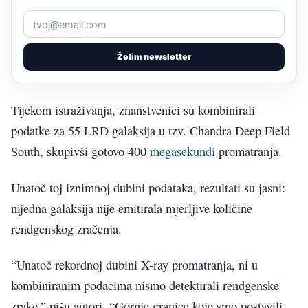
Želim newsletter
Tijekom istraživanja, znanstvenici su kombinirali
podatke za 55 LRD galaksija u tzv. Chandra Deep Field
South, skupivši gotovo 400
megasekundi
promatranja.
Unatoč toj iznimnoj dubini podataka, rezultati su jasni:
nijedna galaksija nije emitirala mjerljive količine
rendgenskog zračenja.
“Unatoč rekordnoj dubini X-ray promatranja, ni u
kombiniranim podacima nismo detektirali rendgenske
zrake,” pišu autori. “Gornje granice koje smo postavili