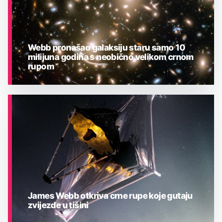
Webb pronašao galaksiju staru samo 10
milijuna godina s neobično velikom crnom
rupom
ASTRONOMIJA
James Webb otkriva crne rupe koje gutaju
zvijezde u tišini