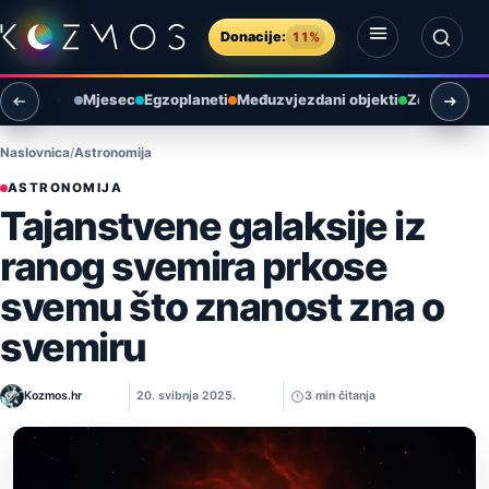
Preskoči na sadržaj
Donacije:
11%
Otvori izbornik
Otvori pretragu
Mjesec
Egzoplaneti
Međuzvjezdani objekti
Zemlja i ok
Naslovnica
Astronomija
ASTRONOMIJA
Tajanstvene galaksije iz
ranog svemira prkose
svemu što znanost zna o
svemiru
Kozmos.hr
20. svibnja 2025.
3 min čitanja