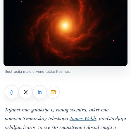
Ilustracija male crvene točke Kozmos
Tajanstvene galaksije iz ranog svemira, otkrivene
pomoću Svemirskog teleskopa
James Webb
, predstavljaju
ozbiljan izazov za sve što znanstvenici dosad znaju o