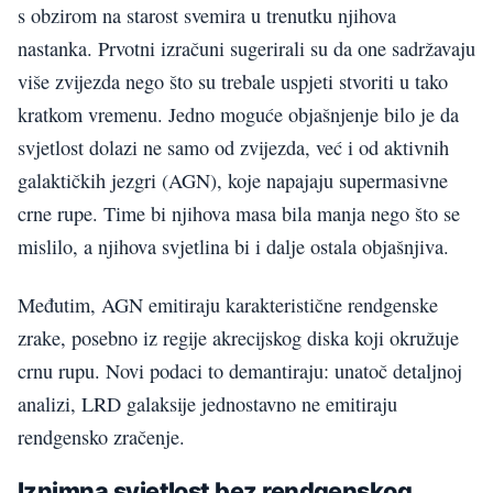
s obzirom na starost svemira u trenutku njihova
nastanka. Prvotni izračuni sugerirali su da one sadržavaju
više zvijezda nego što su trebale uspjeti stvoriti u tako
kratkom vremenu. Jedno moguće objašnjenje bilo je da
svjetlost dolazi ne samo od zvijezda, već i od aktivnih
galaktičkih jezgri (AGN), koje napajaju supermasivne
crne rupe. Time bi njihova masa bila manja nego što se
mislilo, a njihova svjetlina bi i dalje ostala objašnjiva.
Međutim, AGN emitiraju karakteristične rendgenske
zrake, posebno iz regije akrecijskog diska koji okružuje
crnu rupu. Novi podaci to demantiraju: unatoč detaljnoj
analizi, LRD galaksije jednostavno ne emitiraju
rendgensko zračenje.
Iznimna svjetlost bez rendgenskog