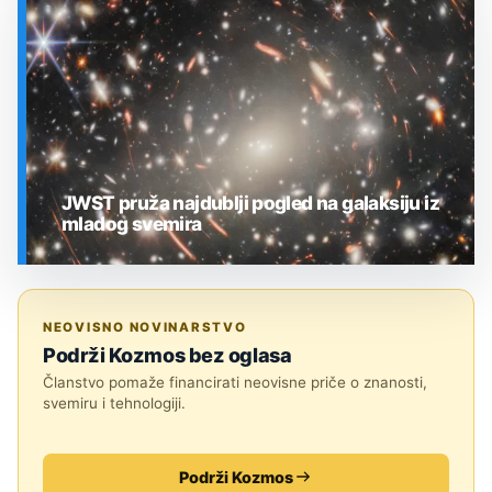
SVEMIR
JWST pruža najdublji pogled na galaksiju iz
mladog svemira
SVEMIR
NEOVISNO NOVINARSTVO
Podrži Kozmos bez oglasa
Članstvo pomaže financirati neovisne priče o znanosti,
svemiru i tehnologiji.
Podrži Kozmos