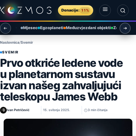
Preskoči na sadržaj
Donacije:
11%
Otvori izbornik
Otvori pretragu
Mjesec
Egzoplaneti
Međuzvjezdani objekti
Zemlja i ok
Naslovnica
Svemir
SVEMIR
Prvo otkriće ledene vode
u planetarnom sustavu
izvan našeg zahvaljujući
teleskopu James Webb
Ivan Petričević
15. svibnja 2025.
3 min čitanja