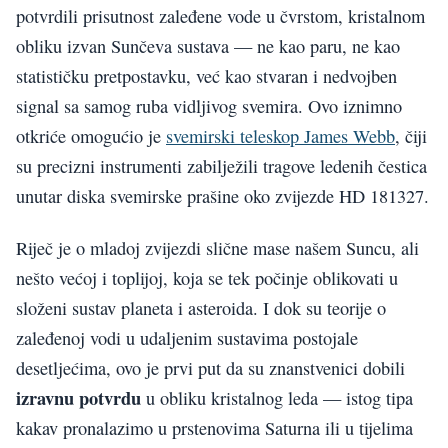
potvrdili prisutnost zaleđene vode u čvrstom, kristalnom
obliku izvan Sunčeva sustava — ne kao paru, ne kao
statističku pretpostavku, već kao stvaran i nedvojben
signal sa samog ruba vidljivog svemira. Ovo iznimno
otkriće omogućio je
svemirski teleskop James Webb
, čiji
su precizni instrumenti zabilježili tragove ledenih čestica
unutar diska svemirske prašine oko zvijezde HD 181327.
Riječ je o mladoj zvijezdi slične mase našem Suncu, ali
nešto većoj i toplijoj, koja se tek počinje oblikovati u
složeni sustav planeta i asteroida. I dok su teorije o
zaleđenoj vodi u udaljenim sustavima postojale
desetljećima, ovo je prvi put da su znanstvenici dobili
izravnu potvrdu
u obliku kristalnog leda — istog tipa
kakav pronalazimo u prstenovima Saturna ili u tijelima