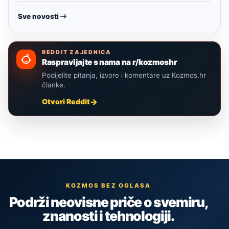
Sve novosti
REDDIT ZAJEDNICA
Raspravljajte s nama na r/kozmoshr
Podijelite pitanja, izvore i komentare uz Kozmos.hr
članke.
Otvori Reddit
KOZMOS BEZ OGLASA
Podrži neovisne priče o svemiru,
znanosti i tehnologiji.