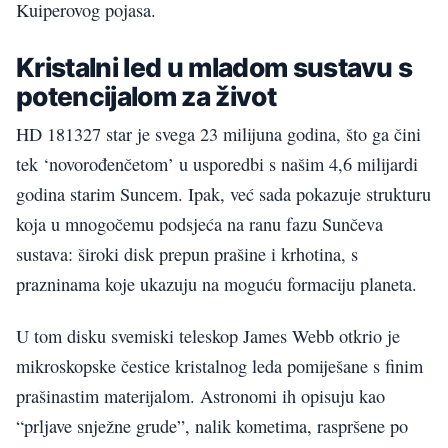
Kuiperovog pojasa.
Kristalni led u mladom sustavu s
potencijalom za život
HD 181327 star je svega 23 milijuna godina, što ga čini
tek ‘novorođenčetom’ u usporedbi s našim 4,6 milijardi
godina starim Suncem. Ipak, već sada pokazuje strukturu
koja u mnogočemu podsjeća na ranu fazu Sunčeva
sustava: široki disk prepun prašine i krhotina, s
prazninama koje ukazuju na moguću formaciju planeta.
U tom disku svemiski teleskop James Webb otkrio je
mikroskopske čestice kristalnog leda pomiješane s finim
prašinastim materijalom. Astronomi ih opisuju kao
“prljave snježne grude”, nalik kometima, raspršene po