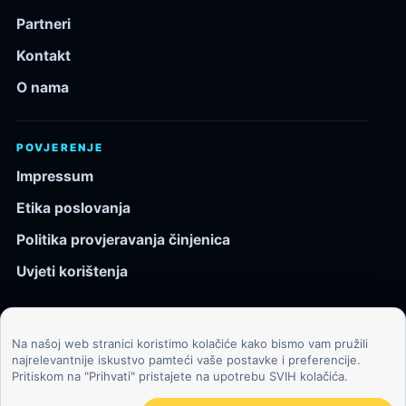
Partneri
Kontakt
O nama
POVJERENJE
Impressum
Etika poslovanja
Politika provjeravanja činjenica
Uvjeti korištenja
Na našoj web stranici koristimo kolačiće kako bismo vam pružili
© 2026 Kozmos.hr. Sva prava pridržana.
najrelevantnije iskustvo pamteći vaše postavke i preferencije.
Pritiskom na "Prihvati" pristajete na upotrebu SVIH kolačića.
Svemir, znanost, tehnologija i velike ideje za znatiželjne
čitatelje.