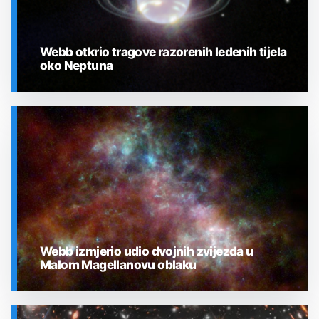
Webb otkrio tragove razorenih ledenih tijela
oko Neptuna
SVEMIR
Webb izmjerio udio dvojnih zvijezda u
Malom Magellanovu oblaku