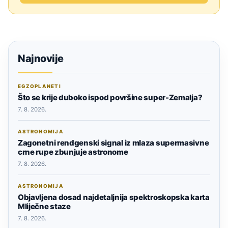
Najnovije
EGZOPLANETI
Što se krije duboko ispod površine super-Zemalja?
7. 8. 2026.
ASTRONOMIJA
Zagonetni rendgenski signal iz mlaza supermasivne
crne rupe zbunjuje astronome
7. 8. 2026.
ASTRONOMIJA
Objavljena dosad najdetaljnija spektroskopska karta
Mliječne staze
7. 8. 2026.