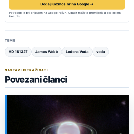
Dodaj Kozmos.hr na Google
Potrebno je biti prijavljen na Google račun. Odabir možete promijeniti u bilo kojem
trenutku.
TEME
HD 181327
James Webb
Ledena Voda
voda
NASTAVI ISTRAŽIVATI
Povezani članci